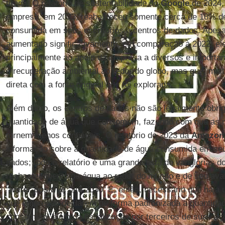
tirada. O relatório de sustentabilidade do
Google
de 2024,
empresa, em 2023, reabasteceu somente cerca de 18% d
consumida em seus escritórios e centros de dados. Apes
aumentado significativamente, em comparação à 2022, ele 
principalmente ao apoio da empresa a diversos e importa
e recuperação ambiental ao redor do globo, mas que, mui
direta com a fonte original que foi explorada.
Além disso, os centros de dados não são legalmente obrig
quantidade de água que consomem, fazendo com que as m
tornem menos confiáveis. O relatório de 2023 da
Amazon
informação sobre a quantidade de água consumida em seus
dados; todo o relatório é uma grande lista de vanglórias d
reabastecimento de água ao redor do mundo e de seu ava
“
water positive
” até 2030. É, então, necessário que haja
que empresas declarem de forma padronizada a quantidad
consomem, além da fiscalização por terceiros de suas aç