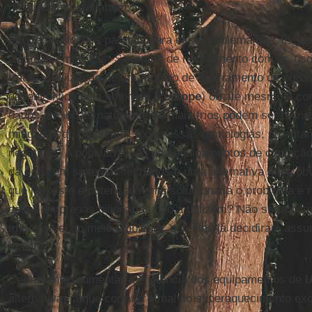
de que tanto se gabam.
Existem soluções parciais para esse problema que, inclus
algumas empresas. Sistemas de resfriamento com ar, uso
tratada, utilização de um “líquido de resfriamento de preci
desenvolvida pela empresa
Iceotope
) ou até mesmo a co
dados em locais naturalmente mais frios podem ser técnic
mitigação do problema. Todas essas tecnologias, no enta
negativos. A popularização dos equipamentos de captação 
da água em sistemas fechados é uma alternativa mais óbv
que já existe e potencialmente solucionaria o problema é 
essas empresas bilionárias não a utilizem? Não seria o cu
irreversível do meio ambiente, que eles já decidiram assum
maior?
Certamente, aumentar a eficiência dos equipamentos de
I
alternativa, já que cortaria o mal do superaquecimento ex