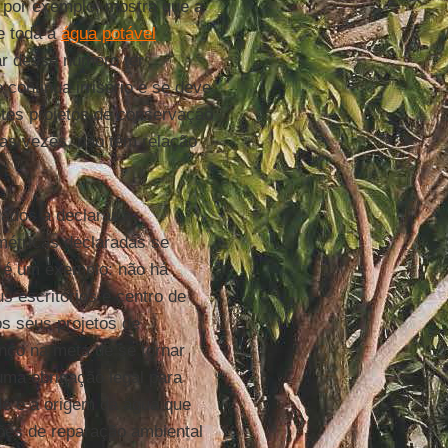
 por exemplo, mostra que a
e toda a
água potável
ar desse número ter
continua irrisório e se deve
ntes projetos de conservação
tas vezes, não têm relação
ados a declarar a
étricas declaradas se
é um exemplo: não há
 escritórios e centro de
os seus projetos de
nço na meta de se tornar
 uma obrigação legal para
e e a origem da água que
ões de reparação ambiental