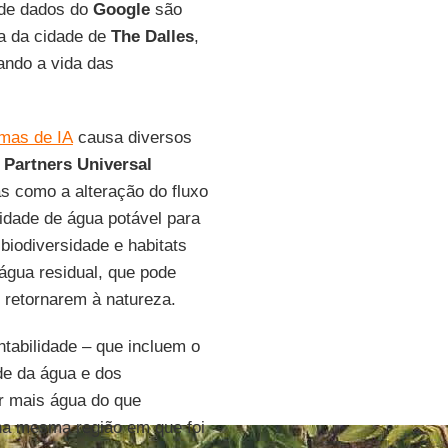
 de dados do
Google
são
a da cidade de
The Dalles
,
ando a vida das
emas de IA
causa diversos
o
Partners Universal
 como a alteração do fluxo
lidade de água potável para
biodiversidade e habitats
água residual, que pode
 retornarem à natureza.
ntabilidade – que incluem o
de da água e dos
er mais água do que
na mesma região em que foi