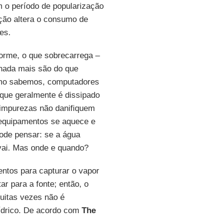
 o período de popularização
ção altera o consumo de
es.
rme, o que sobrecarrega –
nada mais são do que
Como sabemos, computadores
 que geralmente é dissipado
 impurezas não danifiquem
 equipamentos se aquece e
ode pensar: se a água
 vai. Mas onde e quando?
entos para capturar o vapor
ar para a fonte; então, o
uitas vezes não é
ídrico. De acordo com
The