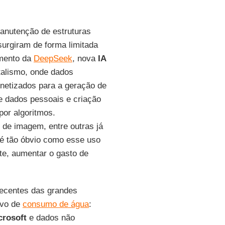
anutenção de estruturas
urgiram de forma limitada
mento da
DeepSeek
, nova
IA
italismo, onde dados
monetizados para a geração de
de dados pessoais e criação
por algoritmos.
 de imagem, entre outras já
o é tão óbvio como esse uso
te, aumentar o gasto de
 recentes das grandes
ivo de
consumo de água
:
crosoft
e dados não