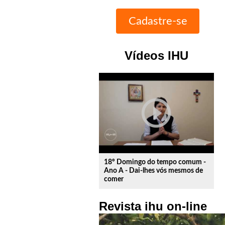
Vídeos IHU
play_circle_outline
18º Domingo do tempo comum -
Ano A - Dai-lhes vós mesmos de
comer
Revista ihu on-line