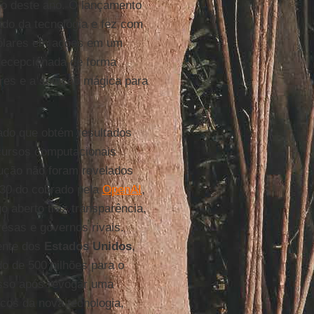
o deste ano. O lançamento
ado da tecnologia e fez com
dólares em ações em um
 recepcionada de forma
res e a solução mágica para
ado que obtém resultados
cursos computacionais
ução não foram revelados
/30 do cobrado pela
OpenAI
,
o aberto traz transparência,
resas e governos rivais.
dente dos
Estados Unidos
,
do de 500 bilhões para o
Isso após revogar uma
scos da nova tecnologia,