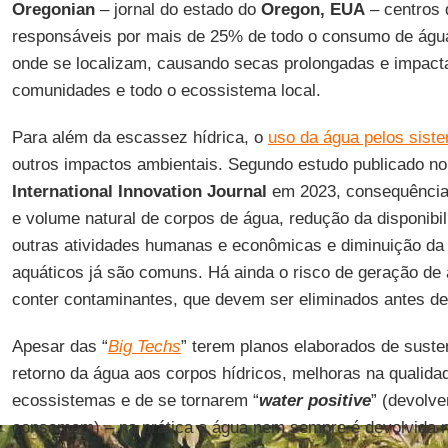
Oregonian
– jornal do estado do
Oregon, EUA
– centros
responsáveis por mais de 25% de todo o consumo de águ
onde se localizam, causando secas prolongadas e impact
comunidades e todo o ecossistema local.
Para além da escassez hídrica, o
uso da água pelos sist
outros impactos ambientais. Segundo estudo publicado n
International Innovation Journal
em 2023, consequências
e volume natural de corpos de água, redução da disponibi
outras atividades humanas e econômicas e diminuição da 
aquáticos já são comuns. Há ainda o risco de geração de 
conter contaminantes, que devem ser eliminados antes de
Apesar das “
Big Techs
” terem planos elaborados de suste
retorno da água aos corpos hídricos, melhoras na qualida
ecossistemas e de se tornarem “
water positive
” (devolv
consomem) – na prática a água nem sempre é devolvida 