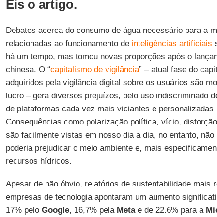
Eis o artigo.
Debates acerca do consumo de água necessário para a m
relacionadas ao funcionamento de
inteligências artificiais
s
há um tempo, mas tomou novas proporções após o lança
chinesa. O “
capitalismo de vigilância
” – atual fase do cap
adquiridos pela vigilância digital sobre os usuários são 
lucro – gera diversos prejuízos, pelo uso indiscriminado 
de plataformas cada vez mais viciantes e personalizadas 
Consequências como polarização política, vício, distorção
são facilmente vistas em nosso dia a dia, no entanto, nã
poderia prejudicar o meio ambiente e, mais especificamen
recursos hídricos.
Apesar de não óbvio, relatórios de sustentabilidade mais
empresas de tecnologia apontaram um aumento significat
17% pelo
Google
, 16,7% pela
Meta
e de 22.6% para a
Mi