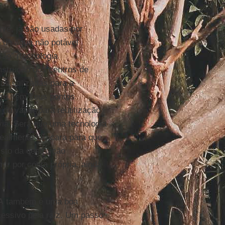
ive, já são usadas por
 de água não potável
são” (tecnologia
nstrução dos centros de
as utilizadas para a
nto, têm seus pontos
do vapor para reutilização
ia. Será que uma tecnologia
realmente tão cara para que
sto da destruição
ir por conta própria, ainda
A
também é uma boa
cessivo pela raiz. Um passo