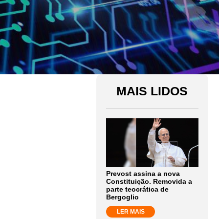
MAIS LIDOS
Prevost assina a nova
Constituição. Removida a
parte teocrática de
Bergoglio
LER MAIS