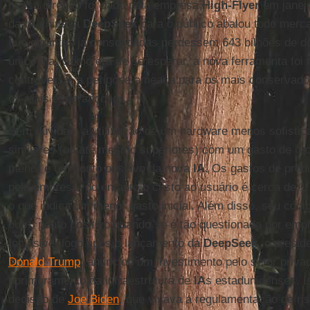
nessa direção foi dado pela empresa
High-Flyer
em janeir
da
IA
chinesa
DeepSeek
para o público abalou todo merc
que gigantes já consolidadas perdessem 643 bilhões de 
único dia. Como era de se esperar, a nova ferramenta foi
controversa: a perigosa ameaça para os mais conservado
os mais esperançosos.
Sem dúvidas, a utilização de um hardware menos sofistic
similares (ou até mesmo superiores) com um gasto de re
menor é um ponto positivo da nova
IA
. Os gastos de prod
pela empresa, no entanto o custo ao usuário é cerca de 1
o que indica um menor gasto inicial. Além disso, seu códig
outro ponto positivo quando se é tão questionada por emp
Inclusive, logo após o lançamento da
DeepSeek
, o presi
Donald Trump
, anunciou um investimento pelo setor priva
aprimoramento da infraestrutura de
IA
s estadunidenses. 
decisão de
Joe Biden
, que visava a regulamentação de ri