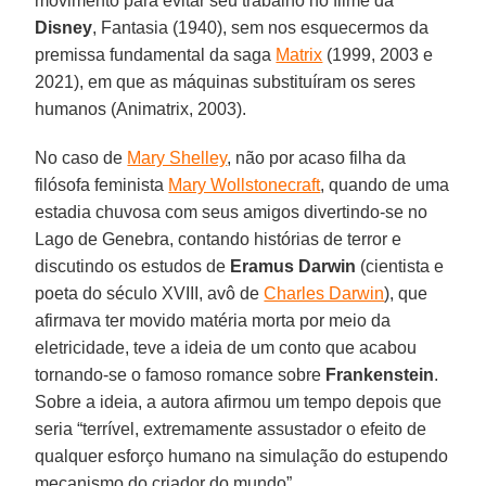
movimento para evitar seu trabalho no filme da
Disney
, Fantasia (1940), sem nos esquecermos da
premissa fundamental da saga
Matrix
(1999, 2003 e
2021), em que as máquinas substituíram os seres
humanos (Animatrix, 2003).
No caso de
Mary Shelley
, não por acaso filha da
filósofa feminista
Mary Wollstonecraft
, quando de uma
estadia chuvosa com seus amigos divertindo-se no
Lago de Genebra, contando histórias de terror e
discutindo os estudos de
Eramus Darwin
(cientista e
poeta do século XVIII, avô de
Charles Darwin
), que
afirmava ter movido matéria morta por meio da
eletricidade, teve a ideia de um conto que acabou
tornando-se o famoso romance sobre
Frankenstein
.
Sobre a ideia, a autora afirmou um tempo depois que
seria “terrível, extremamente assustador o efeito de
qualquer esforço humano na simulação do estupendo
mecanismo do criador do mundo”.