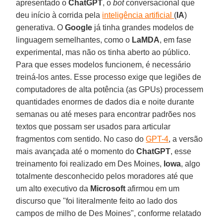
apresentado o
ChatGPT
, o
bot
conversacional que
deu início à corrida pela
inteligência artificial
(
IA
)
generativa. O
Google
já tinha grandes modelos de
linguagem semelhantes, como o
LaMDA
, em fase
experimental, mas não os tinha aberto ao público.
Para que esses modelos funcionem, é necessário
treiná-los antes. Esse processo exige que legiões de
computadores de alta potência (as GPUs) processem
quantidades enormes de dados dia e noite durante
semanas ou até meses para encontrar padrões nos
textos que possam ser usados para articular
fragmentos com sentido. No caso do
GPT-4
, a versão
mais avançada até o momento do
ChatGPT
, esse
treinamento foi realizado em Des Moines,
Iowa
, algo
totalmente desconhecido pelos moradores até que
um alto executivo da
Microsoft
afirmou em um
discurso que "foi literalmente feito ao lado dos
campos de milho de Des Moines", conforme relatado