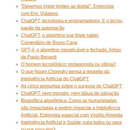
“Devemos impor limites ao digital”. Entrevista
com Eric Vidalenc
ChatGPT, tecnologia e programadores. E o bicho-
papão da automação
ChatGPT, o algoritmo que finge saber.
Comentário de Bruno Cava
GPT-4, o algoritmo inexplicável e fechado. Artigo
de Paolo Benanti
O homem tecnológico: protagonista ou vítima?
O que Noam Chomsky pensa a respeito da
Inteligência Artificial do ChatGPT
As cinco perguntas sobre o sucesso do ChatGPT
ChatGPT: nem monstro, nem tábua de salvação
Biopolítica algorítmica. Como as humanidades
são impactadas e podem impactar a Inteligência
Artificial. Entrevista especial com Virgilio Almeida
Inteligência Artificial e Saúde: para todos ou para
quase ninguém?