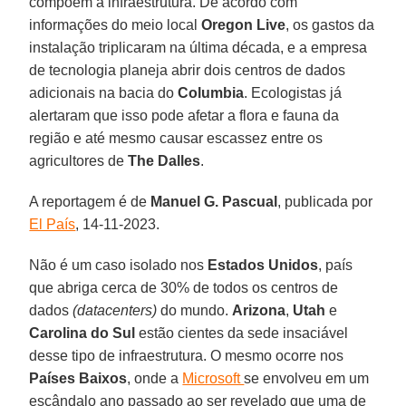
compõem a infraestrutura. De acordo com
informações do meio local
Oregon Live
, os gastos da
instalação triplicaram na última década, e a empresa
de tecnologia planeja abrir dois centros de dados
adicionais na bacia do
Columbia
. Ecologistas já
alertaram que isso pode afetar a flora e fauna da
região e até mesmo causar escassez entre os
agricultores de
The Dalles
.
A reportagem é de
Manuel G. Pascual
, publicada por
El País
, 14-11-2023.
Não é um caso isolado nos
Estados Unidos
, país
que abriga cerca de 30% de todos os centros de
dados
(datacenters)
do mundo.
Arizona
,
Utah
e
Carolina do Sul
estão cientes da sede insaciável
desse tipo de infraestrutura. O mesmo ocorre nos
Países Baixos
, onde a
Microsoft
se envolveu em um
escândalo ano passado ao ser revelado que uma de