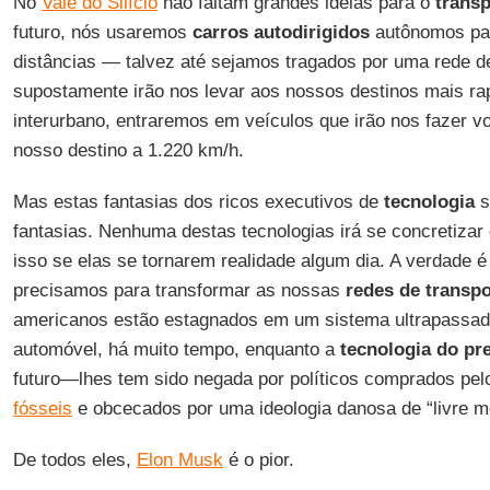
No
Vale do Silício
não faltam grandes ideias para o
transp
futuro, nós usaremos
carros autodirigidos
autônomos par
distâncias — talvez até sejamos tragados por uma rede d
supostamente irão nos levar aos nossos destinos mais ra
interurbano, entraremos em veículos que irão nos fazer vo
nosso destino a 1.220 km/h.
Mas estas fantasias dos ricos executivos de
tecnologia
s
fantasias. Nenhuma destas tecnologias irá se concretiza
isso se elas se tornarem realidade algum dia. A verdade é
precisamos para transformar as nossas
redes de transpo
americanos estão estagnados em um sistema ultrapassad
automóvel, há muito tempo, enquanto a
tecnologia do pr
futuro—lhes tem sido negada por políticos comprados pel
fósseis
e obcecados por uma ideologia danosa de “livre m
De todos eles,
Elon Musk
é o pior.