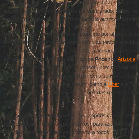
avanços durante algum tempo, quando os testes eram rea
largas e vazias, com tempo firme e ensolarado, dados re
das líderes do setor — mostram que tais avanços estagn
Veremos mais serviços de táxi autônomo por aí em um ou
importante reconhecer que estes veículos terão capacidade
5. Isso significa que sua operação será limitada a determi
serviço da
Waymo
em um subúrbio de
Phoenix
,
Arizona
.
para operar em centros urbanos densos, com ruas lotada
chuva e neve, que poderiam obstruir seus sensores. Empre
colocaram-nos em situações assim, como a
Uber
e a
Tes
que os relatos de acidentes e violações das regras de trâ
acontecendo.
Mas se colocarmos todos em seus próprios carros, aond
quer construir um “metrô para carros” para aqueles que des
Seu discurso sugere que seria aberto a todos, mas a real