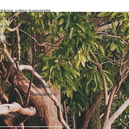
tários sobre transporte
“há um monte de estranhos e
e individual porque não quer
os seus comentários—, mas
e não dá certo em um mundo
gênios tecnológicos,
r quem realmente se
onsiderações fundamentais
. Não podemos nos deixar
s desejos de transporte e
ncionam