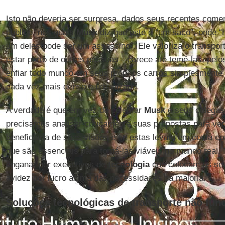
Isto não deveria ser surpresa, dados seus recentes comen
público, nos quais
Musk
diz que este é “um saco”, onde 
um deles pode ser um assassino”. Ele valoriza o transport
estar perto de outras pessoas—parece até temê-las, pel
enfiar todo mundo em seus próprios carros simplesment
cada vez mais denso e urbanizado.
A verdade é que em vez de celebrar
Musk
e seus colegas 
precisamos analisar criticamente suas propostas para ve
beneficiaria de suas visões e se estas levam em conta c
que são essenciais para torná-las viáveis no mundo real
enganar por executivos de
tecnologia
que colocam os seu
avidez por lucro acima das necessidades da maioria.
Soluções tecnológicas de transporte não fu