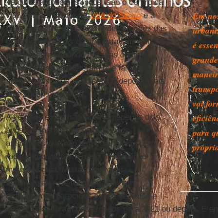
Veículos autônomos [pods] são o centro da
Em nos
visão de transporte do
Vale do Silício
e a
mídia, em geral, aceitou as declarações das
urbani
grandes empresas de que estavam muito
é esse
perto, mesmo quando pessoas como o
grande
próprio
Musk
prometeram que faltavam
maneir
apenas dois anos e, dois anos depois, mais
transp
dois anos novamente.
vai fo
eficiê
A verdade é que não faltavam apenas dois
anos; ao menos não para os
pods
para q
autônomos que não têm volante e podem
própri
rodar em qualquer terreno ou condição
meteorológica. Muitas empresas
automotivas e de tecnologia tinham
cronogramas parecidos com o de
Musk
e
quase todos foram postergados para 2021 ou depois. E 