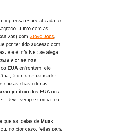
a imprensa especializada, o
sagrado. Junto com as
ositivas) com
Steve Jobs
,
ue por ter tido sucesso com
, ele é infalível; se alega
 para a
crise nos
 os
EUA
enfrentam, ele
Afinal, é um empreendedor
go que as duas últimas
urso político
dos
EUA
nos
 se deve sempre confiar no
é que as ideias de
Musk
ou, no pior caso, feitas para