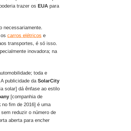
 poderia trazer os
EUA
para
o necessariamente.
o os
carros elétricos
e
os transportes, é só isso.
pecialmente inovadora; na
automobilidade; toda e
. A publicidade da
SolarCity
a solar] dá ênfase ao estilo
pany
[companhia de
k
no fim de 2016] é uma
to sem reduzir o número de
rta aberta para encher