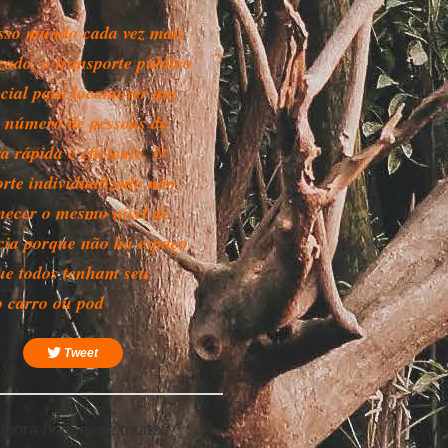
so mundo cada vez mais
zado, o transporte público
ncial para locomover um
 número de pessoas de
a rápida e eficiente. O
orte individualizado não
rnecer o mesmo nível de
ncia porque não há espaço
ue todos tenham seu
o carro ou pod
Tweet
embora houvesse muitos