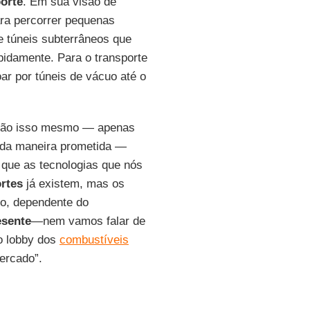
orte
. Em sua visão de
a percorrer pequenas
e túneis subterrâneos que
pidamente. Para o transporte
ar por túneis de vácuo até o
ão isso mesmo — apenas
r da maneira prometida —
 que as tecnologias que nós
rtes
já existem, mas os
o, dependente do
esente
—nem vamos falar de
o lobby dos
combustíveis
ercado”.