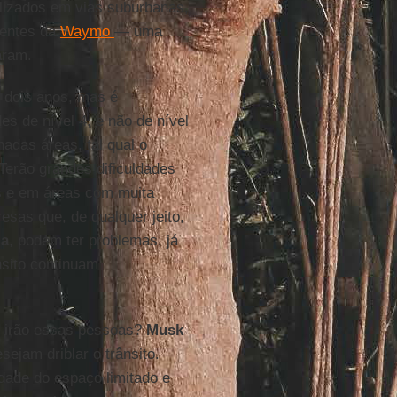
lizados em vias suburbanas,
centes da
Waymo
— uma
aram.
 dois anos, mas é
s de nível 4, e não de nível
nadas áreas, tal qual o
 Terão grandes dificuldades
s e em áreas com muita
sas que, de qualquer jeito,
la
, podem ter problemas, já
nsito continuam
e irão essas pessoas?
Musk
ejam driblar o trânsito.
idade do espaço limitado e