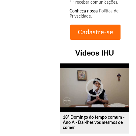
receber comunicações.
Conheça nossa
Política de
Privacidade
.
Vídeos IHU
play_circle_outline
18º Domingo do tempo comum -
Ano A - Dai-lhes vós mesmos de
comer