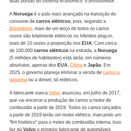
duas pontas do sistema econômico: o prossumidor.
A
Noruega
é o país mais avançado na transição do
consumo de
carros elétricos
, pois, segundo a
Bloomberg
, mais de um terço de todos os carros
novos são totalmente elétricos ou híbridos plug-in,
mais de 10 vezes a proporção nos
EUA
. Com cerca
de 100.000
carros elétricos
na estrada, a
Noruega
(5 milhões de habitantes) está atrás, em números
absolutos, apenas dos
EUA
,
China
e
Japão
. Em
2025, o governo planeja eliminar a venda de
carros a
gasolina
ou a diesel, só elétricos.
A fabricante sueca
Volvo
anunciou, em julho de 2017,
que vai encerrar a produção de carros a motor de
combustão a partir de 2019. Todos os carros lançados
a partir de 2019 terão um motor elétrico, marcando um
“fim histórico” para o motor de combustão interna. Isso
faz da
Volvo
o primeiro fabricante de automóveis