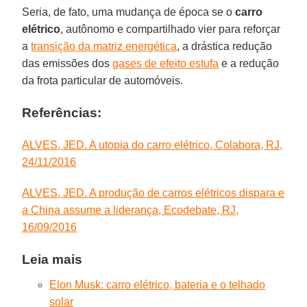
Seria, de fato, uma mudança de época se o
carro
elétrico
, autônomo e compartilhado vier para reforçar
a
transição da matriz energética
, a drástica redução
das emissões dos
gases de efeito estufa
e a redução
da frota particular de automóveis.
Referências:
ALVES, JED. A utopia do carro elétrico, Colabora, RJ,
24/11/2016
ALVES, JED. A produção de carros elétricos dispara e
a China assume a liderança, Ecodebate, RJ,
16/09/2016
Leia mais
Elon Musk: carro elétrico, bateria e o telhado
solar