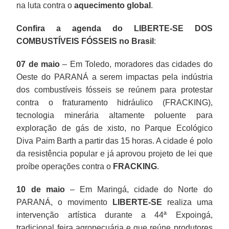
na luta contra o
aquecimento global
.
Confira a agenda do LIBERTE-SE DOS
COMBUSTÍVEIS FÓSSEIS no Brasil
:
07 de maio
– Em Toledo, moradores das cidades do
Oeste do PARANÁ a serem impactas pela indústria
dos combustíveis fósseis se reúnem para protestar
contra o fraturamento hidráulico (FRACKING),
tecnologia minerária altamente poluente para
exploração de gás de xisto, no Parque Ecológico
Diva Paim Barth a partir das 15 horas. A cidade é polo
da resistência popular e já aprovou projeto de lei que
proíbe operações contra o
FRACKING
.
10 de maio
– Em Maringá, cidade do Norte do
PARANÁ, o movimento
LIBERTE-SE
realiza uma
intervenção artística durante a 44ª Expoingá,
tradicional feira agropecuária e que reúne produtores