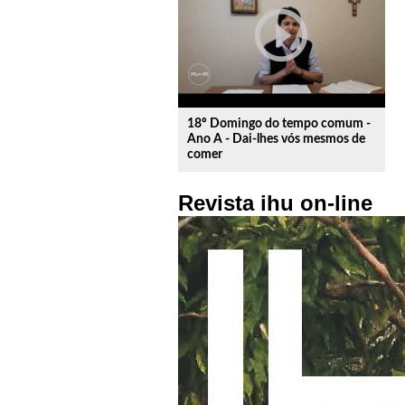
play_circle_outline
18º Domingo do tempo comum -
Ano A - Dai-lhes vós mesmos de
comer
Revista ihu on-line