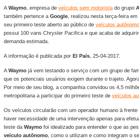
A
Waymo
, empresa de
veículos sem motorista
do grupo
A
também pertence a
Google
, realizou nesta terça-feira em
seu primeiro teste aberto ao público de
veículos autônom
possui 100 vans Chrysler Pacifica e que acaba de adquiri
demanda estimada.
A informação é publicada por
El País
, 25-04-2017.
A
Waymo
já vem testando o serviço com um grupo de famí
que os potenciais usuários exigem durante o trajeto. Agora
Por meio de seu blog, a companhia convidou os 4,5 milhõe
metropolitana a participar do primeiro teste de
veículos a
Os veículos circularão com um operador humano à frente 
haver necessidade de uma intervenção apenas para efetu
teste da
Waymo
foi idealizado para entender o que as p
veículo autônomo
, como o utilizam e como integram o s