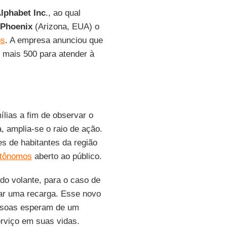
lphabet Inc
., ao qual
Phoenix
(Arizona, EUA) o
os
. A empresa anunciou que
r mais 500 para atender à
lias a fim de observar o
, amplia-se o raio de ação.
s de habitantes da região
utônomos
aberto ao público.
do volante, para o caso de
ar uma recarga. Esse novo
essoas esperam de um
erviço em suas vidas.