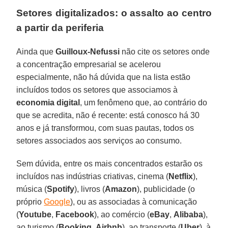
Setores digitalizados: o assalto ao centro
a partir da periferia
Ainda que
Guilloux-Nefussi
não cite os setores onde
a concentração empresarial se acelerou
especialmente, não há dúvida que na lista estão
incluídos todos os setores que associamos à
economia digital
, um fenômeno que, ao contrário do
que se acredita, não é recente: está conosco há 30
anos e já transformou, com suas pautas, todos os
setores associados aos serviços ao consumo.
Sem dúvida, entre os mais concentrados estarão os
incluídos nas indústrias criativas, cinema (
Netflix
),
música (
Spotify
), livros (
Amazon
), publicidade (o
próprio
Google
), ou as associadas à comunicação
(
Youtube
,
Facebook
), ao comércio (
eBay
,
Alibaba
),
ao turismo (
Booking
,
Airbnb
), ao transporte (
Uber
), à