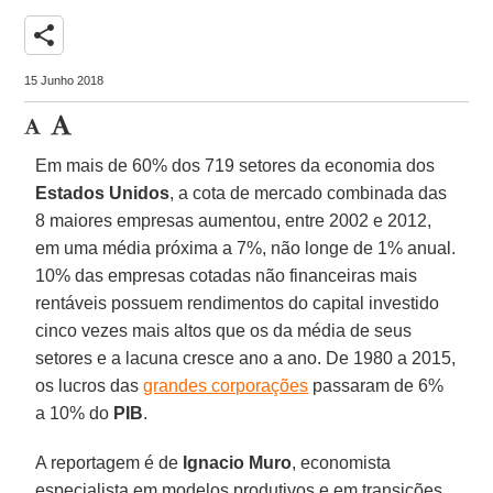
share
15 Junho 2018
Em mais de 60% dos 719 setores da economia dos
Estados Unidos
, a cota de mercado combinada das
8 maiores empresas aumentou, entre 2002 e 2012,
em uma média próxima a 7%, não longe de 1% anual.
10% das empresas cotadas não financeiras mais
rentáveis possuem rendimentos do capital investido
cinco vezes mais altos que os da média de seus
setores e a lacuna cresce ano a ano. De 1980 a 2015,
os lucros das
grandes corporações
passaram de 6%
a 10% do
PIB
.
A reportagem é de
Ignacio Muro
, economista
especialista em modelos produtivos e em transições