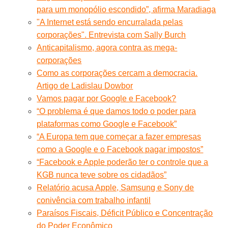
para um monopólio escondido”, afirma Maradiaga
"A Internet está sendo encurralada pelas
corporações". Entrevista com Sally Burch
Anticapitalismo, agora contra as mega-
corporações
Como as corporações cercam a democracia.
Artigo de Ladislau Dowbor
Vamos pagar por Google e Facebook?
“O problema é que damos todo o poder para
plataformas como Google e Facebook”
“A Europa tem que começar a fazer empresas
como a Google e o Facebook pagar impostos”
“Facebook e Apple poderão ter o controle que a
KGB nunca teve sobre os cidadãos”
Relatório acusa Apple, Samsung e Sony de
conivência com trabalho infantil
Paraísos Fiscais, Déficit Público e Concentração
do Poder Econômico