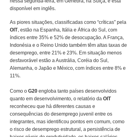
nessa segunda-feira, em Genebra, na Suíça, e está
disponível em inglês.
As piores situações, classificadas como “críticas” pela
OIT
, estão na Espanha, Itália e África do Sul, com
índices entre 35% e 52% de desocupação. A França,
Indonésia e o Reino Unido também têm altas taxas de
desemprego, entre 21% e 23%. Em situação menos
desfavorável estão a Austrália, Coréia do Sul,
Alemanha, o Japão e México, com índices entre 8% e
11%.
Como o
G20
engloba tanto países desenvolvidos
quanto em desenvolvimento, o relatório da
OIT
reconheceu que há diferentes causas e
consequências do desemprego juvenil entre os
integrantes, mas identificou pontos em comum, como
o risco de desemprego estrutural, a persistência de
baixos níveis de produtividade, os baixos salários