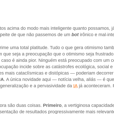
tos acima do modo mais inteligente quanto possamos, 
suspeite de que não passemos de um
bot
irônico e mal-in
rime uma total platitude. Tudo o que gera otimismo ta
 que seja a preocupação que o otimismo seja frustrado
o caso é ainda pior. Ninguém está preocupado com um ce
eocupação incide sobre as catástrofes ecológica, social
s mais cataclísmicas e distópicas — poderiam decorrer
IA
. A única novidade aqui — notícia velha, aliás — é q
 generalização e a pervasividade da
IA
já aconteceram. P
ora são duas coisas.
Primeiro
, a vertiginosa capacida
sentação de resultados progressivamente mais relevant