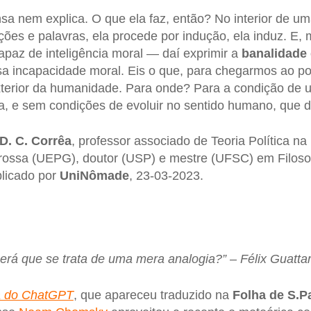
sa nem explica. O que ela faz, então? No interior de 
ações e palavras, ela procede por indução, ela induz. E,
paz de inteligência moral — daí exprimir a
banalidade
a incapacidade moral. Eis o que, para chegarmos ao po
terior da humanidade. Para onde? Para a condição de um
e sem condições de evoluir no sentido humano, que dir
D. C. Corrêa
, professor associado de Teoria Política na
rossa (UEPG), doutor (USP) e mestre (UFSC) em Filosof
blicado por
UniNômade
, 23-03-2023.
erá que se trata de uma mera analogia?” –
Félix Guattar
a do ChatGPT
, que apareceu traduzido na
Folha de S.P