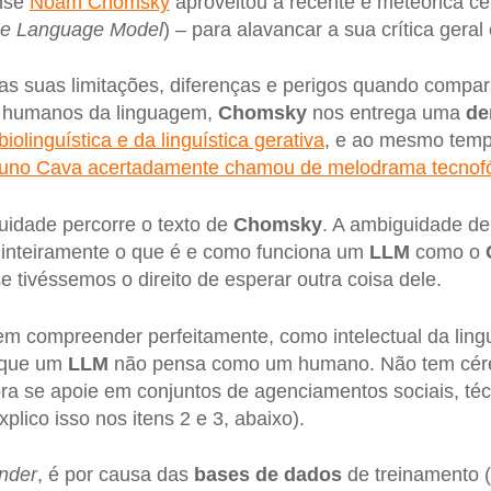
ense
Noam Chomsky
aproveitou a recente e meteórica c
ge Language Model
) – para alavancar a sua crítica geral
as suas limitações, diferenças e perigos quando compara
o humanos da linguagem,
Chomsky
nos entrega uma
de
biolinguística e da linguística gerativa
, e ao mesmo tem
uno Cava acertadamente chamou de melodrama tecnof
idade percorre o texto de
Chomsky
. A ambiguidade de
 inteiramente o que é e como funciona um
LLM
como o
 tivéssemos o direito de esperar outra coisa dele.
em compreender perfeitamente, como intelectual da lin
, que um
LLM
não pensa como um humano. Não tem cére
ra se apoie em conjuntos de agenciamentos sociais, té
xplico isso nos itens 2 e 3, abaixo).
nder
, é por causa das
bases de dados
de treinamento (