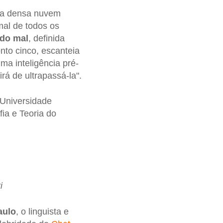
uma densa nuvem
 mal de todos os
 do mal
, definida
nto cinco, escanteia
a inteligência pré-
á de ultrapassá-la".
 Universidade
ia e Teoria do
i
aulo
, o linguista e