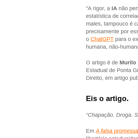
"A rigor, a
IA
não pen
estatística de correl
males, tampouco é ca
precisamente por ess
o
ChatGPT
para o ex
humana, não-humana, 
O artigo é de
Murilo 
Estadual de Ponta G
Direito, em artigo pu
Eis o artigo.
“Chapação. Droga. S
Em
A falsa promess