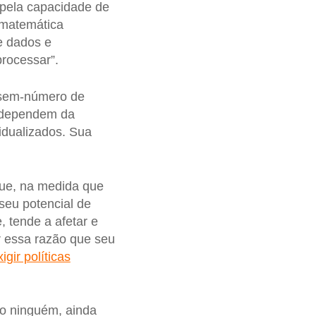
 pela capacidade de
m matemática
e dados e
rocessar”.
 sem-número de
s dependem da
idualizados. Sua
 que, na medida que
 seu potencial de
 tende a afetar e
r essa razão que seu
xigir políticas
o ninguém, ainda