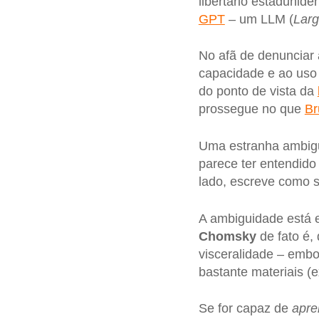
libertário estadunid
GPT
– um LLM (
Lar
No afã de denunciar 
capacidade e ao us
do ponto de vista da
prossegue no que
Br
Uma estranha ambigu
parece ter entendido
lado, escreve como se
A ambiguidade está 
Chomsky
de fato é
visceralidade – embo
bastante materiais (e
Se for capaz de
apre