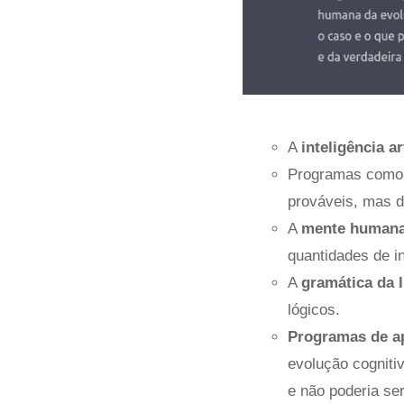
A
inteligência art
Programas como
prováveis, mas 
A
mente human
quantidades de i
A
gramática da 
lógicos.
Programas de a
evolução cogniti
e não poderia ser