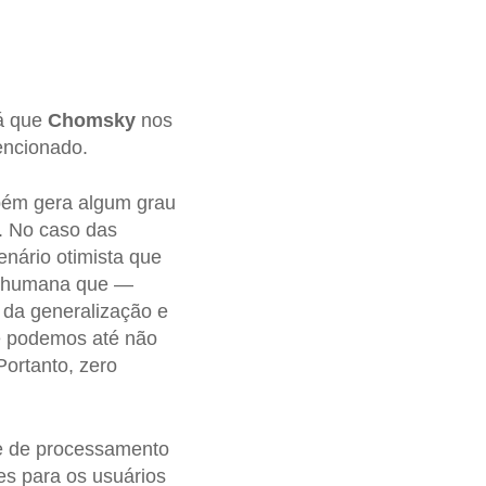
já que
Chomsky
nos
tencionado.
mbém gera algum grau
. No caso das
nário otimista que
 e humana que —
 da generalização e
ue podemos até não
ortanto, zero
de de processamento
es para os usuários