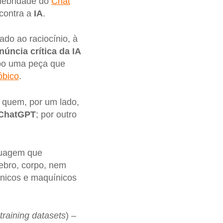
elebridade do
Chat
 contra a
IA
.
do ao raciocínio, à
núncia crítica da IA
po uma peça que
óbico
.
 quem, por um lado,
ChatGPT
; por outro
guagem que
bro, corpo, nem
cnicos e maquínicos
training datasets
) –