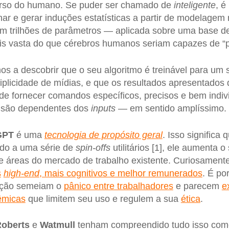
erso do humano. Se puder ser chamado de
inteligente
, é
onar e gerar induções estatísticas a partir de modelage
m trilhões de parâmetros — aplicada sobre uma base d
s vasta do que cérebros humanos seriam capazes de “p
s a descobrir que o seu algoritmo é treinável para um
iplicidade de mídias, e que os resultados apresentado
e fornecer comandos específicos, precisos e bem indiv
a são dependentes dos
inputs
— em sentido amplíssimo.
GPT
é uma
tecnologia de propósito geral
. Isso significa
ado a uma série de
spin-offs
utilitários [1], ele aumenta o
e áreas do mercado de trabalho existente. Curiosamente,
s
high-end
, mais cognitivos e melhor remunerados
. É po
zação semeiam o
pânico entre trabalhadores
e parecem
e
êmicas
que limitem seu uso e regulem a sua
ética
.
oberts
e
Watmull
tenham compreendido tudo isso com