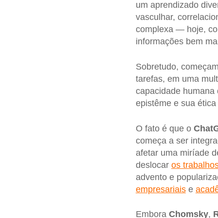
um aprendizado div
vasculhar, correlaci
complexa — hoje, co
informações bem mai
Sobretudo, começamo
tarefas, em uma mult
capacidade humana d
epistême e sua étic
O fato é que o
Chat
começa a ser integr
afetar uma miríade d
deslocar
os trabalho
advento e populari
empresariais
e
acad
Embora
Chomsky
,
R