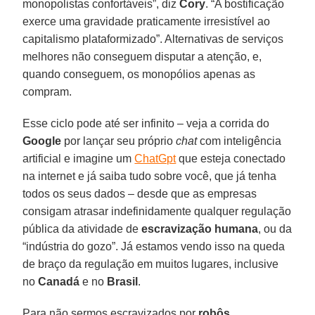
monopolistas confortáveis”, diz
Cory
. “A bostificação
exerce uma gravidade praticamente irresistível ao
capitalismo plataformizado”. Alternativas de serviços
melhores não conseguem disputar a atenção, e,
quando conseguem, os monopólios apenas as
compram.
Esse ciclo pode até ser infinito – veja a corrida do
Google
por lançar seu próprio
chat
com inteligência
artificial e imagine um
ChatGpt
que esteja conectado
na internet e já saiba tudo sobre você, que já tenha
todos os seus dados – desde que as empresas
consigam atrasar indefinidamente qualquer regulação
pública da atividade de
escravização humana
, ou da
“indústria do gozo”. Já estamos vendo isso na queda
de braço da regulação em muitos lugares, inclusive
no
Canadá
e no
Brasil
.
Para não sermos escravizados por
robôs