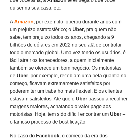
que você ama, a
Amazon
te entrega o que você
quiser na sua casa, etc.
A
Amazon
, por exemplo, operou durante anos com
um prejuízo estratosférico; o
Uber
, pra quem não
sabe, tem prejuízo todos os anos, chegando a 9
bilhões de dólares em 2022 no seu afã de controlar
todo o mercado global. Uma vez tendo os usuários, é
fácil atrair os fornecedores, a quem inicialmente
também se oferece um bom negócio. Os motoristas
de
Uber
, por exemplo, recebiam uma bela quantia no
começo, ficavam extremamente satisfeitos por
poderem ter um trabalho mais flexível. E os clientes
estavam satisfeitos. Até que o
Uber
passou a recolher
margens maiores, achatando o valor pago aos
motoristas. Hoje, tem sido difícil encontrar um
Uber
–
o famoso processo de bostificação.
No caso do
Facebook
, o começo da era dos