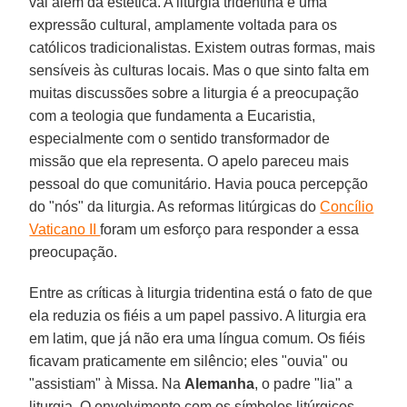
vai além da estética. A liturgia tridentina é uma
expressão cultural, amplamente voltada para os
católicos tradicionalistas. Existem outras formas, mais
sensíveis às culturas locais. Mas o que sinto falta em
muitas discussões sobre a liturgia é a preocupação
com a teologia que fundamenta a Eucaristia,
especialmente com o sentido transformador de
missão que ela representa. O apelo pareceu mais
pessoal do que comunitário. Havia pouca percepção
do "nós" da liturgia. As reformas litúrgicas do
Concílio
Vaticano II
foram um esforço para responder a essa
preocupação.
Entre as críticas à liturgia tridentina está o fato de que
ela reduzia os fiéis a um papel passivo. A liturgia era
em latim, que já não era uma língua comum. Os fiéis
ficavam praticamente em silêncio; eles "ouvia" ou
"assistiam" à Missa. Na
Alemanha
, o padre "lia" a
liturgia. O envolvimento com os símbolos litúrgicos