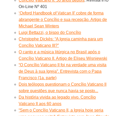
Concílio Vaticano II. 50 anos depois
. Revista IHU
On-Line Nº 401
‘Oxford Handbook of Vatican II’ cobre de forma
abrangente o Concílio e sua recepção. Artigo de
Michael Sean Winters
Luigi Bettazzi, o bispo do Concílio
Christophe Dickès: “A Igreja caminha para um
Concílio Vaticano III?”
O canto e a música litúrgica no Brasil após o
Concílio Vaticano II. Artigo de Eliseu Wisniewski
“O Concílio Vaticano II foi na verdade uma visita
de Deus à sua Igreja”. Entrevista com o Papa
Francisco (1a. parte)
Dois teólogos questionam o Concílio Vaticano II
sobre questões que nunca havia se posto...
Da história vivida ao legado vivo. Concílio
Vaticano II aos 60 anos
“Sem o Concílio Vaticano II, a Igreja hoje seria