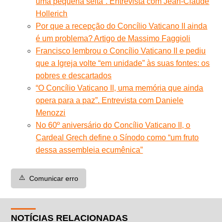
uma pequena seita”. Entrevista com Jean-Claude
Hollerich
Por que a recepção do Concílio Vaticano II ainda
é um problema? Artigo de Massimo Faggioli
Francisco lembrou o Concílio Vaticano II e pediu
que a Igreja volte “em unidade” às ​​suas fontes: os
pobres e descartados
“O Concílio Vaticano II, uma memória que ainda
opera para a paz”. Entrevista com Daniele
Menozzi
No 60º aniversário do Concílio Vaticano II, o
Cardeal Grech define o Sínodo como “um fruto
dessa assembleia ecumênica”
⚠️
Comunicar erro
NOTÍCIAS RELACIONADAS