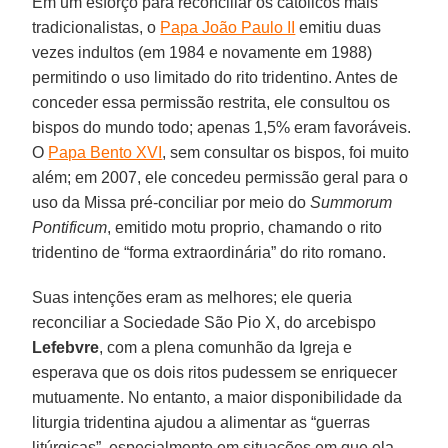
Em um esforço para reconciliar os católicos mais
tradicionalistas, o
Papa João Paulo II
emitiu duas
vezes indultos (em 1984 e novamente em 1988)
permitindo o uso limitado do rito tridentino. Antes de
conceder essa permissão restrita, ele consultou os
bispos do mundo todo; apenas 1,5% eram favoráveis.
O
Papa Bento XVI
, sem consultar os bispos, foi muito
além; em 2007, ele concedeu permissão geral para o
uso da Missa pré-conciliar por meio do
Summorum
Pontificum
, emitido motu proprio, chamando o rito
tridentino de “forma extraordinária” do rito romano.
Suas intenções eram as melhores; ele queria
reconciliar a Sociedade São Pio X, do arcebispo
Lefebvre
, com a plena comunhão da Igreja e
esperava que os dois ritos pudessem se enriquecer
mutuamente. No entanto, a maior disponibilidade da
liturgia tridentina ajudou a alimentar as “guerras
litúrgicas”, especialmente em situações em que ela