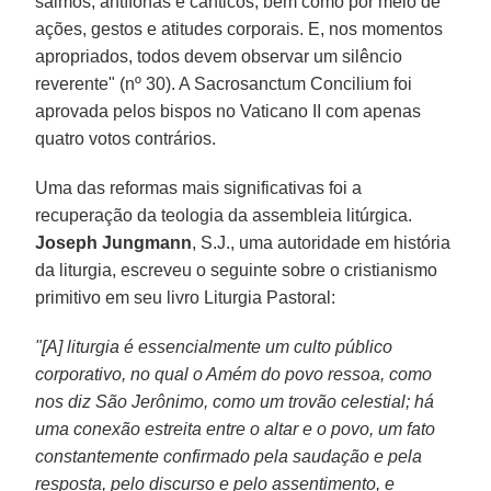
salmos, antífonas e cânticos, bem como por meio de
ações, gestos e atitudes corporais. E, nos momentos
apropriados, todos devem observar um silêncio
reverente" (nº 30). A Sacrosanctum Concilium foi
aprovada pelos bispos no Vaticano II com apenas
quatro votos contrários.
Uma das reformas mais significativas foi a
recuperação da teologia da assembleia litúrgica.
Joseph Jungmann
, S.J., uma autoridade em história
da liturgia, escreveu o seguinte sobre o cristianismo
primitivo em seu livro Liturgia Pastoral:
"[A] liturgia é essencialmente um culto público
corporativo, no qual o Amém do povo ressoa, como
nos diz São Jerônimo, como um trovão celestial; há
uma conexão estreita entre o altar e o povo, um fato
constantemente confirmado pela saudação e pela
resposta, pelo discurso e pelo assentimento, e