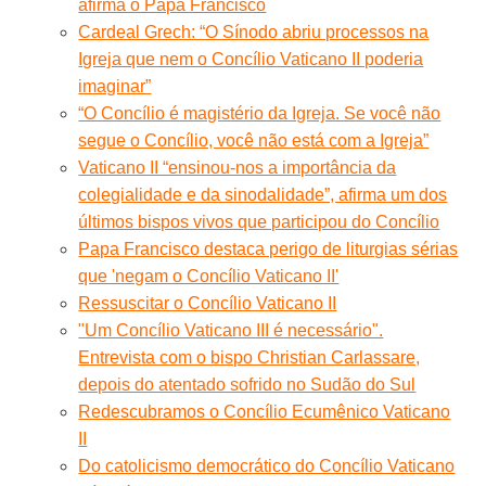
afirma o Papa Francisco
Cardeal Grech: “O Sínodo abriu processos na
Igreja que nem o Concílio Vaticano II poderia
imaginar”
“O Concílio é magistério da Igreja. Se você não
segue o Concílio, você não está com a Igreja”
Vaticano II “ensinou-nos a importância da
colegialidade e da sinodalidade”, afirma um dos
últimos bispos vivos que participou do Concílio
Papa Francisco destaca perigo de liturgias sérias
que 'negam o Concílio Vaticano II'
Ressuscitar o Concílio Vaticano II
"Um Concílio Vaticano III é necessário".
Entrevista com o bispo Christian Carlassare,
depois do atentado sofrido no Sudão do Sul
Redescubramos o Concílio Ecumênico Vaticano
II
Do catolicismo democrático do Concílio Vaticano