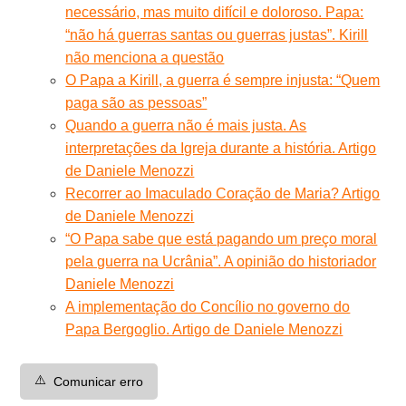
necessário, mas muito difícil e doloroso. Papa:
“não há guerras santas ou guerras justas”. Kirill
não menciona a questão
O Papa a Kirill, a guerra é sempre injusta: “Quem
paga são as pessoas”
Quando a guerra não é mais justa. As
interpretações da Igreja durante a história. Artigo
de Daniele Menozzi
Recorrer ao Imaculado Coração de Maria? Artigo
de Daniele Menozzi
“O Papa sabe que está pagando um preço moral
pela guerra na Ucrânia”. A opinião do historiador
Daniele Menozzi
A implementação do Concílio no governo do
Papa Bergoglio. Artigo de Daniele Menozzi
⚠️
Comunicar erro