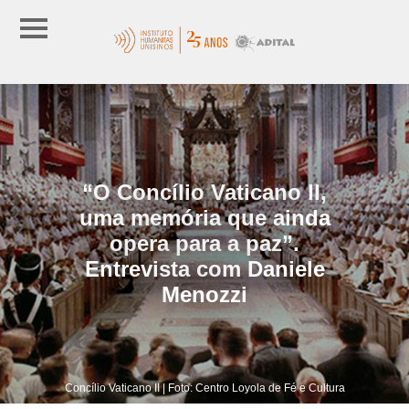
“O Concílio Vaticano II,
uma memória que ainda
opera para a paz”.
Entrevista com Daniele
Menozzi
Concílio Vaticano II | Foto: Centro Loyola de Fé e Cultura