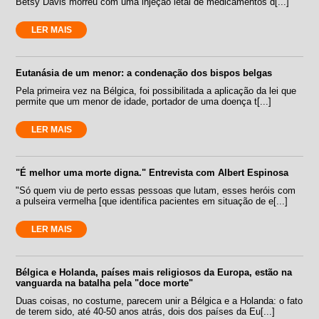
Betsy Davis morreu com uma injeção letal de medicamentos d[...]
LER MAIS
Eutanásia de um menor: a condenação dos bispos belgas
Pela primeira vez na Bélgica, foi possibilitada a aplicação da lei que
permite que um menor de idade, portador de uma doença t[...]
LER MAIS
"É melhor uma morte digna." Entrevista com Albert Espinosa
"Só quem viu de perto essas pessoas que lutam, esses heróis com
a pulseira vermelha [que identifica pacientes em situação de e[...]
LER MAIS
Bélgica e Holanda, países mais religiosos da Europa, estão na
vanguarda na batalha pela "doce morte"
Duas coisas, no costume, parecem unir a Bélgica e a Holanda: o fato
de terem sido, até 40-50 anos atrás, dois dos países da Eu[...]