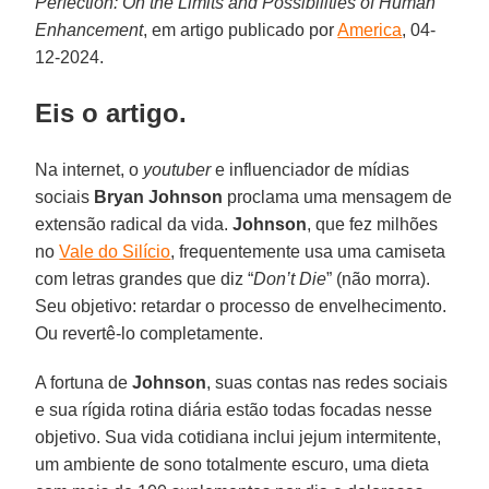
Perfection: On the Limits and Possibilities of Human
Enhancement
, em artigo publicado por
America
, 04-
12-2024.
Eis o artigo.
Na internet, o
youtuber
e influenciador de mídias
sociais
Bryan Johnson
proclama uma mensagem de
extensão radical da vida.
Johnson
, que fez milhões
no
Vale do Silício
, frequentemente usa uma camiseta
com letras grandes que diz “
Don’t Die
” (não morra).
Seu objetivo: retardar o processo de envelhecimento.
Ou revertê-lo completamente.
A fortuna de
Johnson
, suas contas nas redes sociais
e sua rígida rotina diária estão todas focadas nesse
objetivo. Sua vida cotidiana inclui jejum intermitente,
um ambiente de sono totalmente escuro, uma dieta