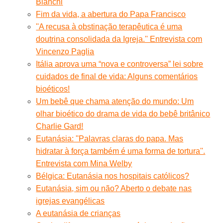
Bianchi
Fim da vida, a abertura do Papa Francisco
''A recusa à obstinação terapêutica é uma
doutrina consolidada da Igreja.'' Entrevista com
Vincenzo Paglia
Itália aprova uma “nova e controversa” lei sobre
cuidados de final de vida: Alguns comentários
bioéticos!
Um bebê que chama atenção do mundo: Um
olhar bioético do drama de vida do bebê britânico
Charlie Gard!
Eutanásia: ''Palavras claras do papa. Mas
hidratar à força também é uma forma de tortura''.
Entrevista com Mina Welby
Bélgica: Eutanásia nos hospitais católicos?
Eutanásia, sim ou não? Aberto o debate nas
igrejas evangélicas
A eutanásia de crianças