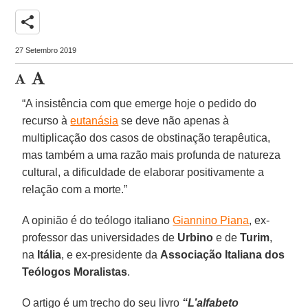
share
27 Setembro 2019
“A insistência com que emerge hoje o pedido do
recurso à
eutanásia
se deve não apenas à
multiplicação dos casos de obstinação terapêutica,
mas também a uma razão mais profunda de natureza
cultural, a dificuldade de elaborar positivamente a
relação com a morte.”
A opinião é do teólogo italiano
Giannino Piana
, ex-
professor das universidades de
Urbino
e de
Turim
,
na
Itália
, e ex-presidente da
Associação Italiana dos
Teólogos Moralistas
.
O artigo é um trecho do seu livro
“L’alfabeto