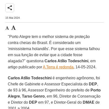
share
15 Mai 2024
"Porto Alegre tem o melhor sistema de proteção
contra cheias do Brasil. É considerado um
'minissistema holandês'. Por que esse sistema falhou
em sua função de evitar que a cidade fosse
alagada?" questiona
Carlos Atílio Todeschini
, em
artigo publicado por
A Terra é redonda
, 14-05-2024.
Carlos Atílio Todeschini
é engenheiro agrônomo, foi
Chefe de Gabinete e Assessor Especialista do
DEP
,
de 93 à 96, Assessor Engenheiro do prefeito de
Porto
Alegre
,
Tarso Genro
, em 96, Diretor de Conservação
e Diretor do
DEP
em 97, e Diretor-Geral do
DMAE
de
2001 a 2004.