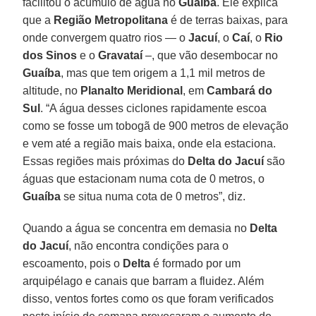
facilitou o acúmulo de água no
Guaíba
. Ele explica
que a
Região Metropolitana
é de terras baixas, para
onde convergem quatro rios — o
Jacuí
, o
Caí
, o
Rio
dos Sinos
e o
Gravataí
–, que vão desembocar no
Guaíba
, mas que tem origem a 1,1 mil metros de
altitude, no
Planalto Meridional
, em
Cambará do
Sul
. “A água desses ciclones rapidamente escoa
como se fosse um tobogã de 900 metros de elevação
e vem até a região mais baixa, onde ela estaciona.
Essas regiões mais próximas do
Delta do Jacuí
são
águas que estacionam numa cota de 0 metros, o
Guaíba
se situa numa cota de 0 metros”, diz.
Quando a água se concentra em demasia no
Delta
do Jacuí
, não encontra condições para o
escoamento, pois o
Delta
é formado por um
arquipélago e canais que barram a fluidez. Além
disso, ventos fortes como os que foram verificados