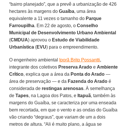
“bairro planejado”, que a prevê a urbanização de 426
hectares às margens do
Guaíba
, uma área
equivalente a 11 vezes o tamanho do
Parque
Farroupilha
. Em 22 de agosto, o
Conselho
Municipal de Desenvolvimento Urbano Ambiental
(
CMDUA
) aprovou o
Estudo de Viabilidade
Urbanística
(
EVU
) para o empreendimento.
O engenheiro ambiental
Iporã Brito Possantti
,
integrante dos coletivos
Preserva Arado
e
Ambiente
Crítico
, explica que a área da
Ponta do Arado
—
área de preservação — e da
Fazenda do Arado
é
considerada de
restingas
arenosas
. À semelhança
de
Tapes
, na Lagoa dos Patos, e
Itapuã
, também às
margens do Guaíba, se caracteriza por uma enseada
bem recortada, em que o vento e as ondas do Guaíba
vão criando “degraus”, que variam de um a dois
metros de altura. “Ali é muito plano, a água se