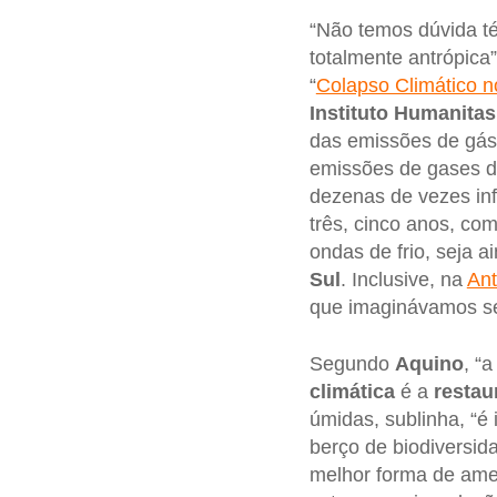
“Não temos dúvida té
totalmente antrópica”
“
Colapso Climático n
Instituto Humanitas
das emissões de gás
emissões de gases do
dezenas de vezes inf
três, cinco anos, co
ondas de frio, seja a
Sul
. Inclusive, na
Ant
que imaginávamos ser
Segundo
Aquino
, “
climática
é a
restau
úmidas, sublinha, “é
berço de biodiversid
melhor forma de am