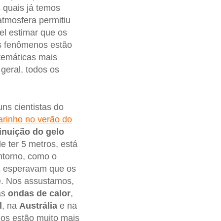
 quais já temos
tmosfera permitiu
el estimar que os
s fenômenos estão
temáticas mais
geral, todos os
ns cientistas do
arinho no verão do
inuição do gelo
 ter 5 metros, está
ntorno, como o
s esperavam que os
e. Nos assustamos,
as
ondas de calor
,
l
, na
Austrália
e na
os estão muito mais