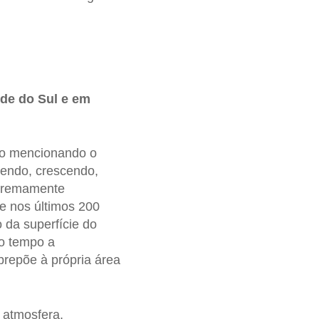
de do Sul e em
cio mencionando o
endo, crescendo,
xtremamente
e nos últimos 200
 da superfície do
to tempo a
brepõe à própria área
 atmosfera,