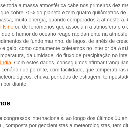
e toda a massa atmosférica cabe nos primeiros dez me
 que cobre 70% do planeta e tem quatro quilômetros de
assa, muita energia, quando comparados à atmosfera.
l Niño
ou de fenômenos que associam a atmosfera e o o
r que o humor do oceano reage rapidamente na atmosfer
edimentos de fundo marinho, de lagos, de anéis de cres
 e gelo, como comumente coletamos no interior da
Antá
peratura, da umidade, do fluxo de precipitação no inte
ândia
. Com estes dados, conseguimos afirmar tranquila
cenário que permite, com facilidade, que temperaturas
eteorológicos: chuva, períodos de estiagem, tempestad
m por diante.
mos
 congressos internacionais, ao longo dos últimos 50 a
nal, composta por geocientistas e meteorologistas, tem di