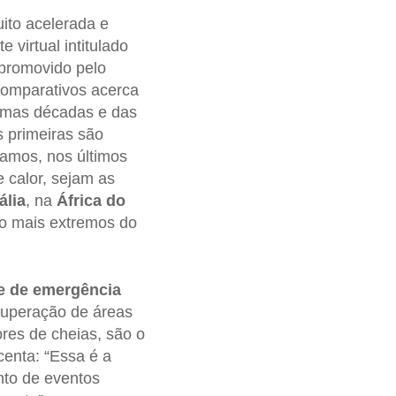
ito acelerada e
 virtual intitulado
 promovido pelo
comparativos acerca
timas décadas e das
 primeiras são
tamos, nos últimos
 calor, sejam as
ália
, na
África do
to mais extremos do
se de emergência
ecuperação de áreas
res de cheias, são o
centa: “Essa é a
to de eventos