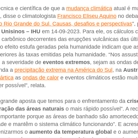
cnica e científica de que a
mudança climática
atual é mu
, disse o climatologista
Francisco Eliseu Aquino
no debate
o Rio Grande do Sul. Causas, desafios e perspectivas
”,
 Unisinos – IHU
em 14-09-2023. Para ele, os cálculos 
 carbônico decorrentes das erupções vulcânicas das úl
 efeito estufa geradas pela humanidade indicam que as
eriores às taxas emitidas pela humanidade. “Nos assus
m a severidade de
eventos extremos
, sejam as ondas de
inda a
precipitação extrema na América do Sul
, na
Austr
ártica
as
ondas de calor
e eventos climáticos estão mui
 possível”, relata.
a grande aposta que temos para o enfrentamento da
cri
ração das áreas naturais
o mais rápido possível”. A r
 importante porque as áreas de banhado são amortecedo
ade e mantêm o sistema climático funcionando”. E acres
enizarmos o
aumento da temperatura global
e o aumen