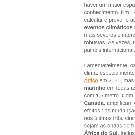
haver um maior espaç
conhecimento. Em 19
calcular e prever o 
eventos climáticos
mais severos e inte
robustas. Às vezes, 
painéis internaciona
Lamentavelmente, os 
clima, especialment
Ártico
em 2050, mas t
marinho
em todas as
com 1,5 metro. Com a
Canadá
, amplificam
efeitos das mudanças
nos últimos três, ci
sejam as ondas de fr
África do Sul
. Inclu