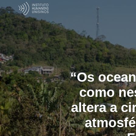
“Os ocean
como nes
altera a c
atmosfé