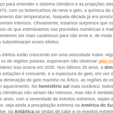
o para entender o sistema climático e as projeções das
70, com os testemunhos de neve e gelo, a química da a
aumento das temperaturas. Naquela década já era possív
seriam intensos. Obviamente, estamos surpresos que o
nsos do que estimávamos nas previsões numéricas e ma
tentamos ser mais cautelosos para não errar e, de modo 
is subestimaram esses efeitos.
efeitos estão crescendo em uma velocidade maior. Algu
e os de regiões polares, esperavam não observar
gelo m
alvez isso ocorra em 2035. Nos últimos 35 anos, a
dim
 estações é crescente, e a espessura do gelo, em vez de
 diminuição do gelo marinho no Ártico, as regiões do e
 o aquecimento. No
hemisfério sul
mais oceânico, todo
 climáticas não seriam tão intensos, mas não é verdad
nco anos, com a severidade de eventos extremos, sejam 
io, seja ainda a precipitação extrema na
América do Su
sive, na
Antártica
as ondas de calor e os eventos extrem