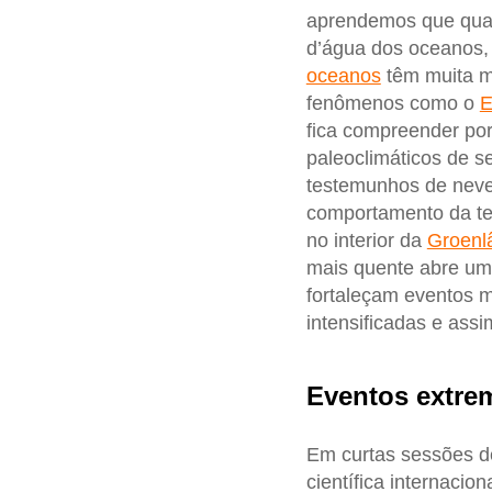
aprendemos que quas
d’água dos oceanos,
oceanos
têm muita m
fenômenos como o
E
fica compreender po
paleoclimáticos de s
testemunhos de neve
comportamento da tem
no interior da
Groenl
mais quente abre um 
fortaleçam eventos m
intensificadas e assi
Eventos extre
Em curtas sessões de
científica internacio