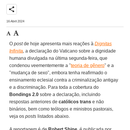
share
16 Abril 2024
O
post
de hoje apresenta mais reações à
Dignitas
Infinita
,
a declaração do Vaticano sobre a dignidade
humana divulgada na última segunda-feira, que
condenou veementemente a "
teoria de gênero
" e a
"mudança de sexo", embora tenha reafirmado o
ensinamento eclesial contra a criminalização antigay
e a discriminação. Para toda a cobertura do
Bondings 2.0
sobre a declaração, incluindo
respostas anteriores de
católicos trans
e não
binários, bem como teólogos e ministros pastorais,
veja os
posts
listados abaixo.
A reportagem é de
Robert Shine
, é publicada por