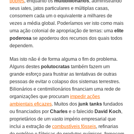
pobres
, enquanto os
multibilionários
, administrando
seus iates, jatos particulares e múltiplas casas,
consomem cada um o equivalente a milhares de
vezes a média global. Poderíamos ver isto como mais
uma ação colonial de apropriação de terras: uma
elite
poderosa
se apoderou dos recursos dos quais todos
dependem.
Mas isto não é de forma alguma o fim do problema.
Alguns destes
polutocratas
também fazem um
grande esforço para frustrar as tentativas de outras
pessoas de evitar o colapso dos sistemas terrestres.
Bilionários e centimilionários financiam uma rede de
organizações que procuram
impedir ações
ambientais eficazes
. Muitos dos
junk tanks
fundados
ou financiados por
Charles
e o falecido
David Koch
,
proprietários de um vasto império empresarial que
inclui a extração de
combustíveis fósseis
, refinarias
de petróleo e fábricas de produtos químicos, fornecem