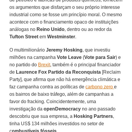
os argumentos que disfarçam o seu próprio interesse
industrial como se fosse um princípio moral. O mesmo
acontece com o financiamento opaco de instituições
análogas no
Reino Unido
, dentro ou ao redor da
Tufton Street
em
Westminster
.
O multimilionário
Jeremy Hosking
, que investiu
milhões na campanha
Vote Leave
(
Vote para Sair
) e
no partido do
Brexit
, também é o principal financiador
de
Laurence Fox Partido da Reconquista
[Reclaim
Party], que afirma que não há emergência climática e
faz campanha contra as políticas de
carbono zero
e
os bairros de baixo tráfego, além de campanhas a
favor do fracking. Coincidentemente, uma
investigação da
openDemocracy
no ano passado
descobriu que sua empresa, a
Hosking Partners
,
tinha US$ 134 milhões investidos no setor de
c
ombustíveis fósseis
.