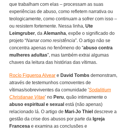
que trabalham com elas – processam as suas
experiências de abuso, como refletem narrativa ou
teologicamente, como continuam a sofrer com isso –
ou resistem fortemente. Nessa linha,
Ute
Leimgruber
, da
Alemanha
, expõe o significado do
projeto “
Narrar como resistência
”. O artigo não se
concentra apenas no fenômeno do “
abuso contra
mulheres adultas
”, mas também extrai algumas
chaves da leitura das histórias das vítimas.
Rocío Figueroa Alvear
e
David Tombs
demonstram,
através de testemunhos comoventes de
vítimas/sobreviventes da comunidade '
Sodalitium
Christianae Vitae
' no
Peru
, quão intimamente o
abuso espiritual e sexual
está (não apenas)
relacionado lá. O artigo de
Mari-Jo Thiel
descreve a
gestão da crise dos abusos por parte da
Igreja
Francesa
e examina as conclusões e