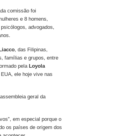
ada comissão foi
mulheres e 8 homens,
o psicólogos, advogados,
anos.
Liacco
, das Filipinas,
, famílias e grupos, entre
Formado pela
Loyola
 EUA, ele hoje vive nas
assembleia geral da
ivos”, em especial porque o
do os países de origem dos
 acontecer.