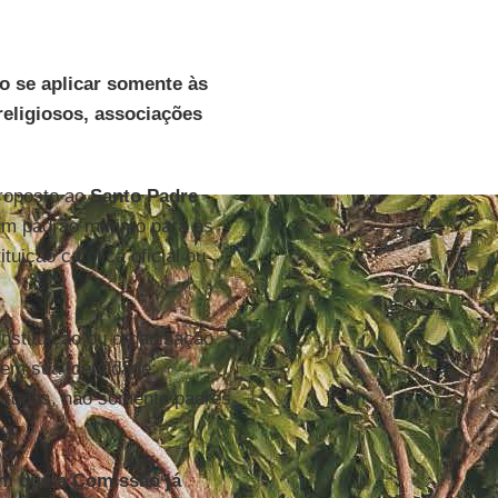
ão se aplicar somente às
eligiosos, associações
roposto ao
Santo Padre
 um padrão mínimo para as
tuição católica oficial ou
instituição ou organização
 em sua identidade:
, todos, não somente padres
o.
em que a Comissão já