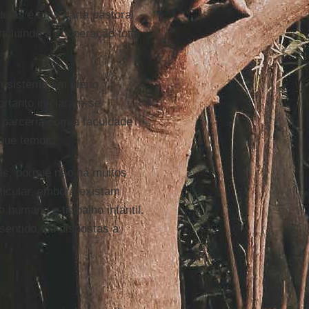
elas é uma carta pastoral
ncluindo a cooperação total
m sistema em pleno
rtanto iniciaram-se
parceria com a faculdade
 que temos.
as, porque não há muitos
ticular, embora existam
o humano e trabalho infantil.
entido, ou dispostas a