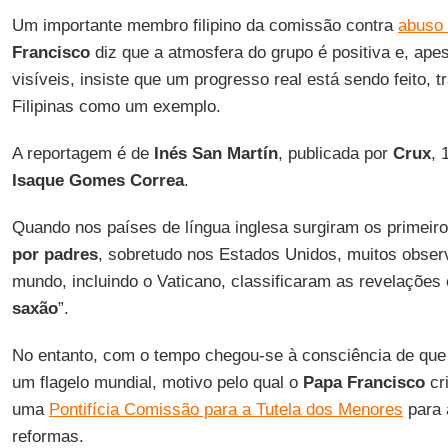
Um importante membro filipino da comissão contra
abuso 
Francisco
diz que a atmosfera do grupo é positiva e, apes
visíveis, insiste que um progresso real está sendo feito,
Filipinas como um exemplo.
A reportagem é de
Inés San Martín
, publicada por
Crux
, 
Isaque Gomes Correa
.
Quando nos países de língua inglesa surgiram os primei
por padres
, sobretudo nos Estados Unidos, muitos obser
mundo, incluindo o Vaticano, classificaram as revelaçõe
saxão
”.
No entanto, com o tempo chegou-se à consciência de qu
um flagelo mundial, motivo pelo qual o
Papa Francisco
cri
uma
Pontifícia Comissão para a Tutela dos Menores
para 
reformas.