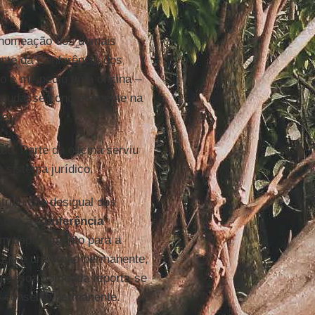
 nomeação dos demais
ente da Conferência dos
o e me pediu uma oficina –
 ajudasse concretamente na
de.
. Parte da oficina serviu
 sistema jurídico.
tribuição desigual dos
e que a
Conferência
um departamento para a
a que é um órgão permanente,
A pessoa nomeada reporta-se
o conselho permanente.