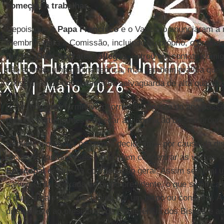
começou a trabalhar.
Depois que o
Papa Francisco
e o Vaticano anunciaram a
membros para a Comissão, incluindo eu próprio, o presid
Bispos,
Dom Socrates Villegas
, entrou em contato comig
não apenas uma oficina teórica, mas também prática que
construção de um sistema de salvaguarda de alta qualida
Esse momento formativo ocorreu em agosto do ano passado
para os participantes começar a elaboração de seu próprio
Naquele momento, os bispos decidiram – por causa da dis
recursos nas dioceses – que iriam concentrar as verbas 
Episcopal
estaria na coordenação geral. Assim se criou 
salvaguarda anexada ao bispo presidente, o que signific
o qual jamais será destituído por um bispo ou conselho. 
diretamente ao presidente da Conferência dos Bispos e a