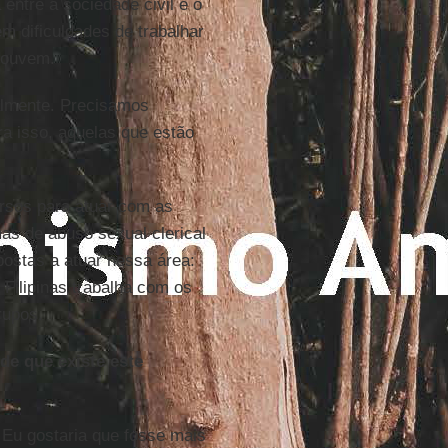
entre a sociedade civil e o
em dificuldades de trabalhar
e ouvem.
ualmente. Precisamos
ra isso, aquelas que estão
ursos para atuar com as
as de abuso sexual clerical
postas a atuar nessa área:
 Filipinas trabalha com os
rupos.
de que existe este
. Eu gostaria que fosse mais