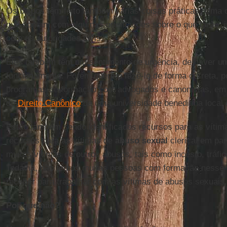
Os bispos têm feito também várias coisas práticas. Uma d
que contam com algumas orientações sobre o que farão, i
com as autoridades civis.
Eles também têm um sentimento de urgência, de haver u
funcionamento. Porém querem fazê-lo de forma correta, po
programas de formação com advogados e canonistas, em 
de
Direito Canônico
de uma universidade beneditina local
Estão também sendo identificados recursos para as vítim
recursos para as vítimas de
abuso sexual
clerical em par
muitas vítimas de outros abusos, tais como incesto, tráfic
Todavia, não temos muitas pessoas com formação nesse s
receber para trabalhar com as vítimas de abusos sexuais.
Por que não?