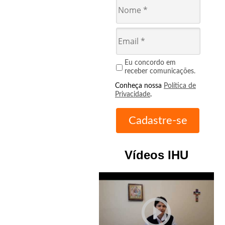
Eu concordo em
receber comunicações.
Conheça nossa
Política de
Privacidade
.
Vídeos IHU
play_circle_outline