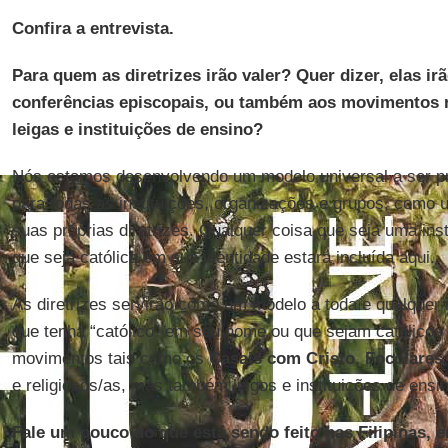
Confira a entrevista.
Para quem as diretrizes irão valer? Quer dizer, elas ir
conferências episcopais, ou também aos movimentos r
leigas e instituições de ensino?
Nós estamos desenvolvendo um modelo universal a ser p
para todas as instituições, organizações e grupos, como
suas próprias diretrizes. Qualquer coisa que seja uma insti
que seja católica em sua identidade estará incluída aqui.
As diretrizes servirão como um modelo a toda e qualquer 
que tenha “católico” em seu nome ou que sejam católicos
movimentos tais como os
Casais com Cristo
,
Focolares
e religiosos/as, mas também leigos e instituições de ensin
Fale um pouco do que está sendo feito nas Filipinas, 