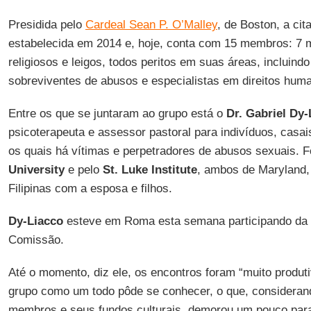
Presidida pelo
Cardeal Sean P. O’Malley
, de Boston, a cit
estabelecida em 2014 e, hoje, conta com 15 membros: 7 
religiosos e leigos, todos peritos em suas áreas, incluind
sobreviventes de abusos e especialistas em direitos hum
Entre os que se juntaram ao grupo está o
Dr. Gabriel Dy-
psicoterapeuta e assessor pastoral para indivíduos, casais
os quais há vítimas e perpetradores de abusos sexuais. 
University
e pelo
St. Luke Institute
, ambos de Maryland,
Filipinas com a esposa e filhos.
Dy-Liacco
esteve em Roma esta semana participando da 
Comissão.
Até o momento, diz ele, os encontros foram “muito produt
grupo como um todo pôde se conhecer, o que, consideran
membros e seus fundos culturais, demorou um pouco para