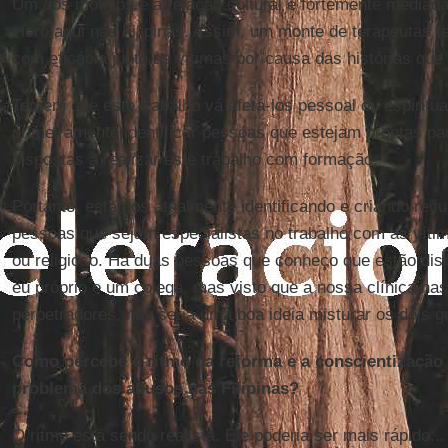
Um dos motivos é a relação cultural e fortemente mediada 
clero aqui nas Filipinas. Assim, um monte de terapeutas t
com eficácia junto às vítimas por causa das histórias qu
Temem que este trabalho vá afetá-los pessoal ou espirit
primeiramente identificar pessoas que estejam prontas pa
dispostas a realizar este trabalho com formação.
Portanto, estamos atualmente identificando e criando rec
pessoas que sejam especialistas no trabalho com as vítim
ou religioso. Há duas pessoas que conheço que estão dis
eu próprio e um colega, mas visto que a nossa clínica nas
perpetradores, não seria uma boa ideia misturar os dois g
Como percebe o ritmo da reforma e a conscientização 
problema dos abusos nas Filipinas?
O ritmo está sendo realista. Ele poderia ser mais rápido..