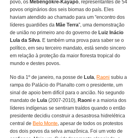
povo, os
Mebêngôkre-Kayapó
, representantes de 54
povos originários dos seis biomas do país. Eles
haviam atendido ao chamado para um “encontro dos
líderes guardiões da
Mãe Terra
”, uma demonstração
de união no primeiro ano do governo de
Luiz Inácio
Lula da Silva
. E também uma prova para saber se o
político, em seu terceiro mandato, está sendo sincero
em relação à proteção da maior floresta tropical do
mundo e destes povos.
No dia 1º de janeiro, na posse de
Lula
,
Raoni
subiu a
rampa do Palácio do Planalto com o presidente, um
sinal de apoio bem difícil para o ancião. No segundo
mandato de
Lula
(2007-2010),
Raoni
e a maioria dos
líderes indígenas se sentiram traídos quando o então
presidente decidiu construir a desastrosa hidrelétrica
central de
Belo Monte
, apesar de todos os protestos
dos dois povos da selva amazônica. Foi um voto de