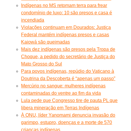
Indígenas no MS retomam terra para frear
condomínio de luxo: 10 são presos e casa é
incendiada
Violações continuam em Dourados: Justiça
Federal mantém indígenas presos e casas
Kaiowá são queimadas
Mais dez indígenas são presos pela Tropa de
Choque, a pedido do secretário de Justiça do
Mato Grosso do Sul
Para povos indígenas, repúdio do Vaticano à
Doutrina da Descoberta é “apenas um passo”
Mercúrio no sangue: mulheres indígenas
contaminadas do ventre ao fim da vida
Lula pede que Congresso tire de pauta PL que
libera mineração em Terras Indígenas
À ONU, líder Yanomami denuncia invasão do
garimpo, estupro, doenças e a morte de 570
crianças indígenas