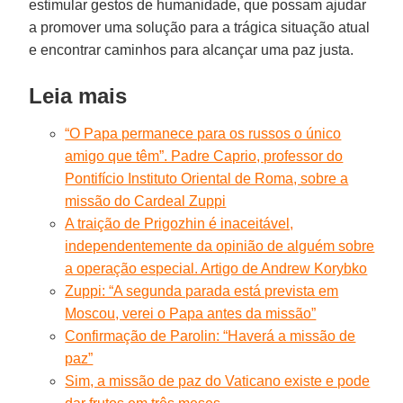
estimular gestos de humanidade, que possam ajudar
a promover uma solução para a trágica situação atual
e encontrar caminhos para alcançar uma paz justa.
Leia mais
“O Papa permanece para os russos o único
amigo que têm”. Padre Caprio, professor do
Pontifício Instituto Oriental de Roma, sobre a
missão do Cardeal Zuppi
A traição de Prigozhin é inaceitável,
independentemente da opinião de alguém sobre
a operação especial. Artigo de Andrew Korybko
Zuppi: “A segunda parada está prevista em
Moscou, verei o Papa antes da missão”
Confirmação de Parolin: “Haverá a missão de
paz”
Sim, a missão de paz do Vaticano existe e pode