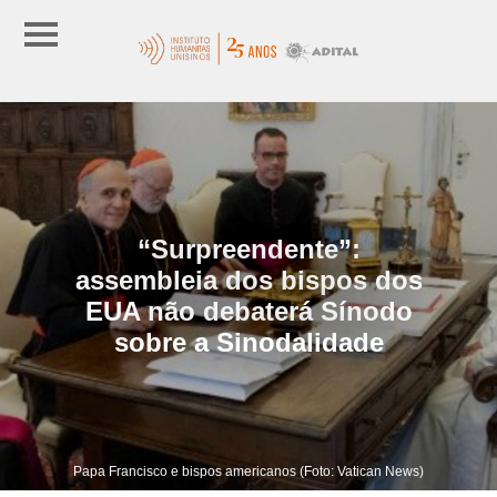
“Surpreendente”:
assembleia dos bispos dos
EUA não debaterá Sínodo
sobre a Sinodalidade
Papa Francisco e bispos americanos (Foto: Vatican News)