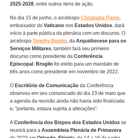
2025
-
2028
, entre outros itens de ação.
No dia 15 de junho, o arcebispo
Christophe Pierre
,
embaixador do
Vaticano
nos
Estados Unidos
, dará
início à parte pública da plenária com um discurso. O
arcebispo
Timothy Broglio
, da
Arquidiocese para os
Serviços Militares
, também fará seu primeiro
discurso como presidente da
Conferência
Episcopal
.
Broglio
foi eleito para um mandato de
três anos como presidente em novembro de 2022.
O
Escritório de Comunicação
da Conferência
observou em seu comunicado do dia 23 de maio que
a agenda da reunião ainda não havia sido finalizada
e, “portanto, estava sujeita a alterações”.
A
Conferência dos Bispos dos Estados Unidos
se
reunirá para a
Assembleia Plenária de Primavera
de 2023 em
Orlando
,
Flórida
, de 14 a 16 de junho.