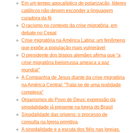
Em um tempo apocalíptico de polarização, líderes
católicos não devem esconder a linguagem
curadora da fé
O racismo no contexto da crise migratória, em
debate no Cepat
Crise migratória na América Latina: um fenômeno
que expõe a população mais vulnerável
O presidente dos bispos alemães afirma que “a
crise migratória bielorrussa ameaça a paz
mundial”
A Companhia de Jesus diante da crise migratória
na América Central: “Trata-se de uma realidade
complexa”
Organismos do Povo de Deus: expressão da
sinodalidade já presente na Igreja do Brasil
Sinodalidade das origens: o processo de
consulta na Igreja primitiva
A sinodalidade e a escuta dos fiéis nas Igrejas.