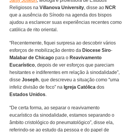
Jaisy Joseph
, teóloga e professora de Estudos
Religiosos na
Villanova University
, disse ao
NCR
que a ausência do Sínodo na agenda dos bispos
ajudou a esclarecer suas experiências recentes como
católica de rito oriental.
“Recentemente, fiquei surpresa ao descobrir vários
esforços de mobilização dentro da
Diocese Siro
-
Malabar de Chicago
para o
Reavivamento
Eucarístico
, depois de ver esforços que pareciam
hesitantes e indiferentes em relação à sinodalidade”,
disse
Joseph
, que descreveu a situação como “uma
infeliz divisão de foco” na
Igreja Católica
dos
Estados Unidos
.
“De certa forma, ao separar o reavivamento
eucarístico da sinodalidade, estamos separando o
âmbito cristológico do pneumatológico”, disse ela,
referindo-se ao estudo da pessoa e do papel de