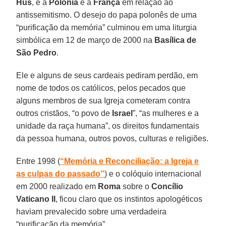
Hus
, e a
Polônia
e a
França
em relação ao
antissemitismo. O desejo do papa polonês de uma
“purificação da memória” culminou em uma liturgia
simbólica em 12 de março de 2000 na
Basílica de
São Pedro
.
Ele e alguns de seus cardeais pediram perdão, em
nome de todos os católicos, pelos pecados que
alguns membros de sua Igreja cometeram contra
outros cristãos, “o povo de
Israel
”, “as mulheres e a
unidade da raça humana”, os direitos fundamentais
da pessoa humana, outros povos, culturas e religiões.
Entre 1998 (
“Memória e Reconciliação: a Igreja e
as culpas do passado”
) e o colóquio internacional
em 2000 realizado em
Roma
sobre o
Concílio
Vaticano II
, ficou claro que os instintos apologéticos
haviam prevalecido sobre uma verdadeira
“purificação da memória”.