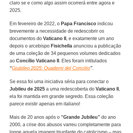
claro se e como algo assim ocorrerá entre agora e
2025.
Em fevereiro de 2022, o
Papa Francisco
indicou
brevemente a necessidade de redescobrir os
documentos do
Vaticano II
, e exatamente um ano
depois o arcebispo
Fisichella
anunciou a publicação
de uma coleção de 34 pequenos volumes dedicados
ao
Concílio Vaticano II
. Eles foram intitulados
“
Giubileo 2025: Quaderni del Concilio
”
.
Se essa foi uma iniciativa séria para conectar o
Jubileu de 2025
a uma redescoberta do
Vaticano II
,
ela foi mantida em grande segredo. Essa coleção
parece existir apenas em italiano!
Mais de 20 anos após o
“Grande Jubileu”
do ano
2000, a crise dos abusos varreu completamente para
longe aquela imagem triunfante do catolicismo – mas