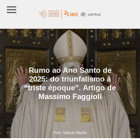
Rumo ao Ano Santo de
2025: do triunfalismo à
“triste époque”. Artigo de
Massimo Faggioli
Foto: Vatican Media