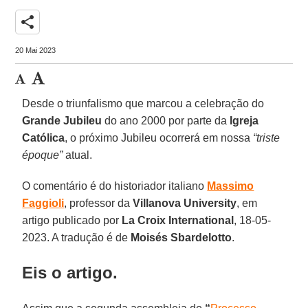
share
20 Mai 2023
Desde o triunfalismo que marcou a celebração do
Grande Jubileu
do ano 2000 por parte da
Igreja
Católica
, o próximo Jubileu ocorrerá em nossa
“triste
époque”
atual.
O comentário é do historiador italiano
Massimo
Faggioli
, professor da
Villanova University
, em
artigo publicado por
La Croix International
, 18-05-
2023. A tradução é de
Moisés Sbardelotto
.
Eis o artigo.