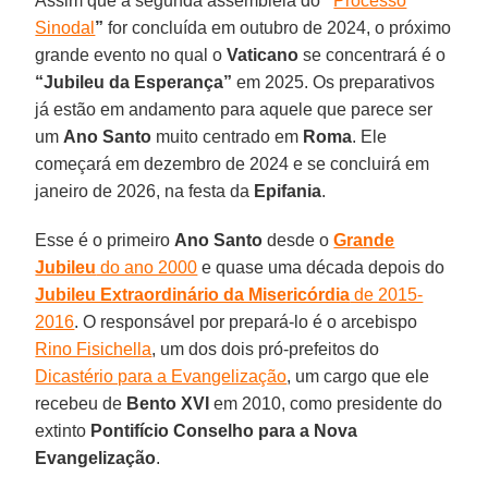
Assim que a segunda assembleia do
“
Processo
Sinodal
”
for concluída em outubro de 2024, o próximo
grande evento no qual o
Vaticano
se concentrará é o
“Jubileu da Esperança”
em 2025. Os preparativos
já estão em andamento para aquele que parece ser
um
Ano Santo
muito centrado em
Roma
. Ele
começará em dezembro de 2024 e se concluirá em
janeiro de 2026, na festa da
Epifania
.
Esse é o primeiro
Ano Santo
desde o
Grande
Jubileu
do ano 2000
e quase uma década depois do
Jubileu Extraordinário da Misericórdia
de 2015-
2016
. O responsável por prepará-lo é o arcebispo
Rino Fisichella
, um dos dois pró-prefeitos do
Dicastério para a Evangelização
, um cargo que ele
recebeu de
Bento XVI
em 2010, como presidente do
extinto
Pontifício Conselho para a Nova
Evangelização
.