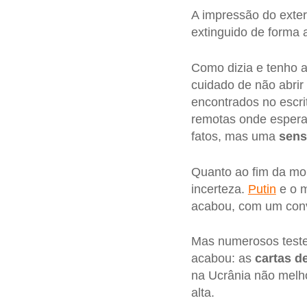
A impressão do exter
extinguido de forma 
Como dizia e tenho a
cuidado de não abrir
encontrados no escri
remotas onde espera
fatos, mas uma
sens
Quanto ao fim da mo
incerteza.
Putin
e o m
acabou, com um convi
Mas numerosos tes
acabou: as
cartas d
na Ucrânia não melh
alta.