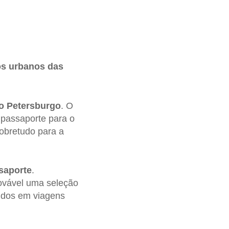
os urbanos das
o Petersburgo
. O
 passaporte para o
sobretudo para a
saporte
.
ovável uma seleção
ridos em viagens