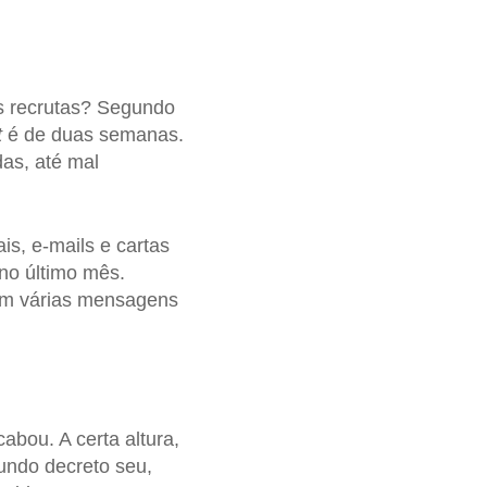
s recrutas? Segundo
t
é de duas semanas.
as, até mal
s, e-mails e cartas
no último mês.
am várias mensagens
abou. A certa altura,
undo decreto seu,