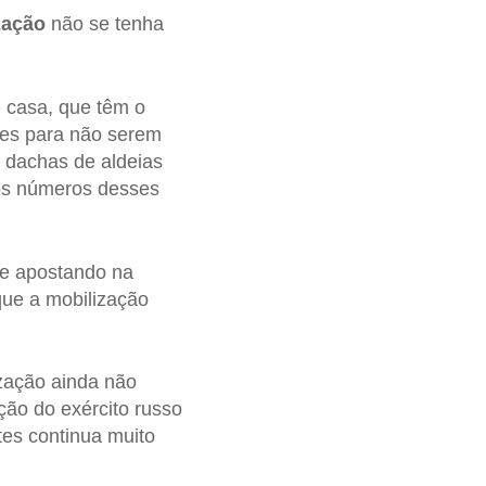
zação
não se tenha
 casa, que têm o
ntes para não serem
 dachas de aldeias
mos números desses
se apostando na
que a mobilização
zação ainda não
ção do exército russo
es continua muito