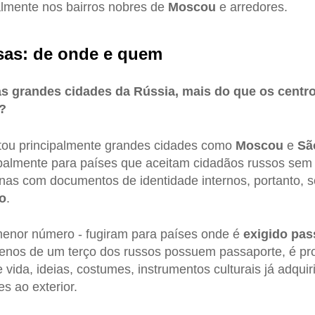
almente nos bairros nobres de
Moscou
e arredores.
sas: de onde e quem
as grandes cidades da Rússia, mais do que os centr
?
tou principalmente grandes cidades como
Moscou
e
Sã
ipalmente para países que aceitam cidadãos russos sem
penas com documentos de identidade internos, portanto, 
o
.
menor número - fugiram para países onde é
exigido pas
nos de um terço dos russos possuem passaporte, é pr
 vida, ideias, costumes, instrumentos culturais já adqui
es ao exterior.