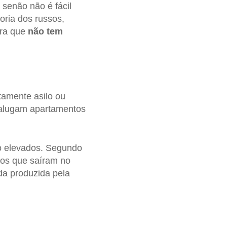
: senão não é fácil
oria dos russos,
ara que
não tem
tamente asilo ou
s alugam apartamentos
to elevados. Segundo
os que saíram no
da produzida pela