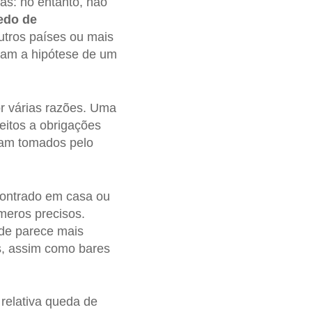
as: no entanto, não
do de
tros países ou mais
mam a hipótese de um
r várias razões. Uma
itos a obrigações
avam tomados pelo
contrado em casa ou
meros precisos.
de parece mais
s, assim como bares
relativa queda de