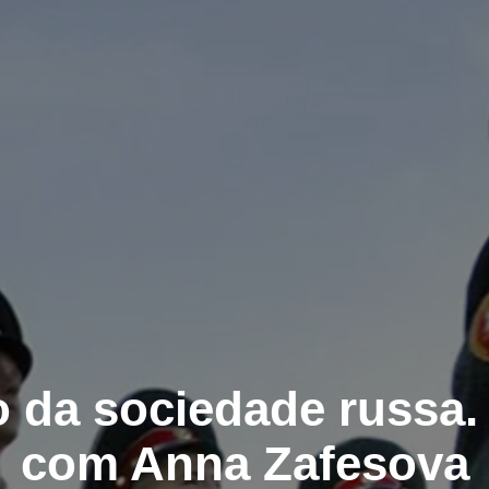
o da sociedade russa. 
com Anna Zafesova