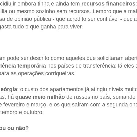
idiu ir embora tinha e ainda tem
recursos financeiros
mília ou mesmo sozinho sem recursos. Lembro que a mai
 de opinião pública - que acredito ser confiável - decl
 gasta tudo o que ganha para viver.
ram pode ser descrito como aqueles que solicitaram aber
dência temporária
nos países de transferência: lá ele
para as operações corriqueiras.
eórgia
: o custo dos apartamentos já atingiu níveis mui
as, há
quase meio milhão
de russos no país, somando 
re fevereiro e março, e os que saíram com a segunda on
etembro e outubro.
ou ou não?