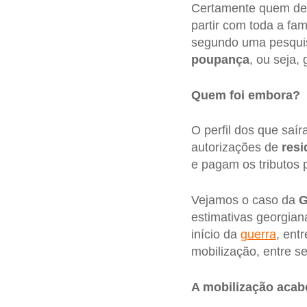
Certamente quem dec
partir com toda a fa
segundo uma pesquisa
poupança
, ou seja,
Quem foi embora?
O perfil dos que saí
autorizações de
resi
e pagam os tributos 
Vejamos o caso da
G
estimativas georgian
início da
guerra
, ent
mobilização, entre s
A mobilização acab