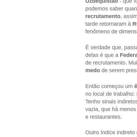
Uzbequistão
- que f
podemos saber quant
recrutamento
, assi
tarde retornaram à
R
fenômeno de dimensõe
É verdade que, pass
delas é que a
Feder
de recrutamento. Mui
medo
de serem preso
Então começou um
ê
no local de trabalho
Tenho sinais indireto
vazia, que há menos 
e restaurantes.
Outro índice indiret