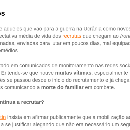
os
 aqueles que vão para a guerra na Ucrânia como novo
pectativa média de vida dos
recrutas
que chegam ao
fron
nadas, enviadas para lutar em poucos dias, mal equipad
emédios.
tado em comunicados de monitoramento nas redes sociai
s. Entende-se que houve
muitas vítimas
, especialmente 
s se passou desde o início do recrutamento e já cheg
ias comunicando a
morte do familiar
em combate.
ntinua a recrutar?
tin
insista em afirmar publicamente que a mobilização ac
a se justificar alegando que não era necessário um seg