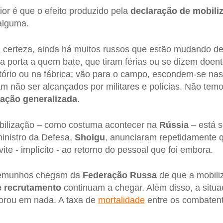
ior é que o efeito produzido pela
declaração de mobili
alguma.
 certeza, ainda há muitos russos que estão mudando de
 a porta a quem bate, que tiram férias ou se dizem doe
tório ou na fábrica; vão para o campo, escondem-se nas
m não ser alcançados por militares e polícias. Não te
ação generalizada
.
bilização – como costuma acontecer na
Rússia
– está 
inistro da Defesa,
Shoigu
, anunciaram repetidamente 
te - implícito - ao retorno do pessoal que foi embora.
temunhos chegam da
Federação Russa
de que a mobili
e recrutamento
continuam a chegar. Além disso, a situa
orou em nada. A taxa de
mortalidade
entre os combatent