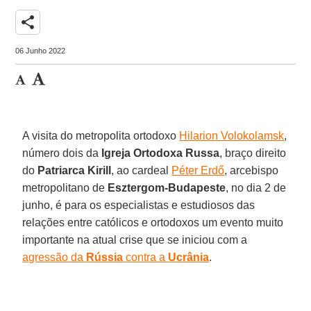
share
06 Junho 2022
A visita do metropolita ortodoxo
Hilarion Volokolamsk
,
número dois da
Igreja Ortodoxa
R
ussa
, braço direito
do
Patriarca Kirill
, ao cardeal
Péter Erdő
, arcebispo
metropolitano de
Esztergom-Budapeste
, no dia 2 de
junho, é para os especialistas e estudiosos das
relações entre católicos e ortodoxos um evento muito
importante na atual crise que se iniciou com a
agressão da
Rússia
contra a
Ucrânia
.