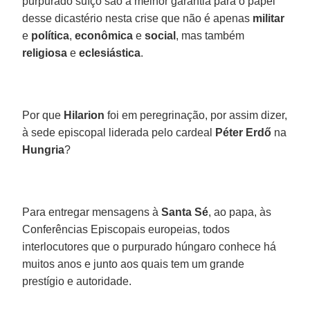
purpurado suíço são a melhor garantia para o papel
desse dicastério nesta crise que não é apenas
militar
e
política
,
econômica
e
social
, mas também
religiosa
e
eclesiástica
.
Por que
Hilarion
foi em peregrinação, por assim dizer,
à sede episcopal liderada pelo cardeal
Péter Erdő
na
Hungria
?
Para entregar mensagens à
Santa Sé
, ao papa, às
Conferências Episcopais europeias, todos
interlocutores que o purpurado húngaro conhece há
muitos anos e junto aos quais tem um grande
prestígio e autoridade.