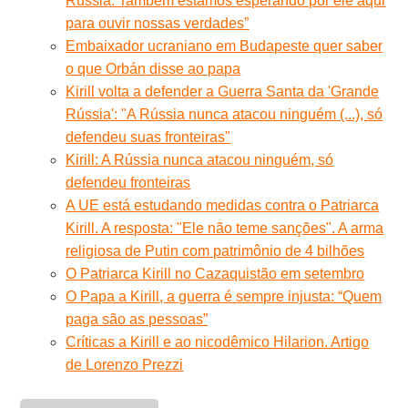
Rússia. Também estamos esperando por ele aqui
para ouvir nossas verdades”
Embaixador ucraniano em Budapeste quer saber
o que Orbán disse ao papa
Kirill volta a defender a Guerra Santa da 'Grande
Rússia': "A Rússia nunca atacou ninguém (...), só
defendeu suas fronteiras"
Kirill: A Rússia nunca atacou ninguém, só
defendeu fronteiras
A UE está estudando medidas contra o Patriarca
Kirill. A resposta: "Ele não teme sanções". A arma
religiosa de Putin com patrimônio de 4 bilhões
O Patriarca Kirill no Cazaquistão em setembro
O Papa a Kirill, a guerra é sempre injusta: “Quem
paga são as pessoas”
Críticas a Kirill e ao nicodêmico Hilarion. Artigo
de Lorenzo Prezzi