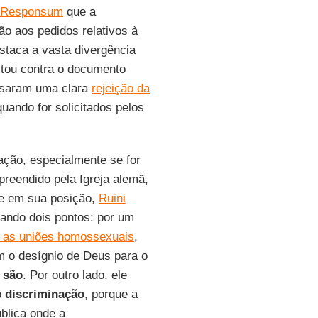
Responsum
que a
o aos pedidos relativos à
taca a vasta divergência
stou contra o documento
ssaram uma clara
rejeição da
ando for solicitados pelos
ação, especialmente se for
reendido pela Igreja alemã,
e em sua posição,
Ruini
cando dois pontos: por um
 as uniões homossexuais
,
 o desígnio de Deus para o
 são
. Por outro lado, ele
o
discriminação
, porque a
ública onde a