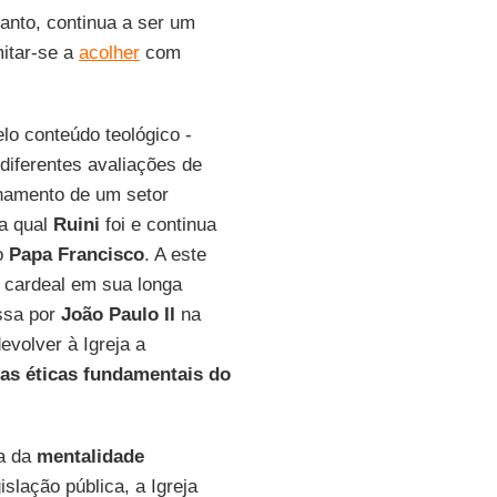
tanto, continua a ser um
itar-se a
acolher
com
lo conteúdo teológico -
diferentes avaliações de
namento de um setor
da qual
Ruini
foi e continua
do
Papa Francisco
. A este
o cardeal em sua longa
essa por
João Paulo II
na
evolver à Igreja a
as éticas fundamentais do
da da
mentalidade
slação pública, a Igreja