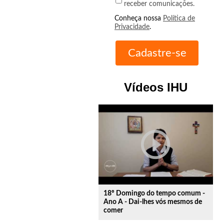
receber comunicações.
Conheça nossa
Política de
Privacidade
.
Vídeos IHU
play_circle_outline
18º Domingo do tempo comum -
Ano A - Dai-lhes vós mesmos de
comer