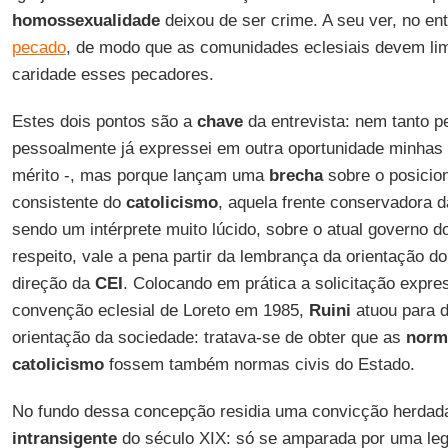
homossexualidade
deixou de ser crime. A seu ver, no en
pecado
, de modo que as comunidades eclesiais devem lim
caridade esses pecadores.
Estes dois pontos são a
chave
da entrevista: nem tanto pe
pessoalmente já expressei em outra oportunidade minhas 
mérito -, mas porque lançam uma
brecha
sobre o posicio
consistente do
catolicismo
, aquela frente conservadora 
sendo um intérprete muito lúcido, sobre o atual governo 
respeito, vale a pena partir da lembrança da orientação d
direção da
CEI
. Colocando em prática a solicitação expr
convenção eclesial de Loreto em 1985,
Ruini
atuou para d
orientação da sociedade: tratava-se de obter que as
norm
catolicismo
fossem também normas civis do Estado.
No fundo dessa concepção residia uma convicção herda
intransigente
do século XIX: só se amparada por uma legi