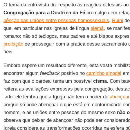
O tema da entrevista diz respeito às reações eclesiais ao
Congregação para a Doutrina da Fé
promulgou em relaçã
bênção das uniões entre pessoas homossexuais
.
Ruini
des
que, em particular nas igrejas de língua
alemã
, se manife
romano: não só teólogos, mas padres e até bispos expre
proibição
de prosseguir com a prática desse sacramento qu
fiéis.
Embora espere um resultado diferente, esta vasta mobiliz
encontrar algum
feedback
positivo no
caminho sinodal
emp
faz com que o cardeal tema um possível
cisma
. Com bas
reitera as avaliações expressas pela congregação, desta
lado, ele lembra que a Igreja não tem o poder de
abençoar
porque só pode abençoar o que está em conformidade com
homem, e as uniões entre pessoas do mesmo sexo
não o
observa que deixar de abençoar não pode ser considerad
Igreja considera as transformações ocorridas na esfera p