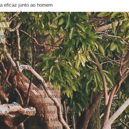
ca eficaz junto ao homem
s prescrições
morais
. Agora
cado
é uma consequência
rseguido pela Igreja - aquela
gislação civil que era
sado. O cardeal, portanto,
repetidamente recordou. O
-lo no sonho de uma
do ponto de vista pastoral.
ltivada em seu longo governo
não significa compartilhar
alavras evidenciam a vitória
 respeito às perspectivas
to, o cardeal evoca o risco
a fratura eclesial havia sido
 tradicionalistas que haviam