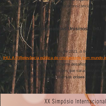
bem fundamentada? - que em um próximo conclave os jog
Nota do Instituto Humanitas Unisinos – IHU
De 04 de junho a 10 de dezembro de 2021, o IHU realiza 
IHU. A (I)Relevância pública do cristianismo num mundo 
objetivo debater transdisciplinarmente desafios e possibi
em meio às grandes transformações que caracterizam a
s
no contexto da confluência de diversas
crises
de um mund