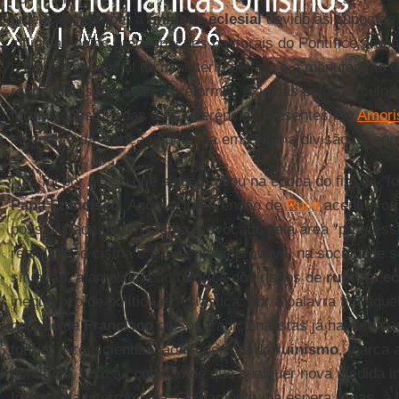
ameaçado romper a
unidade eclesial
devido às supostas f
infligidas pelas preocupações pastorais do Pontífice arge
a função essencial do ministério petrino é a manutenção d
respondeu segurando as reformas exigidas pelos círculos 
formulações tímidas e as referências presentes em
Amoris
eloquente da atenção pontifícia em evitar a divisão do corp
Não foi por acaso que alguém falou na época do fim da "f
Papa Francisco
. Agora a intervenção de
Ruini
acentua o p
possibilidade de um
cisma
provocado pela área "progressi
realidade, o cisma é altamente improvável na sociedade s
situação, a amplificação retórica dos riscos de
ruptura ec
inequívoco de política eclesiástica: pôr a palavra fim àqu
papado de
Francisco
que os tradicionalistas já haviam c
forma, a conscientização da derrota do
ruinismo
, marca 
pontifícia, com a condição de que qualquer nova medida 
Igreja seja interrompida. Obviamente, na espera - mas, à