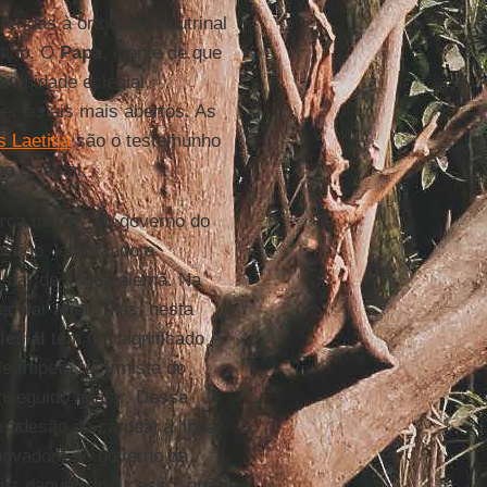
eridas à ortodoxia doutrinal
ntino. O
Papa
, ciente de que
a unidade eclesial,
eclesiais mais abertos. As
 Laetitia
são o testemunho
o eclesial.
orça motriz" do governo do
erigo, lembrando a
sta" de língua alemã. Na
ecular atual. Mas, nesta
lesial
tem um significado
ele ímpeto reformista do
onseguido abafar. Dessa
a adesão do cardeal à linha
inovadora no governo da
 luz daquele insucesso, quão