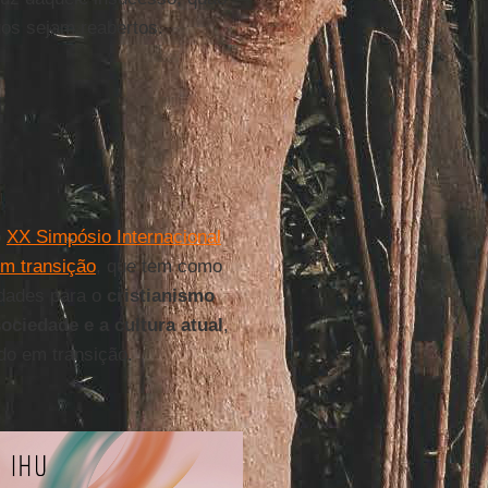
os sejam reabertos.
o
XX Simpósio Internacional
em transição
, que tem como
lidades para o
cristianismo
ociedade e a cultura atual
,
o em transição.