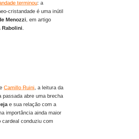
tandade terminou
: a
o-cristandade é uma inútil
de Menozzi
, em artigo
 Rabolini
.
de
Camillo Ruini
, a leitura da
ra passada abre uma brecha
reja
e sua relação com a
a importância ainda maior
 cardeal conduziu com