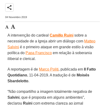
share
04 Novembro 2019
A intervenção do cardeal
Camillo Ruini
sobre a
necessidade de a Igreja abrir um diálogo com
Matteo
Salvini
é o primeiro ataque em grande estilo à visão
política do
Papa Francisco
em relação à soberania
iliberal e clerical.
A reportagem é de
Marco Politi
, publicada em
Il Fatto
Quotidiano
, 11-04-2019. A tradução é de
Moisés
Sbardelotto
.
“Não compartilho a imagem totalmente negativa de
Salvini
, que é proposta em alguns ambientes”,
declarou
Ruini
com extrema clareza ao jornal