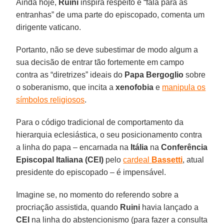
Ainda hoje,
Ruini
inspira respeito e “fala para as
entranhas” de uma parte do episcopado, comenta um
dirigente vaticano.
Portanto, não se deve subestimar de modo algum a
sua decisão de entrar tão fortemente em campo
contra as “diretrizes” ideais do
Papa Bergoglio
sobre
o soberanismo, que incita a
xenofobia
e
manipula os
símbolos religiosos
.
Para o código tradicional de comportamento da
hierarquia eclesiástica, o seu posicionamento contra
a linha do papa – encarnada na
Itália
na
Conferência
Episcopal Italiana (CEI)
pelo
cardeal
Bassetti
, atual
presidente do episcopado – é impensável.
Imagine se, no momento do referendo sobre a
procriação assistida, quando
Ruini
havia lançado a
CEI
na linha do abstencionismo (para fazer a consulta