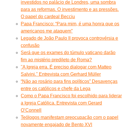
investidos no palácio de Londres, uma sombra
para as reformas. O investimento e as pressões.
O papel do cardeal Becciu
Papa Francisco: “Para mim, é uma honra que os
americanos me ataquem”
Legado de João Paulo II provoca controvérsia e
confusão
Será que os exames do túmulo vaticano darão
fim ao mistério predileto de Roma?
''A Igreja erra. É preciso dialogar com Matteo
Salvini.'' Entrevista com Gerhard Müller
“Não ao rosário para fins políticos” Desavenças
entre os católicos e chefe da Lega
Como o Papa Francisco foi escolhido para liderar
a Igreja Católica. Entrevista com Gerard
O’Connell
Teólogos manifestam preocupação com o papel
novamente engajado de Bento XVI