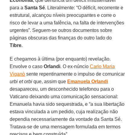
Economia
, que denuncia um déficit insustentável
para a
Santa Sé
. Literalmente: “O déficit, recorrente e
estrutural, alcançou níveis preocupantes e corre o
risco de levar a uma falência, na falta de intervenções
urgentes”. Seguem-se outros documentos sobre
páginas obscuras das finanças do outro lado do
Tibre
.
E chegamos à última (por enquanto) revelação.
Envolve o caso
Orlandi
. O ex-núncio
Carlo Maria
Viganò
sente repentinamente o impulso de comunicar
urbi et orbi
que, assim que
Emanuela Orlandi
desapareceu, um desconhecido telefonou para o
Vaticano deixando uma comunicação sensacional:
Emanuela havia sido sequestrada, e “a sua libertação
estava vinculada a um pedido, cuja realização não
dependia necessariamente da vontade da Santa Sé.
Tratava-se de uma mensagem formulada em termos
precisos e bem construída”.