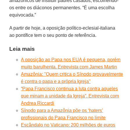
amazônicos de instituir padres casados, escolhendo-
os entre os diáconos permanentes. “É uma escolha
equivocada.”
A partir de hoje, a oposição político-eclesial-italiana
ao pontífice tem o seu ponto de referência.
Leia mais
A oposição ao Papa nos EUA é pequena, porém
muito barulhenta. Entrevista com James Martin
Amazônia: ''Quem critica o Sínodo provavelmente
é contra o papa e a própria Igreja''
“Papa Francisco continua a luta contra aqueles
que minam a unidade da Igreja”. Entrevista com
Andrea Riccardi
Sínodo para a Amazônia põe os ‘haters’
profissionais do Papa Francisco no limite
Escândalo no Vaticano: 200 milhões de euros