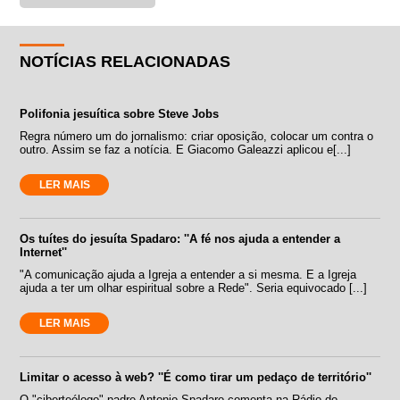
NOTÍCIAS RELACIONADAS
Polifonia jesuítica sobre Steve Jobs
Regra número um do jornalismo: criar oposição, colocar um contra o
outro. Assim se faz a notícia. E Giacomo Galeazzi aplicou e[...]
LER MAIS
Os tuítes do jesuíta Spadaro: ''A fé nos ajuda a entender a
Internet''
"A comunicação ajuda a Igreja a entender a si mesma. E a Igreja
ajuda a ter um olhar espiritual sobre a Rede". Seria equivocado [...]
LER MAIS
Limitar o acesso à web? ''É como tirar um pedaço de território''
O "ciberteólogo" padre Antonio Spadaro comenta na Rádio do