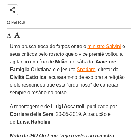
share
21 Mai 2019
Uma brusca troca de farpas entre o
ministro Salvini
e
seus críticos pelo rosário que o vice premiê voltou a
agitar no comício de
Milão
, no sábado:
Avvenire
,
Famiglia Cristiana
e o jesuíta
Spadaro
, diretor da
Civiltà Cattolica
, acusaram-no de explorar a religião
e ele respondeu que está "orgulhoso" de carregar
sempre o rosário no bolso.
A reportagem é de
Luigi Accattoli
, publicada por
Corriere della Sera
, 20-05-2019. A tradução é
de
Luisa Rabolini
.
Nota de IHU On-Line
: Veja o vídeo do
ministro