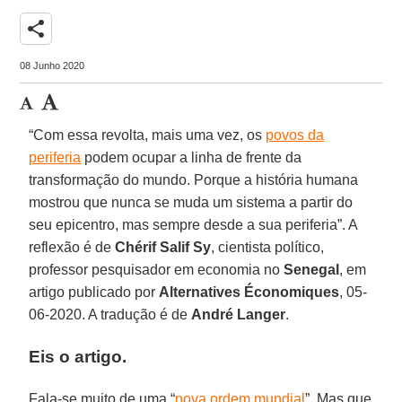
share
08 Junho 2020
“Com essa revolta, mais uma vez, os
povos da
periferia
podem ocupar a linha de frente da
transformação do mundo. Porque a história humana
mostrou que nunca se muda um sistema a partir do
seu epicentro, mas sempre desde a sua periferia”. A
reflexão é de
Chérif Salif Sy
, cientista político,
professor pesquisador em economia no
Senegal
, em
artigo publicado por
Alternatives Économiques
, 05-
06-2020. A tradução é de
André Langer
.
Eis o artigo.
Fala-se muito de uma “
nova ordem mundial
”. Mas que