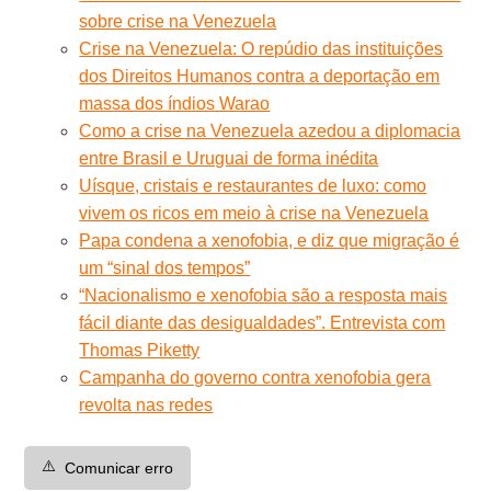
sobre crise na Venezuela
Crise na Venezuela: O repúdio das instituições
dos Direitos Humanos contra a deportação em
massa dos índios Warao
Como a crise na Venezuela azedou a diplomacia
entre Brasil e Uruguai de forma inédita
Uísque, cristais e restaurantes de luxo: como
vivem os ricos em meio à crise na Venezuela
Papa condena a xenofobia, e diz que migração é
um “sinal dos tempos”
“Nacionalismo e xenofobia são a resposta mais
fácil diante das desigualdades”. Entrevista com
Thomas Piketty
Campanha do governo contra xenofobia gera
revolta nas redes
⚠️
Comunicar erro