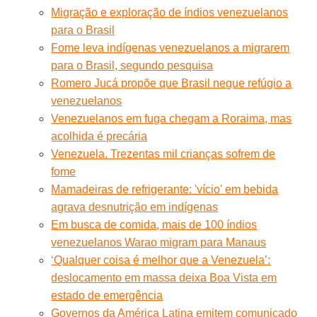
Migração e exploração de índios venezuelanos
para o Brasil
Fome leva indígenas venezuelanos a migrarem
para o Brasil, segundo pesquisa
Romero Jucá propõe que Brasil negue refúgio a
venezuelanos
Venezuelanos em fuga chegam a Roraima, mas
acolhida é precária
Venezuela. Trezentas mil crianças sofrem de
fome
Mamadeiras de refrigerante: 'vício' em bebida
agrava desnutrição em indígenas
Em busca de comida, mais de 100 índios
venezuelanos Warao migram para Manaus
‘Qualquer coisa é melhor que a Venezuela’:
deslocamento em massa deixa Boa Vista em
estado de emergência
Governos da América Latina emitem comunicado