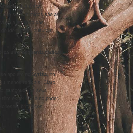
ialmente cuja única
s que seus inimigos são as
sviam a atenção das
de identidade, culturais,
rça uma esquerda radical,
e se apoiem no
Syriza
, no
ou menos radicais. Claro,
to; tampouco os seus
 têm experiência no poder.
oneses, britânicos,
a?