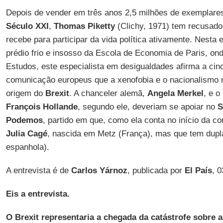
Depois de vender em três anos 2,5 milhões de exemplares
Século XXI
,
Thomas Piketty
(Clichy, 1971) tem recusado
recebe para participar da vida política ativamente. Nesta e
prédio frio e insosso da Escola de Economia de Paris, ond
Estudos, este especialista em desigualdades afirma a cinc
comunicação europeus que a xenofobia e o nacionalismo 
origem do
Brexit
. A chanceler alemã,
Angela Merkel
, e o
François Hollande
, segundo ele, deveriam se apoiar no
S
Podemos
, partido em que, como ela conta no início da c
Julia Cagé
, nascida em Metz (França), mas que tem dupla
espanhola).
A entrevista é de
Carlos Yárnoz
, publicada por
El País
, 
Eis a entrevista.
O Brexit representaria a chegada da catástrofe sobre 