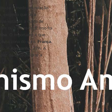
ntou-se o medo em relação
a
, exigindo que faça
sas estatais a custo de
ães ou franceses. E isso foi
nha
. O importante é que
a na zona do euro.
França
,
uro. A
Alemanha
, 27%. A
apaz de desequilibrar a