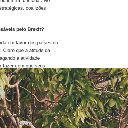
nunca irá funcionar. No
tratégicas, coalizões
nsáveis pelo Brexit?
ada em favor dos países do
. Claro que a atitude da
agando a atividade
r fazer com que seus
e denota fartas doses de
 pagou a sua dívida. Por
evolva até o último centavo
dívidas, para que as novas