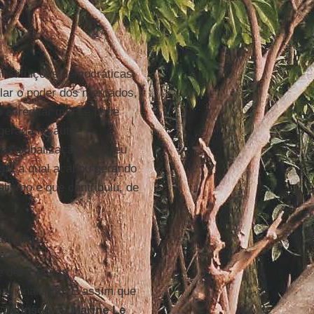
s.
instituições democráticas
olar o poder dos mercados,
o acreditar que se pode
gerada na auto-
a globalização, ocorreu
ada, a qual acabou gerando
lismo e que contribuiu, de
nceiro...
 deter essas
 nacionalismo. É assim que
s Johnson
ou
Marine Le