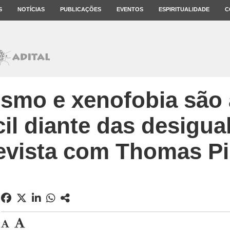
S
NOTÍCIAS
PUBLICAÇÕES
EVENTOS
ESPIRITUALIDADE
C
ismo e xenofobia são 
cil diante das desigua
evista com Thomas Pi