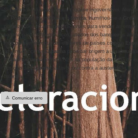
Sim, sim. A situação, agora, é quase ingovernável. Alime
ao
Podemos
, humilhou-se o
Syriza
, humilhou-se a
Gréci
privatizações totalmente irracionais para vender as empre
banana para os gregos ricos, aliados dos banqueiros alem
feito para amedrontar os eleitores de países como a
Espa
uma mudança na
Espanha
pode dar origem a uma mudanç
Itália
e
Espanha
reúnem 50% da população da zona do e
posição da
Espanha
, a favor ou contra a austeridade, é c
balança.
⚠️
Comunicar erro