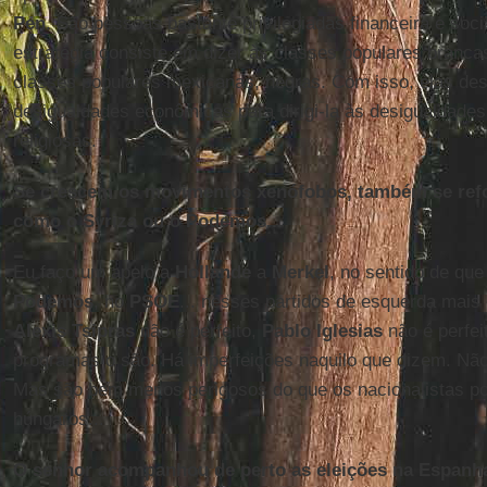
Pen
. São pessoas bastante privilegiadas financeira e soc
estratégia consiste em dizer às classes populares branca
classes populares mexicanas, negras. Com isso, elas de
desigualdades econômicas para dirigi-la às desigualdades 
religiosas.
Se crescem os movimentos xenófobos, também se refo
como o Syriza ou o Podemos...
Eu faço um apelo a
Hollande
a
Merkel
, no sentido de qu
Podemos
, no
PSOE
... nesses partidos de esquerda mais 
Alexis Tsipras
não é perfeito,
Pablo Iglesias
não é perfei
programas o são. Há imperfeições naquilo que dizem. Não
Mas são bem menos perigosos do que os nacionalistas pol
húngaros...
O senhor acompanhou de perto as eleições na Espanh