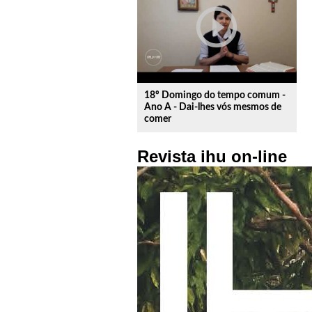
play_circle_outline
18º Domingo do tempo comum -
Ano A - Dai-lhes vós mesmos de
comer
Revista ihu on-line