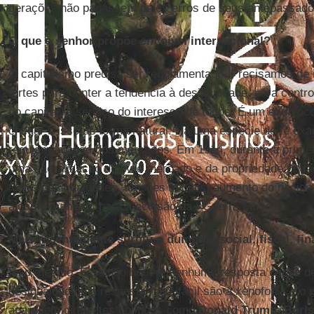
gerações não pagassem pelos erros de seus antepassado
O que o senhor propõe em nível internacional?
O capitalismo precisa ser regulamentado. Precisamos de 
fortes para conter a tendência à desigualdade, para contr
do capital, a serviço do interesse de todos. É um equívoc
chegar a isso de forma natural. Há uma espécie de fé exa
regulamentação dos mercados. Em 1914, durante a primeir
uma sacralização do livre mercado e da propriedade priv
fortes desigualdades, tensões sociais, aumento do naciona
alguma maneira, para a eclosão da I Guerra Mundial.
Mais recentemente surgiu o dumping social, fiscal, fina
Isso mesmo. E se não houver nenhuma resposta capaz de
desigualdades, a resposta mais fácil são a xenofobia e o
aparecem dirigentes políticos como
Donald Trump
,
Bori