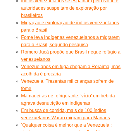
Índios venezuelanos se espalham pelo Norte e
autoridades suspeitam de exploração por
brasileiros
Migração e exploração de índios venezuelanos
para o Brasil
Fome leva indígenas venezuelanos a migrarem
para o Brasil, segundo pesquisa
Romero Jucá propõe que Brasil negue refúgio a
venezuelanos
Venezuelanos em fuga chegam a Roraima, mas
acolhida é precária
Venezuela. Trezentas mil crianças sofrem de
fome
Mamadeiras de refrigerante: 'vício' em bebida
agrava desnutrição em indígenas
Em busca de comida, mais de 100 índios
venezuelanos Warao migram para Manaus
‘Qualquer coisa é melhor que a Venezuela’: