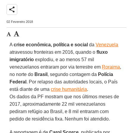
share
02 Fevereiro 2018
A
crise econômica, política e social
da
Venezuela
atravessou fronteiras em 2016, quando o
fluxo
imigratório
explodiu, e ao menos 57 mil
venezuelanos entraram por via terrestre em
Roraima
,
no norte do
Brasil
, segundo contagem da
Polícia
Federal
. Por relapso das autoridades locais, o País
está diante de uma
crise humanitária
.
Os dados da PF mostram que nos últimos meses de
2017, aproximadamente 22 mil venezuelanos
pediram refúgio ao Brasil, e 8 mil entraram com
pedido de residência fixa. Nenhum foi atendido.
A reportagem é de
Carol Scorce
, publicada por