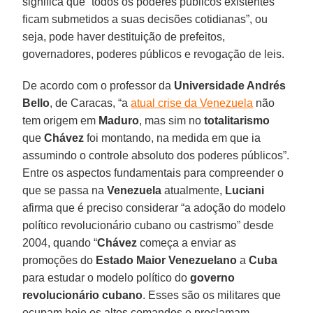
significa que “todos os poderes públicos existentes
ficam submetidos a suas decisões cotidianas”, ou
seja, pode haver destituição de prefeitos,
governadores, poderes públicos e revogação de leis.
De acordo com o professor da
Universidade Andrés
Bello
, de Caracas, “a
atual crise da Venezuela
não
tem origem em
Maduro
, mas sim no
totalitarismo
que
Chávez
foi montando, na medida em que ia
assumindo o controle absoluto dos poderes públicos”.
Entre os aspectos fundamentais para compreender o
que se passa na
Venezuela
atualmente,
Luciani
afirma que é preciso considerar “a adoção do modelo
político revolucionário cubano ou castrismo” desde
2004, quando “
Chávez
começa a enviar as
promoções do
Estado Maior Venezuelano
a
Cuba
para estudar o modelo político do
governo
revolucionário cubano
. Esses são os militares que
ocupam hoje os altos comandos e proclamam