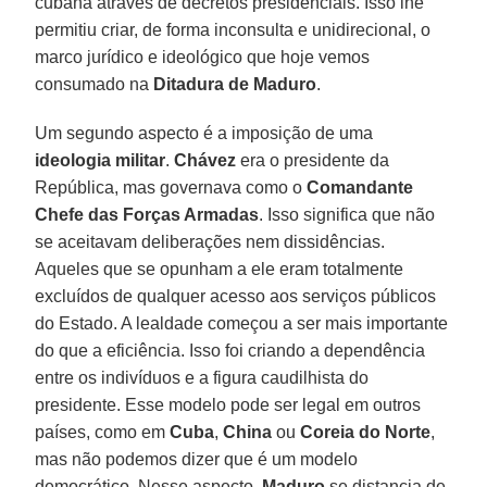
cubana através de decretos presidenciais. Isso lhe
permitiu criar, de forma inconsulta e unidirecional, o
marco jurídico e ideológico que hoje vemos
consumado na
Ditadura de Maduro
.
Um segundo aspecto é a imposição de uma
ideologia militar
.
Chávez
era o presidente da
República, mas governava como o
Comandante
Chefe das Forças Armadas
. Isso significa que não
se aceitavam deliberações nem dissidências.
Aqueles que se opunham a ele eram totalmente
excluídos de qualquer acesso aos serviços públicos
do Estado. A lealdade começou a ser mais importante
do que a eficiência. Isso foi criando a dependência
entre os indivíduos e a figura caudilhista do
presidente. Esse modelo pode ser legal em outros
países, como em
Cuba
,
China
ou
Coreia do Norte
,
mas não podemos dizer que é um modelo
democrático. Nesse aspecto,
Maduro
se distancia de