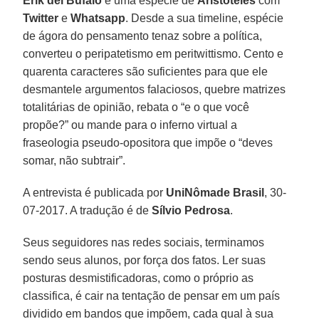
Erik del Búfalo
é uma espécie de
Aristóteles
com
Twitter
e
Whatsapp
. Desde a sua timeline, espécie
de ágora do pensamento tenaz sobre a política,
converteu o peripatetismo em peritwittismo. Cento e
quarenta caracteres são suficientes para que ele
desmantele argumentos falaciosos, quebre matrizes
totalitárias de opinião, rebata o “e o que você
propõe?” ou mande para o inferno virtual a
fraseologia pseudo-opositora que impõe o “deves
somar, não subtrair”.
A entrevista é publicada por
UniNômade Brasil
, 30-
07-2017. A tradução é de
Sílvio Pedrosa
.
Seus seguidores nas redes sociais, terminamos
sendo seus alunos, por força dos fatos. Ler suas
posturas desmistificadoras, como o próprio as
classifica, é cair na tentação de pensar em um país
dividido em bandos que impõem, cada qual à sua