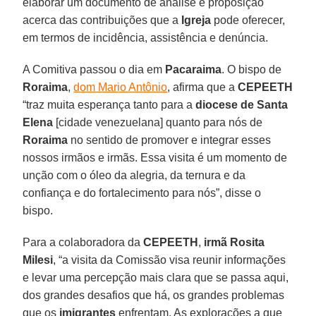
elaborar um documento de análise e proposição
acerca das contribuições que a
Igreja
pode oferecer,
em termos de incidência, assistência e denúncia.
A Comitiva passou o dia em
Pacaraima
. O bispo de
Roraima
,
dom Mario Antônio
, afirma que a
CEPEETH
“traz muita esperança tanto para a
diocese de Santa
Elena
[cidade venezuelana] quanto para nós de
Roraima
no sentido de promover e integrar esses
nossos irmãos e irmãs. Essa visita é um momento de
unção com o óleo da alegria, da ternura e da
confiança e do fortalecimento para nós”, disse o
bispo.
Para a colaboradora da
CEPEETH
,
irmã Rosita
Milesi
, “a visita da Comissão visa reunir informações
e levar uma percepção mais clara que se passa aqui,
dos grandes desafios que há, os grandes problemas
que os
imigrantes
enfrentam. As explorações a que