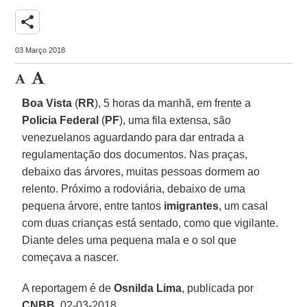
share
03 Março 2018
Boa Vista
(
RR
), 5 horas da manhã, em frente a
Policia Federal
(
PF
), uma fila extensa, são
venezuelanos aguardando para dar entrada a
regulamentação dos documentos. Nas praças,
debaixo das árvores, muitas pessoas dormem ao
relento. Próximo a rodoviária, debaixo de uma
pequena árvore, entre tantos
imigrantes
, um casal
com duas crianças está sentado, como que vigilante.
Diante deles uma pequena mala e o sol que
começava a nascer.
A reportagem é de
Osnilda Lima
, publicada por
CNBB
, 02-03-2018.