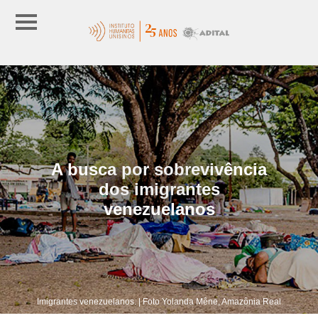
A busca por sobrevivência
dos imigrantes
venezuelanos
Imigrantes venezuelanos. | Foto Yolanda Mêne, Amazônia Real