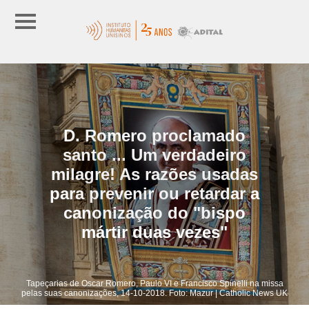
D. Romero proclamado
santo ... Um verdadeiro
milagre! As razões usadas
para prevenir ou retardar a
canonização do "bispo
mártir duas vezes"
Tapeçarias de Oscar Romero, Paulo VI e Francisco Spinelli na missa
pelas suas canonizações, 14-10-2018. Foto: Mazur | Catholic News UK