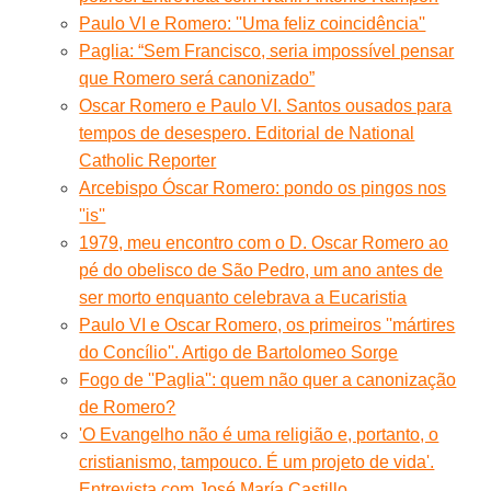
Paulo VI e Romero: ''Uma feliz coincidência''
Paglia: “Sem Francisco, seria impossível pensar
que Romero será canonizado”
Oscar Romero e Paulo VI. Santos ousados para
tempos de desespero. Editorial de National
Catholic Reporter
Arcebispo Óscar Romero: pondo os pingos nos
''is''
1979, meu encontro com o D. Oscar Romero ao
pé do obelisco de São Pedro, um ano antes de
ser morto enquanto celebrava a Eucaristia
Paulo VI e Oscar Romero, os primeiros ''mártires
do Concílio''. Artigo de Bartolomeo Sorge
Fogo de ''Paglia'': quem não quer a canonização
de Romero?
'O Evangelho não é uma religião e, portanto, o
cristianismo, tampouco. É um projeto de vida'.
Entrevista com José María Castillo