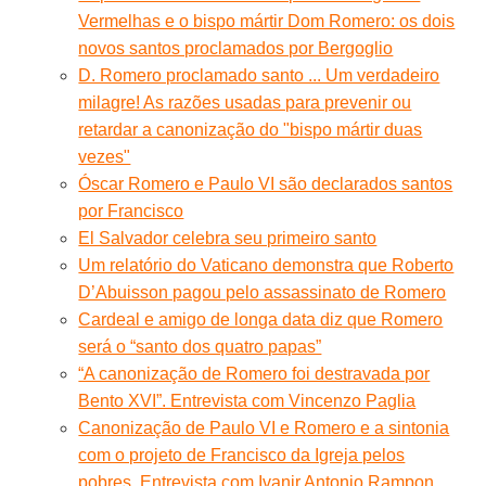
Vermelhas e o bispo mártir Dom Romero: os dois
novos santos proclamados por Bergoglio
D. Romero proclamado santo ... Um verdadeiro
milagre! As razões usadas para prevenir ou
retardar a canonização do "bispo mártir duas
vezes"
Óscar Romero e Paulo VI são declarados santos
por Francisco
El Salvador celebra seu primeiro santo
Um relatório do Vaticano demonstra que Roberto
D’Abuisson pagou pelo assassinato de Romero
Cardeal e amigo de longa data diz que Romero
será o “santo dos quatro papas”
“A canonização de Romero foi destravada por
Bento XVI”. Entrevista com Vincenzo Paglia
Canonização de Paulo VI e Romero e a sintonia
com o projeto de Francisco da Igreja pelos
pobres. Entrevista com Ivanir Antonio Rampon