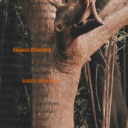
 desenterrar. O atormentado
ártires e já há vários na
por
Romero
, na noite do dia
osterior biógrafo e
a do beato –, é o primeiro.
cana José Simeón Cañas
eitor,
Ignacio Ellacuría
,
aro
,
Segundo Montes
,
ho
Joaquín López
, assim
e anos,
Celina Mariceth
luz é o de
quatro religiosas
rês meses antes que
rmã
Maura Clarke
, irmã
úmero grande de sacerdotes,
ero
. “Estamos estudando
ra que trabalhe nisso”,
sucessor do mártir que a