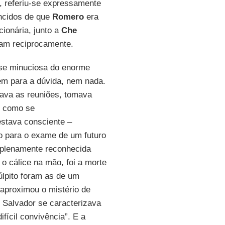
r, referiu-se expressamente
encidos de que
Romero
era
ionária, junto a
Che
vam reciprocamente.
ise minuciosa do enorme
em para a dúvida, nem nada.
ava as reuniões, tomava
, como se
estava consciente –
o para o exame de um futuro
oi plenamente reconhecida
 o cálice na mão, foi a morte
úlpito foram as de um
aproximou o mistério de
Salvador se caracterizava
fícil convivência”. E a