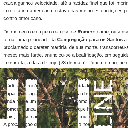
causa ganhou velocidade, até a rapidez final que foi impr
como latino-americano, estava nas melhores condições p
centro-americano.
Do momento em que o recurso de
Romero
começou a esc
tornar uma prioridade da
Congregação para os Santos
at
proclamado o caráter martirial de sua morte, transcorreu
meses mais tarde, anunciou-se a beatificação, em seguida,
celebrá-la, a data de hoje (23 de maio). Pouco tempo, be
sociedade e a
Igreja
salvadorenha, em sua totalidade, pu
do ocorrido. Será preciso mais tempo para que
Romero
se
mártir da concórdia e da paz, da unidade e da reconciliaç
Papa
; mas, agora, o tempo corre na direção correta, é u
ainda não é um santo americano, como gostaria sua hagiog
Romero
nunca recebeu a atenção que hoje lhe é concedid
mais, quase nada no Chile e muito pouco no Paraguai. Ent
A propagação de sua figura se apoia nos acentos deste pon