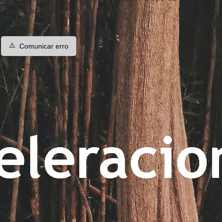
partir de hoje também é beato.
⚠️
Comunicar erro