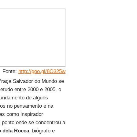
Fonte:
http://goo.gl/8O325w
 Praça Salvador do Mundo se
retudo entre 2000 e 2005, o
ofundamento de alguns
ros no pensamento e na
iras como inspirador
i o ponto onde se concentrou a
 dela Rocca
, biógrafo e