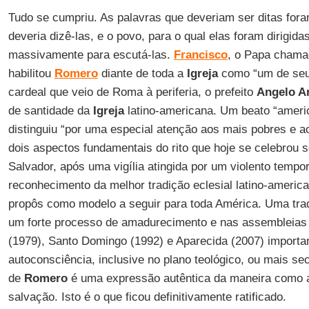
Tudo se cumpriu. As palavras que deveriam ser ditas for
deveria dizê-las, e o povo, para o qual elas foram dirigid
massivamente para escutá-las.
Francisco
, o Papa chama
habilitou
Romero
diante de toda a
Igreja
como “um de seus
cardeal que veio de Roma à periferia, o prefeito
Angelo A
de santidade da
Igreja
latino-americana. Um beato “americ
distinguiu “por uma especial atenção aos mais pobres e a
dois aspectos fundamentais do rito que hoje se celebrou s
Salvador, após uma vigília atingida por um violento temp
reconhecimento da melhor tradição eclesial latino-ameri
propôs como modelo a seguir para toda América. Uma tra
um forte processo de amadurecimento e nas assembleias 
(1979), Santo Domingo (1992) e Aparecida (2007) import
autoconsciência, inclusive no plano teológico, ou mais sec
de
Romero
é uma expressão autêntica da maneira como
salvação. Isto é o que ficou definitivamente ratificado.