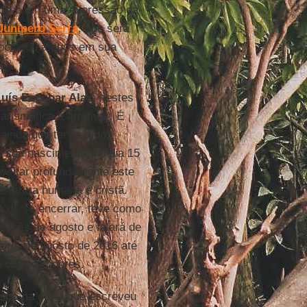
ndo-o em uma expressão da
Junípero Serra
, que será
cionou ambos em sua
.
Luís Escobar Alas
, nestes
ismática e atrativa”. É
ainda que tenha sido
e seu nascimento, no dia 15
veitar profundamente este
statura humana e cristã.
 de se encerrar, teve como
o mês de agosto e falará de
ceiro, de agosto de 2016 até
o com os pobres.
isco
na carta que escreveu