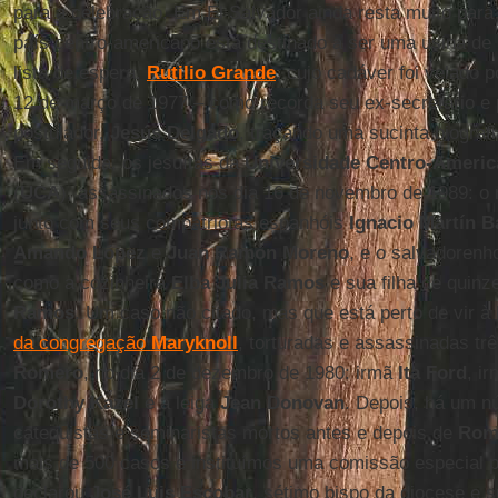
para a celebração. Em El Salvador ainda resta muito para
país centro-americano está destinado a ser uma usina de m
lista de espera.
Rutilio Grande
, cujo cadáver foi velado 
12 de março de 1977 – como recorda seu ex-secretário e p
postulador,
Jesús Delgado
, traçando uma sucinta biografi
Em seguida, os jesuítas da
Universidade Centro-Ameri
(
UCA
), assassinados nos dia 16 de novembro de 1989: o r
junto com seus compatriotas espanhóis
Ignacio Martín B
Amando López
e
Juan Ramón Moreno
, e o salvadoren
como a cozinheira
Elba Julia Ramos
e sua filha de quinz
Ramos
. Um caso não citado, mas que está perto de vir à 
da congregação
Maryknoll
, torturadas e assassinadas t
Romero
, no dia 2 de dezembro de 1980: irmã
Ita Ford
, i
Dorothy Kazel
e a leiga
Jean Donovan
. Depois, há um n
catequistas e seminaristas mortos antes e depois de
Rom
mais de 500 casos e instituímos uma comissão especial pa
declarou
José Luis Escobar
, sétimo bispo da diocese e 