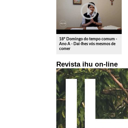
play_circle_outline
18º Domingo do tempo comum -
Ano A - Dai-lhes vós mesmos de
comer
Revista ihu on-line