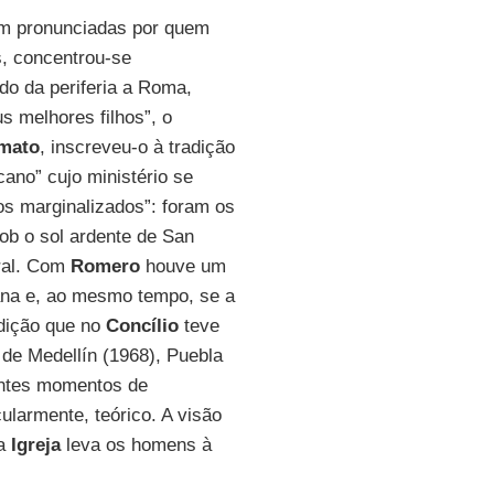
am pronunciadas por quem
as, concentrou-se
do da periferia a Roma,
 melhores filhos”, o
mato
, inscreveu-o à tradição
ano” cujo ministério se
os marginalizados”: foram os
ob o sol ardente de San
oral. Com
Romero
houve um
cana e, ao mesmo tempo, se a
dição que no
Concílio
teve
de Medellín (1968), Puebla
antes momentos de
ularmente, teórico. A visão
 a
Igreja
leva os homens à