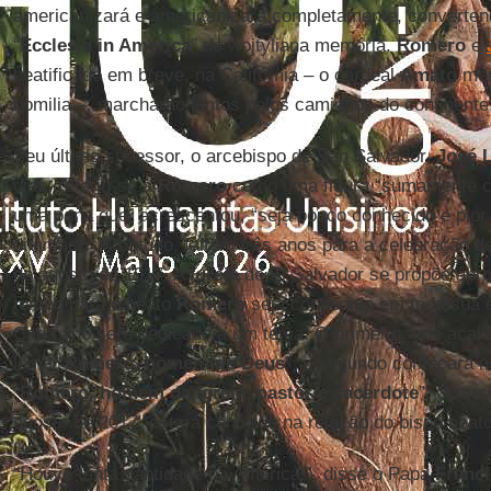
americanizará e americanizará completamente, converte
“
Ecclesia in America
” de wojtyliana memória.
Romero
e
beatificado em breve, na Califórnia – o cardeal
Amato
men
homilia –, marcharão juntos pelos caminhos do continente
Seu último sucessor, o arcebispo de San Salvador,
José 
dias, referiu-se a
Romero
como uma figura “sumamente car
uma pena que, acrescentou, “seja pouco conhecido e pior 
difamado”. Contudo, faltam três anos para a celebração d
de agosto de 1917. A
Igreja
de El Salvador se propõe apro
tempo para o beato
Romero
seja conhecido em toda sua e
Cada ano será dedicado a um tema. O primeiro, que acaba
lema “
Romero, homem de Deus
”; o segundo começará n
“
Romero, homem da Igreja, pastor e sacerdote
”. O ter
agosto de 2017, estará centrado na relação do bispo beat
“Houve tanta santidade na América!”, disse o Papa
Franc