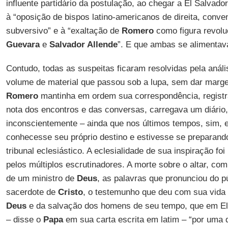
influente partidário da postulação, ao chegar a El Salvado
à “oposição de bispos latino-americanos de direita, conv
subversivo” e à “exaltação de
Romero
como figura revoluc
Guevara
e
Salvador Allende
”. E que ambas se alimenta
Contudo, todas as suspeitas ficaram resolvidas pela anál
volume de material que passou sob a lupa, sem dar marg
Romero
mantinha em ordem sua correspondência, registr
nota dos encontros e das conversas, carregava um diário
inconscientemente – ainda que nos últimos tempos, sim, 
conhecesse seu próprio destino e estivesse se preparand
tribunal eclesiástico. A eclesialidade de sua inspiração f
pelos múltiplos escrutinadores. A morte sobre o altar, com
de um ministro de
Deus
, as palavras que pronunciou do p
sacerdote de
Cristo
, o testemunho que deu com sua vida 
Deus
e da salvação dos homens de seu tempo, que em El 
– disse o
Papa
em sua carta escrita em latim – “por uma di