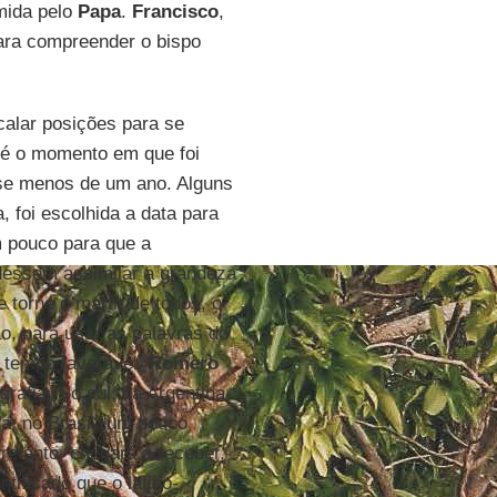
imida pelo
Papa
.
Francisco
,
ara compreender o bispo
alar posições para se
é o momento em que foi
-se menos de um ano. Alguns
 foi escolhida a data para
m pouco para que a
dessem assimilar a grandeza
 torne o mártir de todos, o
ão, para usar as palavras do
m tempo favorável.
Romero
rafia. No sul, na Argentina,
a; no Brasil, um pouco
retanto, chegará a receber.
tificado que o latino-