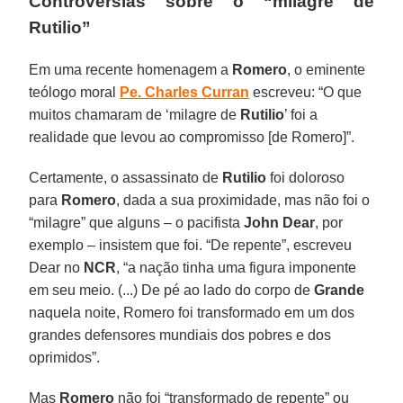
Controvérsias sobre o “milagre de
Rutilio”
Em uma recente homenagem a
Romero
, o eminente
teólogo moral
Pe. Charles Curran
escreveu: “O que
muitos chamaram de ‘milagre de
Rutilio
’ foi a
realidade que levou ao compromisso [de Romero]”.
Certamente, o assassinato de
Rutilio
foi doloroso
para
Romero
, dada a sua proximidade, mas não foi o
“milagre” que alguns – o pacifista
John Dear
, por
exemplo – insistem que foi. “De repente”, escreveu
Dear no
NCR
, “a nação tinha uma figura imponente
em seu meio. (...) De pé ao lado do corpo de
Grande
naquela noite, Romero foi transformado em um dos
grandes defensores mundiais dos pobres e dos
oprimidos”.
Mas
Romero
não foi “transformado de repente” ou