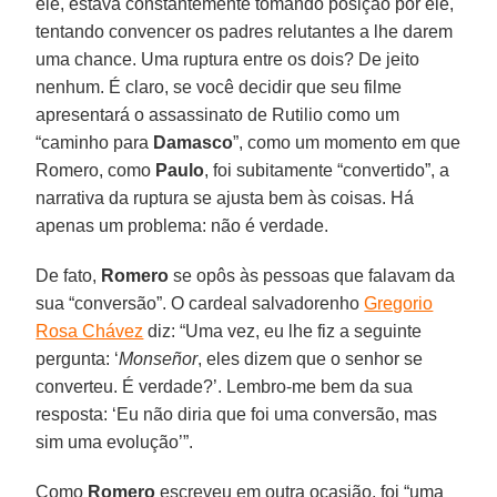
ele, estava constantemente tomando posição por ele,
tentando convencer os padres relutantes a lhe darem
uma chance. Uma ruptura entre os dois? De jeito
nenhum. É claro, se você decidir que seu filme
apresentará o assassinato de Rutilio como um
“caminho para
Damasco
”, como um momento em que
Romero, como
Paulo
, foi subitamente “convertido”, a
narrativa da ruptura se ajusta bem às coisas. Há
apenas um problema: não é verdade.
De fato,
Romero
se opôs às pessoas que falavam da
sua “conversão”. O cardeal salvadorenho
Gregorio
Rosa Chávez
diz: “Uma vez, eu lhe fiz a seguinte
pergunta: ‘
Monseñor
, eles dizem que o senhor se
converteu. É verdade?’. Lembro-me bem da sua
resposta: ‘Eu não diria que foi uma conversão, mas
sim uma evolução’”.
Como
Romero
escreveu em outra ocasião, foi “uma