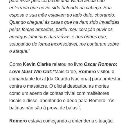
para rezar pelo corpo de uma vítima ainda não
enterrada que havia sido baleada na cabeça. Sua
esposa e sua mãe estavam ao lado dele, chorando.
Quando cheguei às casas que haviam sido invadidas
pelas forças armadas, partiu meu coração ouvir os
amargos lamentos das viúvas e dos órfãos que,
soluçando de forma inconsolável, me contaram sobre
o ataque.”
Como
Kevin Clarke
relatou no livro
Oscar Romero:
Love Must Win Out
: “Mais tarde,
Romero
visitou o
comandante local [da Guarda Nacional] para protestar
contra o massacre. O oficial descartou as mortes
como um acerto de contas trivial com malfeitores
locais e disse, apontando o dedo para Romero: ‘As
batinas não são à prova de balas’”.
Romero
estava começando a entender a situação.