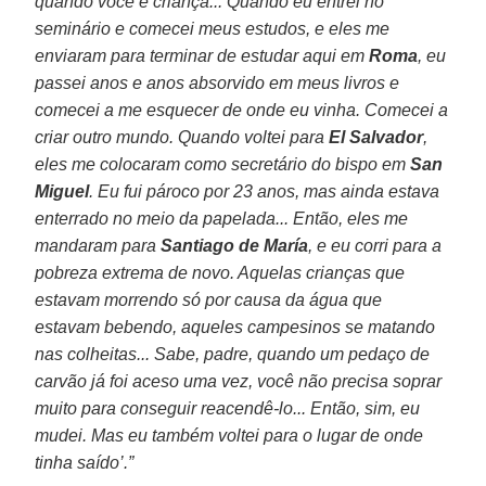
quando você é criança... Quando eu entrei no
seminário e comecei meus estudos, e eles me
enviaram para terminar de estudar aqui em
Roma
, eu
passei anos e anos absorvido em meus livros e
comecei a me esquecer de onde eu vinha. Comecei a
criar outro mundo. Quando voltei para
El Salvador
,
eles me colocaram como secretário do bispo em
San
Miguel
. Eu fui pároco por 23 anos, mas ainda estava
enterrado no meio da papelada... Então, eles me
mandaram para
Santiago de María
, e eu corri para a
pobreza extrema de novo. Aquelas crianças que
estavam morrendo só por causa da água que
estavam bebendo, aqueles campesinos se matando
nas colheitas... Sabe, padre, quando um pedaço de
carvão já foi aceso uma vez, você não precisa soprar
muito para conseguir reacendê-lo... Então, sim, eu
mudei. Mas eu também voltei para o lugar de onde
tinha saído’.”