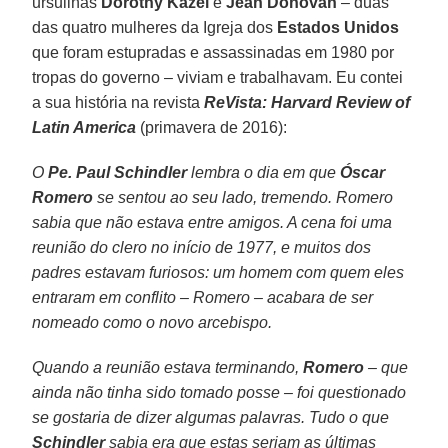
ursulinas
Dorothy Kazel
e
Jean Donovan
– duas
das quatro mulheres da Igreja dos
Estados Unidos
que foram estupradas e assassinadas em 1980 por
tropas do governo – viviam e trabalhavam. Eu contei
a sua história na revista
ReVista: Harvard Review of
Latin America
(primavera de 2016):
O
Pe. Paul Schindler
lembra o dia em que
Óscar
Romero
se sentou ao seu lado, tremendo. Romero
sabia que não estava entre amigos. A cena foi uma
reunião do clero no início de 1977, e muitos dos
padres estavam furiosos: um homem com quem eles
entraram em conflito – Romero – acabara de ser
nomeado como o novo arcebispo.
Quando a reunião estava terminando,
Romero
– que
ainda não tinha sido tomado posse – foi questionado
se gostaria de dizer algumas palavras. Tudo o que
Schindler
sabia era que estas seriam as últimas