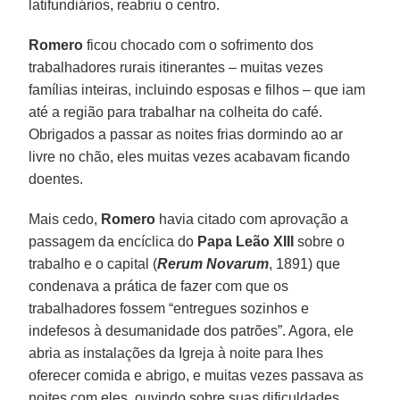
latifundiários, reabriu o centro.
Romero
ficou chocado com o sofrimento dos
trabalhadores rurais itinerantes – muitas vezes
famílias inteiras, incluindo esposas e filhos – que iam
até a região para trabalhar na colheita do café.
Obrigados a passar as noites frias dormindo ao ar
livre no chão, eles muitas vezes acabavam ficando
doentes.
Mais cedo,
Romero
havia citado com aprovação a
passagem da encíclica do
Papa Leão XIII
sobre o
trabalho e o capital (
Rerum Novarum
, 1891) que
condenava a prática de fazer com que os
trabalhadores fossem “entregues sozinhos e
indefesos à desumanidade dos patrões”. Agora, ele
abria as instalações da Igreja à noite para lhes
oferecer comida e abrigo, e muitas vezes passava as
noites com eles, ouvindo sobre suas dificuldades.