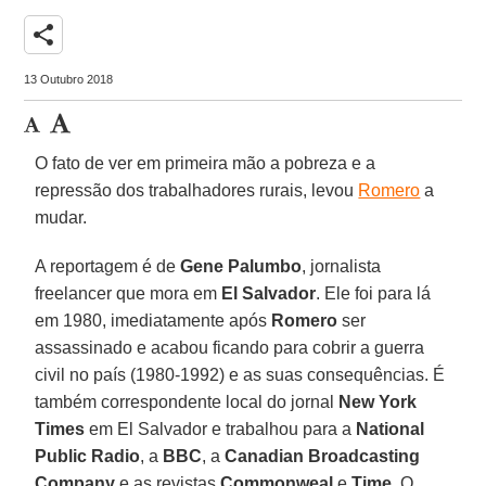
share
13 Outubro 2018
O fato de ver em primeira mão a pobreza e a
repressão dos trabalhadores rurais, levou
Romero
a
mudar.
A reportagem é de
Gene Palumbo
, jornalista
freelancer que mora em
El Salvador
. Ele foi para lá
em 1980, imediatamente após
Romero
ser
assassinado e acabou ficando para cobrir a guerra
civil no país (1980-1992) e as suas consequências. É
também correspondente local do jornal
New York
Times
em El Salvador e trabalhou para a
National
Public Radio
, a
BBC
, a
Canadian Broadcasting
Company
e as revistas
Commonweal
e
Time
. O