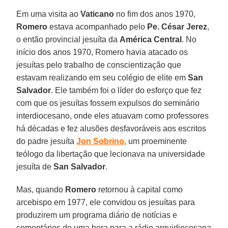
Em uma visita ao
Vaticano
no fim dos anos 1970,
Romero
estava acompanhado pelo
Pe. César Jerez
,
o então provincial jesuíta da
América Central
. No
início dos anos 1970, Romero havia atacado os
jesuítas pelo trabalho de conscientização que
estavam realizando em seu colégio de elite em
San
Salvador
. Ele também foi o líder do esforço que fez
com que os jesuítas fossem expulsos do seminário
interdiocesano, onde eles atuavam como professores
há décadas e fez alusões desfavoráveis aos escritos
do padre jesuíta
Jon Sobrino
, um proeminente
teólogo da libertação que lecionava na universidade
jesuíta de
San Salvador
.
Mas, quando
Romero
retornou à capital como
arcebispo em 1977, ele convidou os jesuítas para
produzirem um programa diário de notícias e
comentários de uma hora para a rádio arquidiocesana