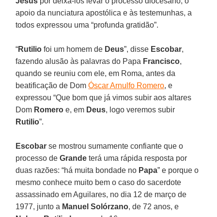
Jesus
por deixá-los levar o processo diocesano, o
apoio da nunciatura apostólica e às testemunhas, a
todos expressou uma “profunda gratidão”.
“
Rutilio
foi um homem de
Deus
”, disse
Escobar
,
fazendo alusão às palavras do Papa
Francisco
,
quando se reuniu com ele, em Roma, antes da
beatificação de Dom
Óscar Arnulfo Romero
, e
expressou “Que bom que já vimos subir aos altares
Dom
Romero
e, em
Deus
, logo veremos subir
Rutilio
”.
Escobar
se mostrou sumamente confiante que o
processo de
Grande
terá uma rápida resposta por
duas razões: “há muita bondade no
Papa
” e porque o
mesmo conhece muito bem o caso do sacerdote
assassinado em Aguilares, no dia 12 de março de
1977, junto a
Manuel Solórzano
, de 72 anos, e