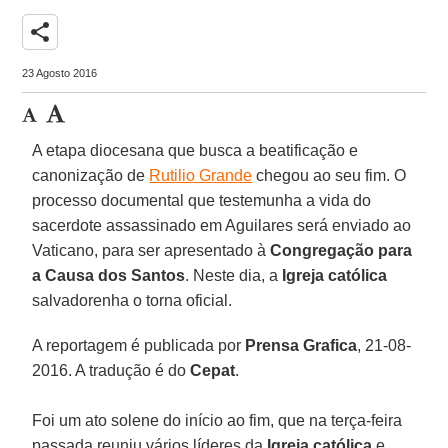
share
23 Agosto 2016
A etapa diocesana que busca a beatificação e
canonização de
Rutilio Grande
chegou ao seu fim. O
processo documental que testemunha a vida do
sacerdote assassinado em Aguilares será enviado ao
Vaticano, para ser apresentado à
Congregação para
a Causa dos Santos
. Neste dia, a
Igreja católica
salvadorenha o torna oficial.
A reportagem é publicada por
Prensa Grafica
, 21-08-
2016. A tradução é do
Cepat
.
Foi um ato solene do início ao fim, que na terça-feira
passada reuniu vários líderes da
Igreja católica
e