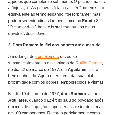
aqueles que cometem o sofrimento. O pecado maior é
a “injustiça”. As palavras “clama ao céu” podem ser o
equivalente ao termo espanhol “desorbitante”, mas
podem ser entendidas também como no
Êxodo
3, 9:
“O clamor dos filhos de
Israel
chegou aos meus
ouvidos”, disse Javé.
2. Dom Romero foi fiel aos pobres até o martírio
A mudança de
dom Romero
deveu-se
substancialmente ao assassinato de
Rutilio Grande
,
no dia 12 de março de 1977, em
Aguilares
. Ele é
bem conhecido. Agora quero recordar sua total
proximidade com os pobres, empobrecidos e vítimas.
No dia 19 de junho de 1977,
dom Romero
voltou a
Aguilares
, quando o Exército saiu do povoado após
um mês de ocupação e após ter assassinado cerca
de 100 camponeses. Recordo perfeitamente como