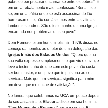
pobres e por procurar encarnar-se entre os pobres”. E
em um arrebatamento maior confessou: “Seria triste
se, em uma pátria onde se está assassinando tão
horrorosamente, não contássemos entre as vítimas
também os padres. São o testemunho de uma Igreja
encarnada nos problemas de seu povo”.
Dom Romero foi um homem feliz. Em 1979, disse, no
começo da homilia, ao diretor de uma delegação das
Igrejas Irmãs dos Estados Unidos
: “Quero que na
sua volta expresse simplesmente o que viu e ouviu, e
leve o testemunho de que com este povo não custa
ser bom pastor; é um povo que impulsiona ao seu
serviço... Mais que um serviço... significa para mim
um dever que me enche de satisfação”.
No funeral que celebramos na
UCA
um pouco depois
do seu assassinato,
Ellacuría
disse em sua homilia:
“Com
Monsenhor Romero
Deus passou por
El