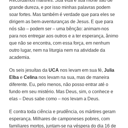
Recordamos mártires. Sua vida e sua morte são de
grande dureza, e por isso minhas palavras podem
soar fortes. Mas também é verdade que para eles se
dirigem as bem-aventuranças de Jesus. E que para
nós são – podem ser – uma bênção: animam-nos
para nos entregar aos outros e a ter esperança, ânimo
que não se encontra, com essa força, em nenhum
outro lugar, nem na liturgia nem na atividade da
academia.
Os seis jesuítas da
UCA
nos levam em sua fé,
Julia
Elba
e
Celina
nos levam na sua, mas de maneira
diferente. Eu, pelo menos, não posso entrar até o
fundo em seu mistério. Mas Deus, sim, o conhece e
elas – Deus sabe como – nos levam a Deus.
E contra toda ciência e prudência, os mártires geram
esperança. Milhares de camponeses pobres, com
familiares mortos, juntam-se na véspera do dia 16 de