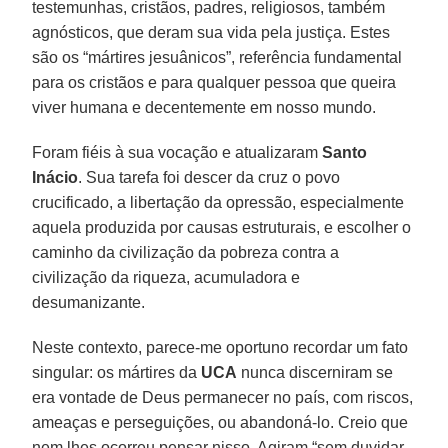
testemunhas, cristãos, padres, religiosos, também
agnósticos, que deram sua vida pela justiça. Estes
são os “mártires jesuânicos”, referência fundamental
para os cristãos e para qualquer pessoa que queira
viver humana e decentemente em nosso mundo.
Foram fiéis à sua vocação e atualizaram
Santo
Inácio
. Sua tarefa foi descer da cruz o povo
crucificado, a libertação da opressão, especialmente
aquela produzida por causas estruturais, e escolher o
caminho da civilização da pobreza contra a
civilização da riqueza, acumuladora e
desumanizante.
Neste contexto, parece-me oportuno recordar um fato
singular: os mártires da
UCA
nunca discerniram se
era vontade de Deus permanecer no país, com riscos,
ameaças e perseguições, ou abandoná-lo. Creio que
nem lhes ocorreu pensar nisso. Agiram “sem duvidar