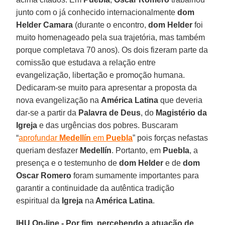
junto com o já conhecido internacionalmente
dom
Helder Camara
(durante o encontro,
dom Helder
foi
muito homenageado pela sua trajetória, mas também
porque completava 70 anos). Os dois fizeram parte da
comissão que estudava a relação entre
evangelização, libertação e promoção humana.
Dedicaram-se muito para apresentar a proposta da
nova evangelização na
América Latina
que deveria
dar-se a partir da
Palavra de Deus
, do
Magistério da
Igreja
e das urgências dos pobres. Buscaram
“
aprofundar
Medellín
em
Puebla
” pois forças nefastas
queriam desfazer
Medellín
. Portanto, em
Puebla
, a
presença e o testemunho de
dom Helder
e de
dom
Oscar Romero
foram sumamente importantes para
garantir a continuidade da autêntica tradição
espiritual da
Igreja
na
América Latina
.
IHU On-line - Por fim, percebendo a atuação de