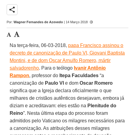
share
Por:
Wagner Fernandes de Azevedo
| 14 Março 2018
Na terça-feira, 06-03-2018,
papa Francisco assinou o
decreto de canonização de Paulo VI, Giovani Baptista
Montini, e de dom Oscar Arnulfo Romero, mártir
salvadorenho
. Para o teólogo
Ivanir Antônio
Rampon
, professor do
Itepa Faculdades
“a
canonização de
Paulo VI
e dom
Oscar Romero
significa que a Igreja declara oficialmente o que
milhares de cristãos autênticos desejavam, embora já
diziam e acreditavam: eles estão na
Plenitude do
Reino
”. Nesta última etapa do processo foram
admitidos pelo Vaticano os milagres necessários para
a canonização. As atribuições desses milagres