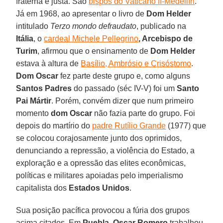
fraterna e justa. São
bispos do Vaticano II-Medellín
.
Já em 1968, ao apresentar o livro de
Dom Helder
intitulado
Terzo mondo defraudato
, publicado na
Itália
, o
cardeal Michele Pellegrino
, Arcebispo de
Turim
, afirmou que o ensinamento de
Dom Helder
estava à altura de
Basílio, Ambrósio e Crisóstomo
.
Dom Oscar
fez parte deste grupo e, como alguns
Santos Padres
do passado (séc IV-V) foi um
Santo
Pai Mártir
. Porém, convém dizer que num primeiro
momento
dom Oscar
não fazia parte do grupo. Foi
depois do martírio do
padre Rutílio Grande
(1977) que
se colocou corajosamente junto dos oprimidos,
denunciando a repressão, a violência do Estado, a
exploração e a opressão das elites econômicas,
políticas e militares apoiadas pelo imperialismo
capitalista dos
Estados Unidos
.
Sua posição pacífica provocou a fúria dos grupos
acima citados. Em
Puebla
,
Oscar Romero
trabalhou