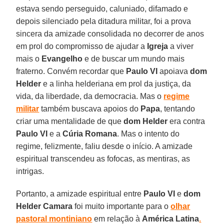
estava sendo perseguido, caluniado, difamado e
depois silenciado pela ditadura militar, foi a prova
sincera da amizade consolidada no decorrer de anos
em prol do compromisso de ajudar a
Igreja
a viver
mais o
Evangelho
e de buscar um mundo mais
fraterno. Convém recordar que
Paulo VI
apoiava
d
om
Helder
e a linha helderiana em prol da justiça, da
vida, da liberdade, da democracia. Mas o
regime
militar
também buscava apoios do
Papa
, tentando
criar uma mentalidade de que
d
om Helder
era contra
Paulo VI
e a
Cúria Romana
. Mas o intento do
regime, felizmente, faliu desde o início. A amizade
espiritual transcendeu as fofocas, as mentiras, as
intrigas.
Portanto, a amizade espiritual entre
Paulo VI
e
dom
Helder Camara
foi muito importante para o
olhar
pastoral montiniano
em relação à
América Latina
.