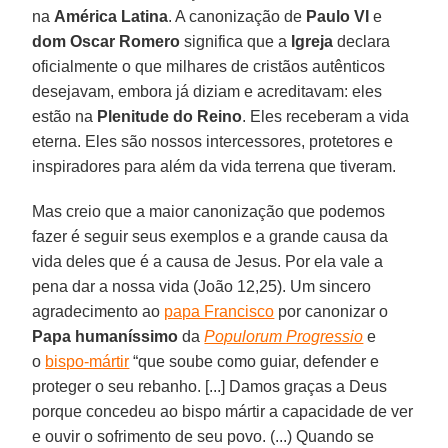
na
América Latina
. A canonização de
Paulo VI
e
dom Oscar Romero
significa que a
Igreja
declara
oficialmente o que milhares de cristãos autênticos
desejavam, embora já diziam e acreditavam: eles
estão na
Plenitude do Reino
. Eles receberam a vida
eterna. Eles são nossos intercessores, protetores e
inspiradores para além da vida terrena que tiveram.
Mas creio que a maior canonização que podemos
fazer é seguir seus exemplos e a grande causa da
vida deles que é a causa de Jesus. Por ela vale a
pena dar a nossa vida (João 12,25). Um sincero
agradecimento ao
papa Francisco
por canonizar o
Papa humaníssimo
da
Populorum Progressio
e
o
bispo-mártir
“que soube como guiar, defender e
proteger o seu rebanho. [...] Damos graças a Deus
porque concedeu ao bispo mártir a capacidade de ver
e ouvir o sofrimento de seu povo. (...) Quando se