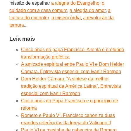
missão de espalhar
a alegria do Evangelho
,
o
cuidado com a casa comum
,
a alegria do amor
,
a
cultura do encontro
,
a misericórdia
,
a revolução da
ternura
...
Leia mais
Cinco anos do papa Francisco. A lenta e profunda
transformação profética
A amizade espiritual entre Paulo VI e Dom Helder
Camara. Entrevista especial com Ivanir Rampon
Dom Helder Câmara: “A síntese da melhor
tradição espiritual da América Latina”. Entrevista
especial com Ivanir Rampon
Cinco anos do Papa Francisco e o princípio de
reforma
Romero e Paulo VI. Francisco canoniza duas
grandes referências da Igreja do Vaticano II
Paulo VI na mesinha de cabeceira de Romero