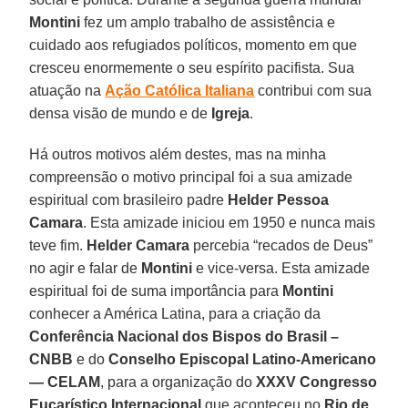
Montini
fez um amplo trabalho de assistência e
cuidado aos refugiados políticos, momento em que
cresceu enormemente o seu espírito pacifista. Sua
atuação na
Ação Católica Italiana
contribui com sua
densa visão de mundo e de
Igreja
.
Há outros motivos além destes, mas na minha
compreensão o motivo principal foi a sua amizade
espiritual com brasileiro padre
Helder Pessoa
Camara
. Esta amizade iniciou em 1950 e nunca mais
teve fim.
Helder Camara
percebia “recados de Deus”
no agir e falar de
Montini
e vice-versa. Esta amizade
espiritual foi de suma importância para
Montini
conhecer a América Latina, para a criação da
Conferência Nacional dos Bispos do Brasil –
CNBB
e do
Conselho Episcopal Latino-Americano
— CELAM
, para a organização do
XXXV Congresso
Eucarístico Internacional
que aconteceu no
Rio de