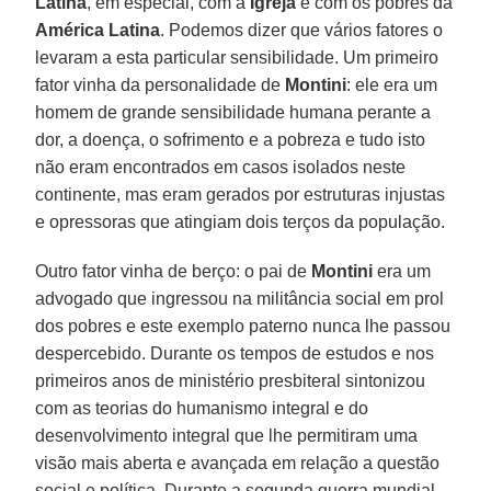
Latina
, em especial, com a
Igreja
e com os pobres da
América Latina
. Podemos dizer que vários fatores o
levaram a esta particular sensibilidade. Um primeiro
fator vinha da personalidade de
Montini
: ele era um
homem de grande sensibilidade humana perante a
dor, a doença, o sofrimento e a pobreza e tudo isto
não eram encontrados em casos isolados neste
continente, mas eram gerados por estruturas injustas
e opressoras que atingiam dois terços da população.
Outro fator vinha de berço: o pai de
Montini
era um
advogado que ingressou na militância social em prol
dos pobres e este exemplo paterno nunca lhe passou
despercebido. Durante os tempos de estudos e nos
primeiros anos de ministério presbiteral sintonizou
com as teorias do humanismo integral e do
desenvolvimento integral que lhe permitiram uma
visão mais aberta e avançada em relação a questão
social e política. Durante a segunda guerra mundial