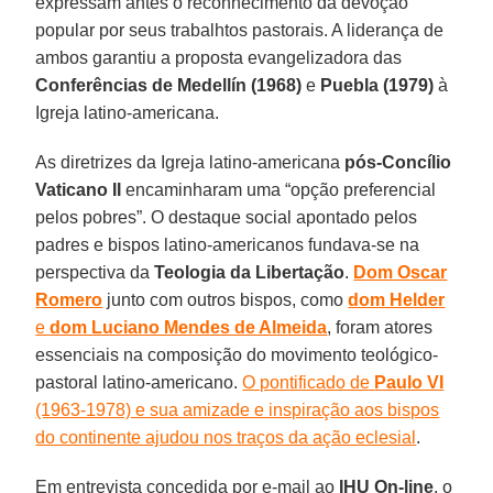
expressam antes o reconhecimento da devoção
popular por seus trabalhtos pastorais. A liderança de
ambos garantiu a proposta evangelizadora das
Conferências de Medellín (1968)
e
Puebla (1979)
à
Igreja latino-americana.
As diretrizes da Igreja latino-americana
pós-Concílio
Vaticano II
encaminharam uma “opção preferencial
pelos pobres”. O destaque social apontado pelos
padres e bispos latino-americanos fundava-se na
perspectiva da
Teologia da Libertação
.
Dom Oscar
Romero
junto com outros bispos, como
dom Helder
e
dom Luciano Mendes de Almeida
, foram atores
essenciais na composição do movimento teológico-
pastoral latino-americano.
O pontificado de
Paulo VI
(1963-1978) e sua amizade e inspiração aos bispos
do continente ajudou nos traços da ação eclesial
.
Em entrevista concedida por e-mail ao
IHU On-line
, o