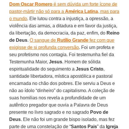
Dom Oscar Romero
é sem dúvida um forte ícone de
pastor-mártir não só para a
América Latina
, mas para
o mundo
. Ele lutou contra a injustiça, a opressão, a
violência das armas, a ditadura e em favor da justiça,
da libertação, da democracia, da paz, enfim, do
Reino
de Deus
.
O sangue de
Rutílio Grande
fez com que
exigisse de si profunda conversão
. Foi um profeta e
seu profetismo nos contagia. Foi testemunha fiel da
Testemunha Maior,
Jesus
. Homem de sólida
espiritualidade do seguimento a
Jesus Cristo
,
santidade libertadora, mística apostólica e pastoral
encarnada no chão dos pobres. Ele serviu a Deus e
não ao ídolo “dinheiro” do capitalismo. A coleção de
suas homilias nos revela a profundidade de um
autêntico pregador que ouvia a Palavra de Deus
presente no livro sagrado e no sagrado
Povo de
Deus
. Ele não foi um grande bispo isolado, mas fez
parte de uma constelação de “
Santos Pais
” da
Igreja