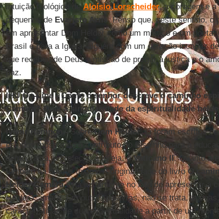
intuição teológica de
Aloísio Lorscheider
, a coragem e a 
pequenos de
Evaristo Arns
. Penso que, neste sentido, o p
em apresentar Dom Helder como um místico e um poeta,
Brasil e para a Igreja, alguém com um coração incapaz de
que recebeu de Deus a missão de pregar a justiça e o a
paz.
IHU On-Line - Como o senhor descreve o caminho espir
Camara? Qual
a singularidade da espiritualidade held
Ivanir Rampon -
Sobre
Dom Helder
, já foram escritos ce
estudos mostrando o contributo do Bispinho para a educaçã
democracia, a profecia, a Igreja, o
Vaticano II
. Quanto à e
também há ótimos textos. A originalidade do livro
O camin
Helder Camara
está justamente no fato de apresentar a c
Helder Camara. Em outras palavras, não se trata, apenas
características de sua espiritualidade a partir de um mom