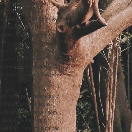
es, as novidades, as
lhações”, os “novos
b a orientação do Espírito
textos e relatos do
o Dom Helder aplicou a sua
rdotal, servindo a Igreja, a
 ele cultivou esta “força”,
nhar com
Dom Helder
,
, como ele viveu unido “à
to” no decorrer do processo
irculares, nos mostra que a
mentais para que
Dom
al da América Latina”: sem
s do Rio de Janeiro, o
o Mundo, o apóstolo da não