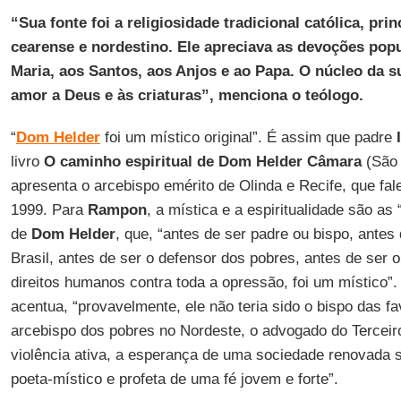
“Sua fonte foi a religiosidade tradicional católica, pr
cearense e nordestino. Ele apreciava as devoções popul
Maria, aos Santos, aos Anjos e ao Papa. O núcleo da su
amor a Deus e às criaturas”, menciona o teólogo.
“
Dom Helder
foi um místico original”. É assim que padre
livro
O caminho espiritual de
Dom Helder
Câmara
(São 
apresenta o arcebispo emérito de Olinda e Recife, que fa
1999. Para
Rampon
, a mística e a espiritualidade são as
de
Dom Helder
, que, “antes de ser padre ou bispo, antes 
Brasil, antes de ser o defensor dos pobres, antes de ser o
direitos humanos contra toda a opressão, foi um místico”.
acentua, “provavelmente, ele não teria sido o bispo das fa
arcebispo dos pobres no Nordeste, o advogado do Terceir
violência ativa, a esperança de uma sociedade renovada s
poeta-místico e profeta de uma fé jovem e forte”.