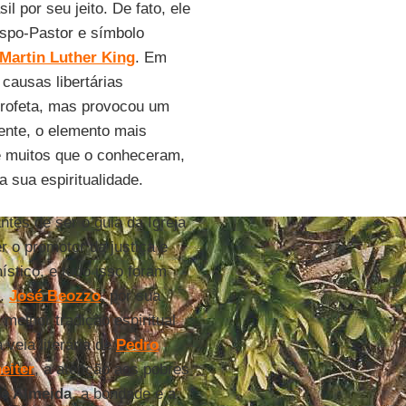
l por seu jeito. De fato, ele
ispo-Pastor e símbolo
Martin Luther King
. Em
 causas libertárias
profeta, mas provocou um
mente, o elemento mais
e muitos que o conheceram,
a sua espiritualidade.
ntes de ser o guia da Igreja
r o promotor da justiça e
ístico, e tudo isso foram
a.
José Beozzo
, por sua
elhor tradição espiritual
 veia literária de
Pedro
eiter
, a atenção aos pobres
e Almeida
, a bondade e a