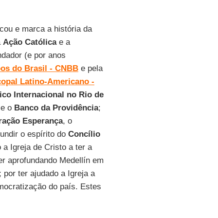
ou e marca a história da
a
Ação Católica
e a
undador (e por anos
pos do Brasil - CNBB
e pela
opal Latino-Americano -
co Internacional no Rio de
e o
Banco da Providência
;
ração Esperança
, o
fundir o espírito do
Concílio
 a Igreja de Cristo a ter a
ter aprofundando Medellín em
por ter ajudado a Igreja a
mocratização do país. Estes