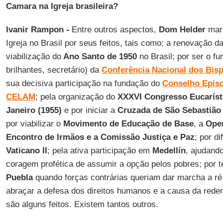
Camara na
Igreja brasileira?
Ivanir Rampon -
Entre outros aspectos,
Dom Helder
marc
Igreja no Brasil por seus feitos, tais como: a renovação d
viabilização do
Ano Santo de 1950
no Brasil; por ser o f
brilhantes, secretário) da
Conferência Nacional dos Bis
sua decisiva participação na fundação do
Conselho Episc
CELAM
; pela organização do
XXXVI Congresso Eucarísti
Janeiro (1955)
e por iniciar a
Cruzada de São Sebastião
por viabilizar o
Movimento de Educação de Base
, a
Ope
Encontro de Irmãos e a Comissão Justiça e Paz
; por di
Vaticano II
; pela ativa participação em
Medellín
, ajudando
coragem profética de assumir a opção pelos pobres; por 
Puebla
quando forças contrárias queriam dar marcha a ré; 
abraçar a defesa dos direitos humanos e a causa da rede
são alguns feitos. Existem tantos outros.