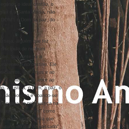
egundo o ideal cristão, o
gília e a Santa Missa, não
“o DOM”: o Dom da paz, do
ou seja, alguém que fez
 discípulo de nenhum
cos. Sua fonte foi a
 cearense e nordestino. Ele
os Santos, aos Anjos e ao
e às criaturas. O amor ao
o, a justiça, o bem, a paz, o
e não violento e doando-se
entregava-se pela justiça na
ava as “humilhações” como
 e santidade. Sentia que
 futuro, do que do passado”.