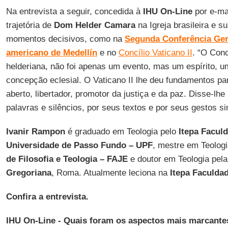
Na entrevista a seguir, concedida à
IHU On-Line
por e-ma
trajetória de
Dom Helder
Camara
na Igreja brasileira e s
momentos decisivos, como na
Segunda Conferência Ger
americano de Medellín
e no
Concílio Vaticano II
. “O Conc
helderiana, não foi apenas um evento, mas um espírito, 
concepção eclesial. O Vaticano II lhe deu fundamentos pa
aberto, libertador, promotor da justiça e da paz. Disse-lh
palavras e silêncios, por seus textos e por seus gestos si
Ivanir Rampon
é graduado em Teologia pelo
Itepa Facul
Universidade de Passo Fundo – UPF
, mestre em Teolog
de Filosofia e Teologia – FAJE
e doutor em Teologia pel
Gregoriana
, Roma. Atualmente leciona na
Itepa Faculda
Confira a entrevista.
IHU On-Line - Quais foram os aspectos mais marcantes 