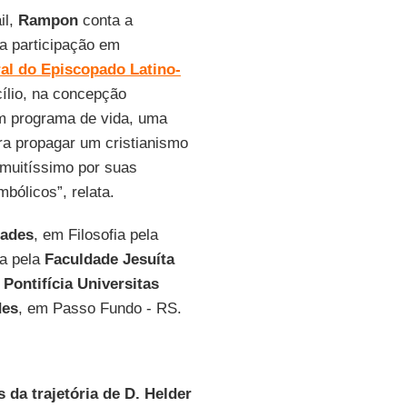
il,
Rampon
conta a
ua participação em
al do Episcopado Latino-
ílio, na concepção
um programa de vida, uma
ra propagar um cristianismo
e muitíssimo por suas
mbólicos”, relata.
dades
, em Filosofia pela
ia pela
Faculdade Jesuíta
a
Pontifícia Universitas
des
, em Passo Fundo - RS.
da trajetória de D. Helder