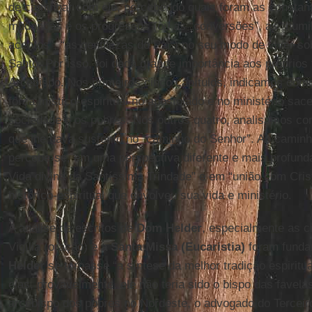
de caminhar com ele, percebendo quais foram as constant
mudanças e os progressos (ou as “conversões”, as “humi
acentos”, “as gentilezas do Pai”) no seu modo de viver so
Santo. Por isso, foi dada grande importância aos próprios 
Arcebispo. Nos primeiros cinco capítulos, indicamos com
força místico-espiritual no apostolado e no ministério sace
sociedade e os pobres. Nos outros quatro, analisamos como
que lhe dava sustento no “caminho do Senhor”. Ao cami
percebe-se, em uma perspectiva diferente e mais profunda
Vida divina da Santíssima Trindade” e em “união com Cris
histórico-espiritual que envolveu sua vida e ministério.
A análise de escritos de
Dom Helder
, especialmente as c
Vigília (oração) e a
Santa Missa (Eucaristia)
foram funda
Helder
se tornasse “a síntese da melhor tradição espiritu
elas, provavelmente, ele não teria sido o bispo das favela
arcebispo dos pobres no Nordeste, o advogado do Terceir