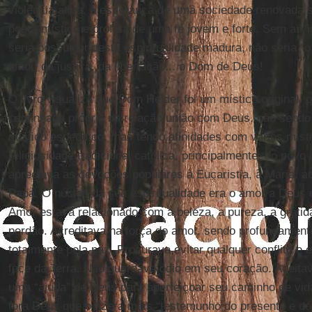
violência ativa, a esperança de uma sociedade renovada s
poeta-místico e profeta de uma fé jovem e forte. Sem a Vi
seria possuidor desta espiritualidade madura, não seria 
amor, da justiça, da libertação... o Dom de Deus!
O livro visualiza que Dom Helder foi um místico original, 
caminhada própria na relação/união com Deus, não sendo
místico específico, mas tendo afinidades com vários místi
religiosidade tradicional católica, principalmente, do povo
apreciava as devoções populares à Eucaristia, à Maria, a
Papa. O núcleo da sua espiritualidade era o amor a Deus 
Amor estava relacionado com a beleza, a pureza, a gratidã
perdão. Acreditava na força do amor, sendo profundament
totalmente pela paz. Procurava evitar qualquer conflito e 
face da Terra. Não guardava ódio em seu coração. Aceit
uma “ajuda” de Deus para aperfeiçoar seu caminho de vida
fora Deus que o fizera mais “testemunho do presente e do