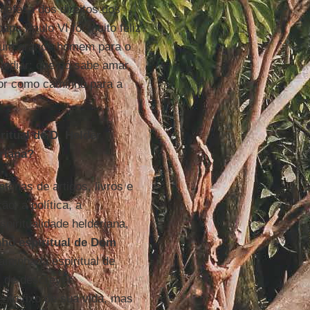
defesa dos direitos dos
apa Paulo VI foi muito feliz
 um grande homem para o
 odiar: que só sabe amar,
mor como caminho para a
itual de D. Helder
eriana?
ntenas de artigos, livros e
o, a política, a
spiritualidade helderiana,
ho espiritual de Dom
aminhada espiritual de
, de descrever
ento fixo de sua vida, mas