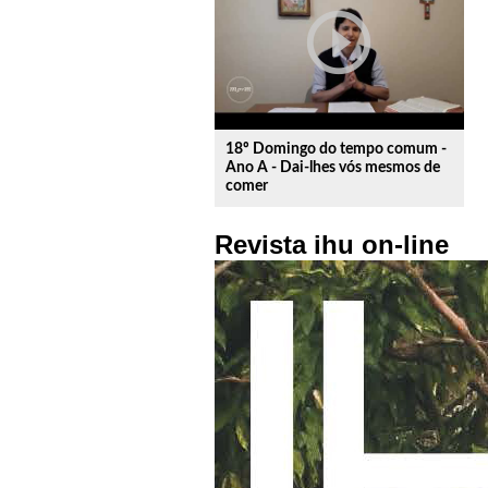
play_circle_outline
18º Domingo do tempo comum -
Ano A - Dai-lhes vós mesmos de
comer
Revista ihu on-line