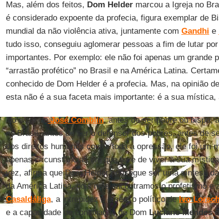
Mas, além dos feitos,
Dom Helder
marcou a Igreja no Brasi
é considerado expoente da profecia, figura exemplar de B
mundial da não violência ativa, juntamente com
Gandhi
e
tudo isso, conseguiu aglomerar pessoas a fim de lutar por
importantes. Por exemplo: ele não foi apenas um grande 
“arrastão profético” no Brasil e na América Latina. Certa
conhecido de Dom Helder é a profecia. Mas, na opinião d
esta não é a sua faceta mais importante: é a sua mística, 
No dizer de
José Comblin
, antes de ser padre ou bispo, a
no Brasil, antes de ser o defensor dos pobres, antes de se
dos direitos humanos contra toda a opressão, ele foi um m
apenas circunstâncias em que teve de viver a sua místic
vez, afirma que Dom Helder consegue ser uma síntese da m
da América Latina, pois nele encontramos o profetismo e a
Casaldáliga
, a intrepidez e o senso político de
Ivo Lorsch
e a capacidade de conciliação de Dom
Luciano Mendes d