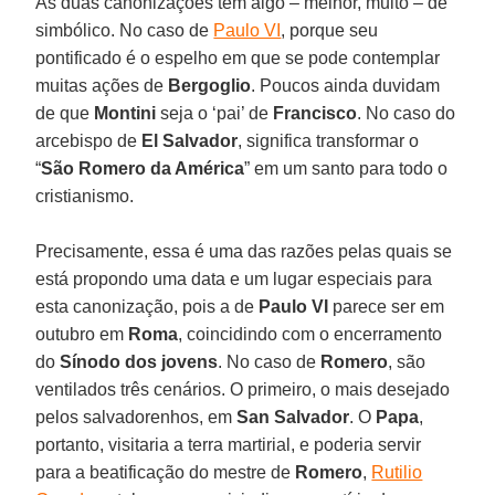
As duas canonizações têm algo – melhor, muito – de
simbólico. No caso de
Paulo VI
, porque seu
pontificado é o espelho em que se pode contemplar
muitas ações de
Bergoglio
. Poucos ainda duvidam
de que
Montini
seja o ‘pai’ de
Francisco
. No caso do
arcebispo de
El
Salvador
, significa transformar o
“
São Romero da América
” em um santo para todo o
cristianismo.
Precisamente, essa é uma das razões pelas quais se
está propondo uma data e um lugar especiais para
esta canonização, pois a de
Paulo VI
parece ser em
outubro em
Roma
, coincidindo com o encerramento
do
Sínodo dos jovens
. No caso de
Romero
, são
ventilados três cenários. O primeiro, o mais desejado
pelos salvadorenhos, em
San Salvador
. O
Papa
,
portanto, visitaria a terra martirial, e poderia servir
para a beatificação do mestre de
Romero
,
Rutilio