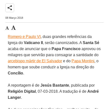
share
08 Março 2018
Romero e Paulo VI
, duas grandes referências da
Igreja do
Vaticano II
, serão canonizados. A
Santa Sé
acaba de anunciar que o
Papa Francisco
aprovou os
milagres que servirão para consagrar a santidade do
arcebispo mártir de El Salvador
e do
Papa Montini
, o
homem que soube conduzir a Igreja na direção do
Concílio
.
A reportagem é de
Jesús Bastante
, publicada por
Religión Digital
, 07-03-2018. A tradução é de
André
Langer
.