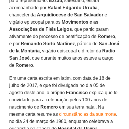
para representá-lo.
Ezzati
, salesiano, estará
acompanhado por
Rafael Edgardo Urrutia
,
chanceler da
Arquidiocese de San Salvador
e
vigário episcopal para os
Movimentos e as
Associações de Fiéis Leigos
, que participaram
ativamente do processo de beatificação de
Romero
,
e por
Reinando Sorto Martínez
, pároco de
San José
de la Montaña
, vigário episcopal e diretor da
Radio
San José
, que durante muitos anos esteve a cargo
de
Romero
.
Em uma carta escrita em latim, com data de 18 de
julho de 2017, e que foi divulgada no dia 05 de
agosto deste ano, o próprio
Francisco
explica que foi
convidado para a celebração pelos 100 anos de
nascimento de
Romero
em sua terra natal. Na
mesma carta resume as
circunstâncias da sua morte
,
no dia 24 de março de 1980, enquanto celebrava a
eucaristia na capela do
Hospital da Divina