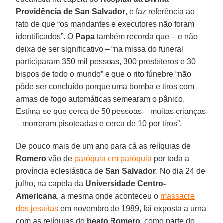
Providência de San Salvador
, e faz referência ao
fato de que “os mandantes e executores não foram
identificados”. O
Papa
também recorda que – e não
deixa de ser significativo – “na missa do funeral
participaram 350 mil pessoas, 300 presbíteros e 30
bispos de todo o mundo” e que o rito fúnebre “não
pôde ser concluído porque uma bomba e tiros com
armas de fogo automáticas semearam o pânico.
Estima-se que cerca de 50 pessoas – muitas crianças
– morreram pisoteadas e cerca de 10 por tiros”.
De pouco mais de um ano para cá as relíquias de
Romero
vão de
paróquia em paróquia
por toda a
província eclesiástica de
San Salvador
. No dia 24 de
julho, na capela da
Universidade Centro-
Americana
, a mesma onde aconteceu o
massacre
dos jesuítas
em novembro de 1989, foi exposta a urna
com as relíquias do
beato Romero
, como parte do