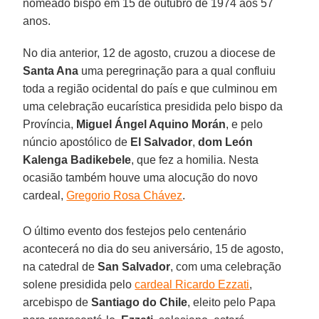
nomeado bispo em 15 de outubro de 1974 aos 57
anos.
No dia anterior, 12 de agosto, cruzou a diocese de
Santa Ana
uma peregrinação para a qual confluiu
toda a região ocidental do país e que culminou em
uma celebração eucarística presidida pelo bispo da
Província,
Miguel Ángel Aquino Morán
, e pelo
núncio apostólico de
El Salvador
,
dom León
Kalenga Badikebele
, que fez a homilia. Nesta
ocasião também houve uma alocução do novo
cardeal,
Gregorio Rosa Chávez
.
O último evento dos festejos pelo centenário
acontecerá no dia do seu aniversário, 15 de agosto,
na catedral de
San
Salvador
, com uma celebração
solene presidida pelo
cardeal Ricardo Ezzati
,
arcebispo de
Santiago do Chile
, eleito pelo Papa