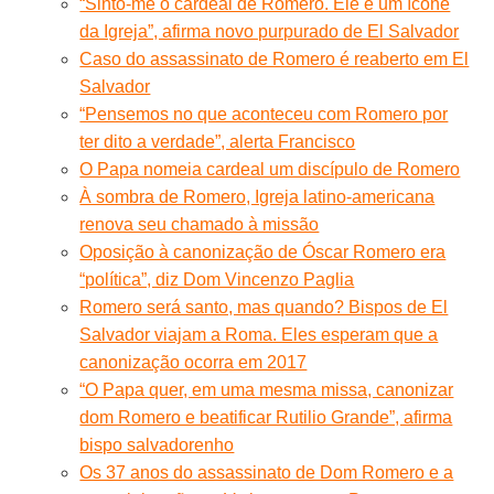
“Sinto-me o cardeal de Romero. Ele é um ícone
da Igreja”, afirma novo purpurado de El Salvador
Caso do assassinato de Romero é reaberto em El
Salvador
“Pensemos no que aconteceu com Romero por
ter dito a verdade”, alerta Francisco
O Papa nomeia cardeal um discípulo de Romero
À sombra de Romero, Igreja latino-americana
renova seu chamado à missão
Oposição à canonização de Óscar Romero era
“política”, diz Dom Vincenzo Paglia
Romero será santo, mas quando? Bispos de El
Salvador viajam a Roma. Eles esperam que a
canonização ocorra em 2017
“O Papa quer, em uma mesma missa, canonizar
dom Romero e beatificar Rutilio Grande”, afirma
bispo salvadorenho
Os 37 anos do assassinato de Dom Romero e a