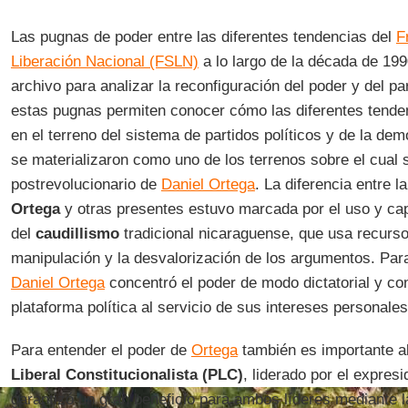
Las pugnas de poder entre las diferentes tendencias del
F
Liberación Nacional (FSLN)
a lo largo de la década de 1
archivo para analizar la reconfiguración del poder y del pa
estas pugnas permiten conocer cómo las diferentes tende
en el terreno del sistema de partidos políticos y de la dem
se materializaron como uno de los terrenos sobre el cual 
postrevolucionario de
Daniel Ortega
. La diferencia entre l
Ortega
y otras presentes estuvo marcada por el uso y capi
del
caudillismo
tradicional nicaraguense, que usa recurso
manipulación y la desvalorización de los argumentos. Para
Daniel Ortega
concentró el poder de modo dictatorial y con
plataforma política al servicio de sus intereses personales
Para entender el poder de
Ortega
también es importante al
Liberal Constitucionalista (PLC)
, liderado por el expres
garantizó un gran beneficio para ambos líderes mediante la