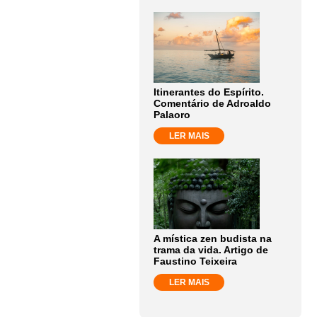
Itinerantes do Espírito.
Comentário de Adroaldo
Palaoro
LER MAIS
A mística zen budista na
trama da vida. Artigo de
Faustino Teixeira
LER MAIS