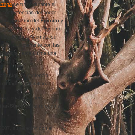
rtega
se trazó durante el
as competencias del poder
 subordinación del
Ejército
y
de la Policía y del Ejército
l 19 de abril. Además, su
indó jurídicamente con las
sidencial, esta última una
on sigilo y paciencia,
dictador multimillonario.
snacional financiero,
ilar-Stoen
se ha referido a
2007, su relación con el