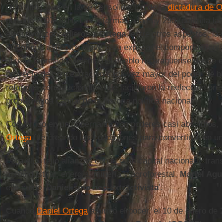
Otro hito clave en la de consolidación de la
dictadura de O
período 2007-2011. Las reformas a la Ley 290 (delimita l
ejecutivo) concedieron a
Ortega
, entre otros aspectos, la
la
Policía
, aspectos clave para explicar el comportamiento 
ante la represión violenta del pueblo nicaragüense desde e
proyecto de concentración cada vez mayor del poder se bl
reformas constitucionales que facilitaron la reelección pre
problemática capital de la historia política nacional.
Convertido en un gobernante con poderes casi absolutos, c
Ortega
fue creando las condiciones para convertirse en un 
Para ello, tejió alianzas con el gran capital nacional y tran
agroindustrial, energía, minería y agroforestal.
Mariel Agu
ello como ‘
Danielismo neo-extractivista
’.
Cuando
Daniel Ortega
asumió el poder, el 10 de enero de 