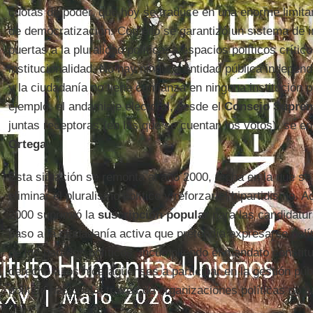
cuotas de poder, que hoy se traduce en una enorme limitan
de democratización. Con ello se garantizó un sistema de 
puertas a la pluralidad política, a espacios políticos crític
institucionalidad. No hay ninguna entidad pública independ
y la ciudadanía no tiene confianza en ninguna institución po
ejemplo, el andamiaje electoral, desde el
Consejo Suprem
juntas receptoras (en las que se cuentan los votos), se en
Ortega
.
Esta situación se remonta al año 2000, fecha en la que se 
eliminar el pluralismo político y reforzar el bipartidismo. A
2000 suprimió la
suscripción popular
para las candidatur
paso a la ciudadanía activa que pretendía expresarse polí
de los partidos políticos, incumpliendo el mandato constitu
derecho a los nicaragüenses a participar en la gestión púb
político nacional a través de organizaciones políticas no pa