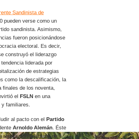
rente Sandinista de
990 pueden verse como un
rtido sandinista. Asimismo,
ncias fueron posicionándose
ocracia electoral. Es decir,
se construyó el liderazgo
a tendencia liderada por
talización de estrategias
s como la descalificación, la
 finales de los noventa,
virtió el
FSLN
en una
 y familiares.
udir al pacto con el
Partido
idente
Arnoldo Alemán
. Éste
 repartición arbitraria de