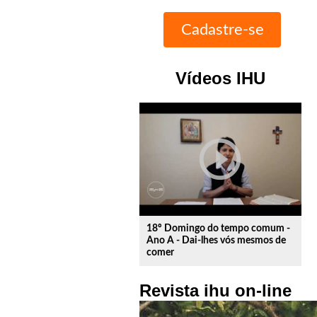
Vídeos IHU
play_circle_outline
18º Domingo do tempo comum -
Ano A - Dai-lhes vós mesmos de
comer
Revista ihu on-line