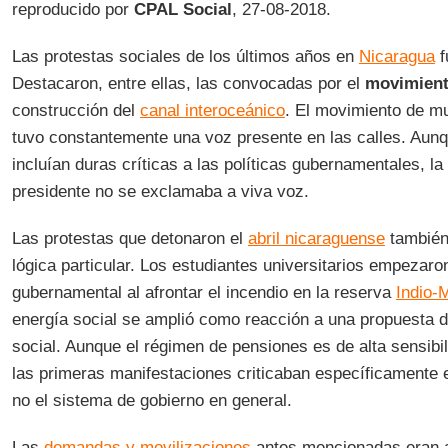
reproducido por
CPAL Social
, 27-08-2018.
Las protestas sociales de los últimos años en
Nicaragua
f
Destacaron, entre ellas, las convocadas por el
movimien
construcción del
canal interoceánico
. El movimiento de mu
tuvo constantemente una voz presente en las calles. Aun
incluían duras críticas a las políticas gubernamentales, la
presidente no se exclamaba a viva voz.
Las protestas que detonaron el
abril nicaraguense
también
lógica particular. Los estudiantes universitarios empezaron
gubernamental al afrontar el incendio en la reserva
Indio-
energía social se amplió como reacción a una propuesta d
social. Aunque el régimen de pensiones es de alta sensibil
las primeras manifestaciones criticaban específicamente 
no el sistema de gobierno en general.
Las
demandas y movilizaciones
antes mencionadas eran a