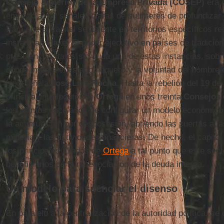
Consejo Superior de la Empresa Privada (COSEP)
era 
empezó a dar señales claras de su interés de profundizar 
Para que el capital se asiente en territorios específicos r
instancias clave. El poder ejecutivo en países de tradición 
presidencialista es sin duda una de estas instancias, sobre
donde impera el estado finquero y la voluntad del hombre 
bien señala
José Luis Rocha
. Hasta la rebelión del 19 de 
principal interlocutor de
Ortega
en unos treinta
Consejos
los últimos once años de configurar un modelo económico 
la acumulación por desposesión, abriendo las puertas a la
minería y las actividades financieras. De hecho, el capital
los principales aliados de
Ortega
a tal punto que este sect
beneficiarios de la renegociación de la deuda interna.
Un modelo para silenciar el disenso
En paralelo a la centralización de la autoridad política, s