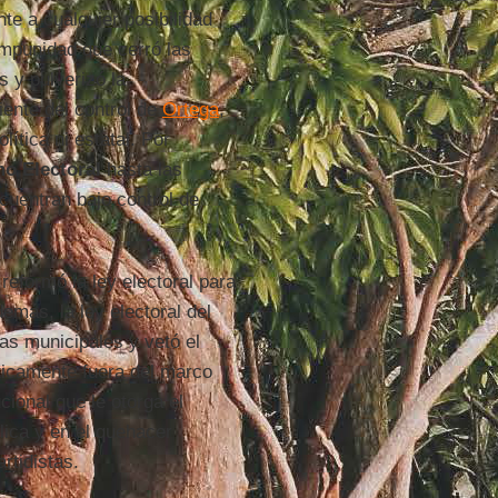
te a cualquier posibilidad
impunidad que cerró las
os y pulverizó la
iente del control de
Ortega
,
lítica ni estatal. Por
o Electoral
hasta las
cuentran bajo control de
reformó la ley electoral para
demás, la ley electoral del
as municipales y vetó el
ticamente fuera del marco
cional que le otorga el
lica y en el quehacer
rtidistas.