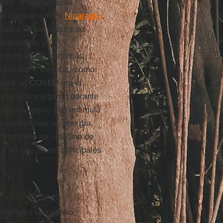
débil. Poco después,
el capitalismo en
Nicaragua
.
equiere tomar control de
caudillista y
 todo en las periferias
es orden a ejecutar, como
abril, el
COSEP
era el
que se encargaron durante
de privilegios que estimula
s inversiones en energía,
 financiero ha sido uno de
or es uno de los principales
e configuró un modelo