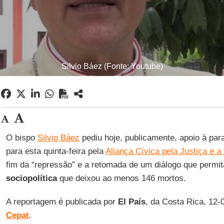
Silvio Báez (Fonte: Youtube)
O bispo
Silvio Báez
pediu hoje, publicamente, apoio à par
para esta quinta-feira pela
Aliança Cívica pela Justiça e 
fim da “repressão” e a retomada de um diálogo que permit
sociopolítica
que deixou ao menos 146 mortos.
A reportagem é publicada por
El País
, da Costa Rica, 12-
Cepat
.