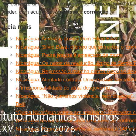
se converteram em uma exigência de renúncia do mandatá
poder, com acusações de
abuso
e
corrupção
.
Leia mais
Nicarágua. Ameaças contra Dom Silvio Báez
Nicarágua. Silvio Báez, o bispo que enfrentou o ‘co
Nicarágua. Padre jesuíta é ameaçado de morte
Nicarágua. Os netos da revolução. Artigo de Sergio
Nicarágua. Repressão à marcha contra Governo dei
Nicarágua. Atentado contra a Universidade Centro-
a 'irresponsabilidade do atual desgoverno'
Nicarágua. “Não queremos violência, nem ditadura”.
Belli
“Que a Nicarágua volte a ser república”. Entrevista
Nicarágua revive o terror após uma série de confron
Nicarágua. Represión y violencia: aumenta a 146 el