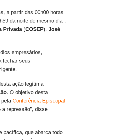
s, a partir das 00h00 horas
3h59 da noite do mesmo dia”,
a Privada
(
COSEP
),
José
dios empresários,
a fechar seus
rigente.
desta ação legítima
são
. O objetivo desta
o pela
Conferência Episcopal
 a repressão”, disse
e pacífica, que abarca todo