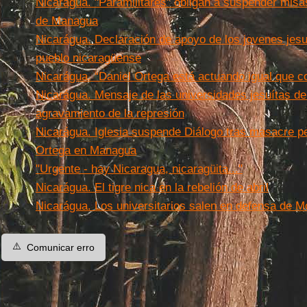
Nicarágua. "Paramilitares" obligan a suspender misas
de Managua
Nicarágua. Declaración de apoyo de los jovenes jesu
pueblo nicaragüense
Nicarágua. “Daniel Ortega está actuando igual que
Nicarágua. Mensaje de las universidades jesuítas de
agravamiento de la represión
Nicarágua. Iglesia suspende Diálogo tras masacre pe
Ortega en Managua
"Urgente - hay Nicaragua, nicaragüita..."
Nicarágua. El tigre nica en la rebelión de abril
Nicarágua. Los universitarios salen en defensa de 
⚠️
Comunicar erro