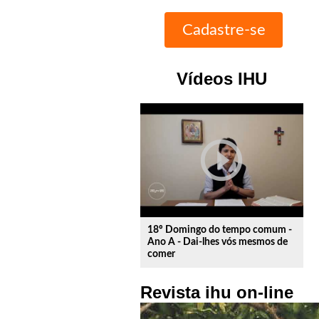
Vídeos IHU
play_circle_outline
18º Domingo do tempo comum -
Ano A - Dai-lhes vós mesmos de
comer
Revista ihu on-line