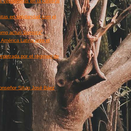
 vespertinas en la catedral
itas en solidaridad com el
 como actuó Somoza”
 América Latina ante el
rpetrada por el régimen de
Monseñor Silvio José Báez