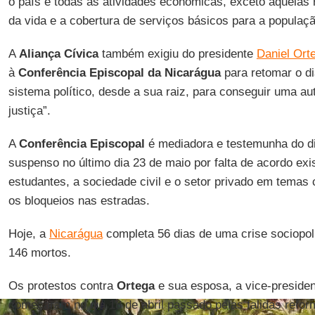
o país e todas as atividades econômicas, exceto aquelas
da vida e a cobertura de serviços básicos para a populaçã
A
Aliança Cívica
também exigiu do presidente
Daniel Ort
à
Conferência Episcopal da Nicarágua
para retomar o di
sistema político, desde a sua raiz, para conseguir uma au
justiça”.
A
Conferência Episcopal
é mediadora e testemunha do diá
suspenso no último dia 23 de maio por falta de acordo exi
estudantes, a sociedade civil e o setor privado em tema
os bloqueios nas estradas.
Hoje, a
Nicarágua
completa 56 dias de uma crise sociopol
146 mortos.
Os protestos contra
Ortega
e sua esposa, a vice-preside
começaram no dia 18 de abril passado pelas falidas refo