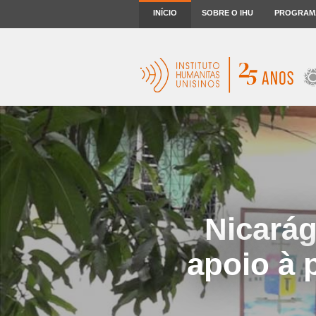
INÍCIO
SOBRE O IHU
PROGRAM
Nicarág
apoio à 