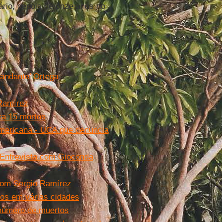
rio, depois de onze anos no
mandante’ Ortega
 Ramírez
xa 15 mortos
Americana - UCA que denuncia
 Entrevista com Gioconda
 com Sergio Ramírez
tos em várias cidades
 número de muertos