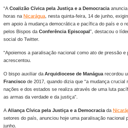
“A
Coalizão Cívica pela Justiça e a Democracia
anuncia 
horas na
Nicarágua
, nesta quinta-feira, 14 de junho, exig
em apoio à mudança democrática e pacífica do país e o r
pelos Bispos da
Conferência Episcopal
”, destacou o líde
social do Twitter.
“Apoiemos a paralisação nacional como ato de pressão e p
acrescentou.
O bispo auxiliar da
Arquidiocese de Manágua
recordou u
Francisco
de 2017, quando dizia que “a mudança crucial 
nações e dos estados se realiza através de uma luta pac
as armas da verdade e da justiça”.
A
Aliança Cívica pela Justiça e a Democracia
da
Nicará
setores do país, anunciou hoje uma paralisação nacional pa
junho.