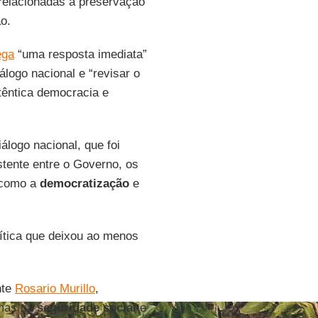
 relacionadas à preservação
o.
ega
“uma resposta imediata”
álogo nacional e “revisar o
têntica democracia e
logo nacional, que foi
stente entre o Governo, os
s como a
democratização
e
ítica que deixou ao menos
nte
Rosario Murillo
,
rmas na
seguridade social
e